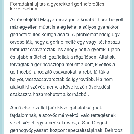
Forradalmi újítás a gyerekkori gerincferdülés
kezelésében
Az év elejétől Magyarországon a korábbi húsz helyett
már egyetlen műtét is elég lehet a súlyos gyerekkori
gerincferdülés korrigálására. A problémát eddig úgy
orvosolták, hogy a gerinc mellé egy vagy két hosszú
fémrudat csavaroztak, és ahogy nőtt a gyerek, újabb
és újabb műtéttel igazítottak a rögzítésen. Altatták,
felvágták a gerincoszlopa mellett a bőrt, kivették a
gerincéből a rögzítő csavarokat, arrébb fúrták a
helyét, visszacsavarozták és így tovább. Ha nem
alakult ki szövődmény, a következő növekedési
szakaszra hazamehetett a kórházból.
A műtétsorozattal járó kiszolgáltatottságnak,
fájdalomnak, a szövődményektől való rettegésnek
vetett véget egy amerikai orvos, a San Diego-i
gerincgyógyászati központ specialistájának, Behrooz