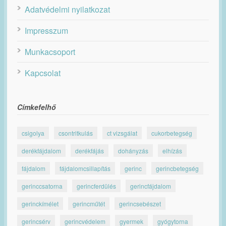
Adatvédelmi nyilatkozat
Impresszum
Munkacsoport
Kapcsolat
Címkefelhő
csigolya
csontritkulás
ct vizsgálat
cukorbetegség
derékfájdalom
derékfájás
dohányzás
elhízás
fájdalom
fájdalomcsillapítás
gerinc
gerincbetegség
gerinccsatorna
gerincferdülés
gerincfájdalom
gerinckímélet
gerincműtét
gerincsebészet
gerincsérv
gerincvédelem
gyermek
gyógytorna