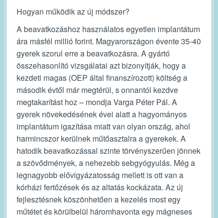
Hogyan működik az új módszer?
A beavatkozáshoz használatos egyetlen implantátum
ára másfél millió forint. Magyarországon évente 35-40
gyerek szorul erre a beavatkozásra. A gyártó
összehasonlító vizsgálatai azt bizonyítják, hogy a
kezdeti magas (OEP által finanszírozott) költség a
második évtől már megtérül, s onnantól kezdve
megtakarítást hoz – mondja Varga Péter Pál. A
gyerek növekedésének évei alatt a hagyományos
implantátum igazítása miatt van olyan ország, ahol
harmincszor kerülnek műtőasztalra a gyerekek. A
hatodik beavatkozással szinte törvényszerűen jönnek
a szövődmények, a nehezebb sebgyógyulás. Még a
legnagyobb elővigyázatosság mellett is ott van a
kórházi fertőzések és az altatás kockázata. Az új
fejlesztésnek köszönhetően a kezelés most egy
műtétet és körülbelül háromhavonta egy mágneses