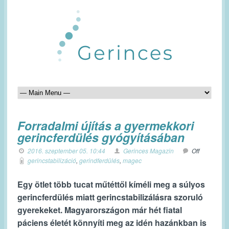
Forradalmi újítás a gyermekkori
gerincferdülés gyógyításában
2016. szeptember 05. 10:44
Gerinces Magazin
Off
gerincstabilizáció
,
gerindferdülés
,
magec
Egy ötlet több tucat műtéttől kíméli meg a súlyos
gerincferdülés miatt gerincstabilizálásra szoruló
gyerekeket. Magyarországon már hét fiatal
páciens életét könnyíti meg az idén hazánkban is