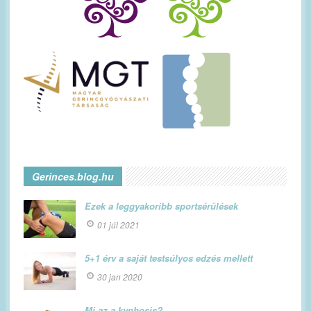
Gerinces.blog.hu
Ezek a leggyakoribb sportsérülések
01 júl 2021
5+1 érv a saját testsúlyos edzés mellett
30 jan 2020
Mi az a kyphosis?