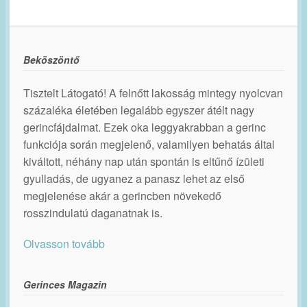
Beköszöntő
Tisztelt Látogató! A felnőtt lakosság mintegy nyolcvan
százaléka életében legalább egyszer átélt nagy
gerincfájdalmat. Ezek oka leggyakrabban a gerinc
funkciója során megjelenő, valamilyen behatás által
kiváltott, néhány nap után spontán is eltűnő ízületi
gyulladás, de ugyanez a panasz lehet az első
megjelenése akár a gerincben növekedő
rosszindulatú daganatnak is.
Olvasson tovább
Gerinces Magazin