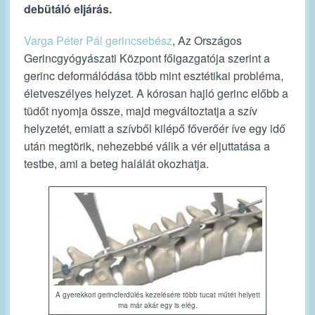
debütáló eljárás.
Varga Péter Pál gerincsebész
, Az Országos
Gerincgyógyászati Központ főigazgatója szerint a
gerinc deformálódása több mint esztétikai probléma,
életveszélyes helyzet. A kórosan hajló gerinc előbb a
tüdőt nyomja össze, majd megváltoztatja a szív
helyzetét, emiatt a szívből kilépő főverőér íve egy idő
után megtörik, nehezebbé válik a vér eljuttatása a
testbe, ami a beteg halálát okozhatja.
A gyerekkori gerincferdülés kezelésére több tucat műtét helyett
ma már akár egy is elég.