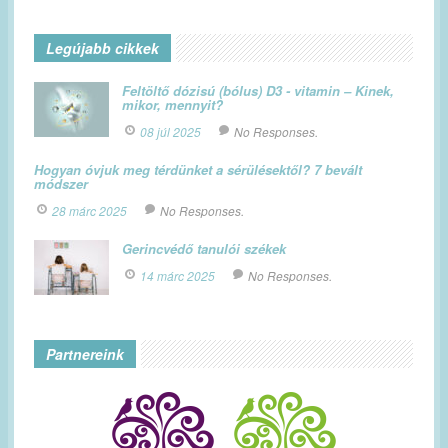
Legújabb cikkek
Feltöltő dózisú (bólus) D3 - vitamin – Kinek,
mikor, mennyit?
08 júl 2025
No Responses.
Hogyan óvjuk meg térdünket a sérülésektől? 7 bevált
módszer
28 márc 2025
No Responses.
Gerincvédő tanulói székek
14 márc 2025
No Responses.
Partnereink