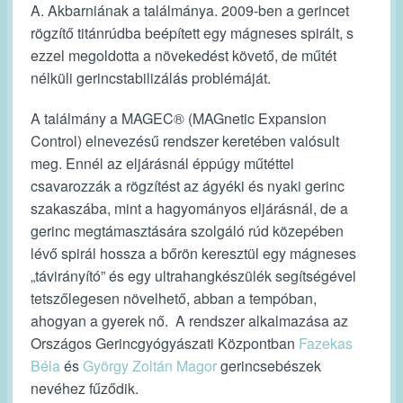
A. Akbarniának a találmánya. 2009-ben a gerincet
rögzítő titánrúdba beépített egy mágneses spirált, s
ezzel megoldotta a növekedést követő, de műtét
nélküli gerincstabilizálás problémáját.
A találmány a MAGEC® (MAGnetic Expansion
Control) elnevezésű rendszer keretében valósult
meg. Ennél az eljárásnál éppúgy műtéttel
csavarozzák a rögzítést az ágyéki és nyaki gerinc
szakaszába, mint a hagyományos eljárásnál, de a
gerinc megtámasztására szolgáló rúd közepében
lévő spirál hossza a bőrön keresztül egy mágneses
„távirányító” és egy ultrahangkészülék segítségével
tetszőlegesen növelhető, abban a tempóban,
ahogyan a gyerek nő. A rendszer alkalmazása az
Országos Gerincgyógyászati Központban
Fazekas
Béla
és
György Zoltán Magor
gerincsebészek
nevéhez fűződik.