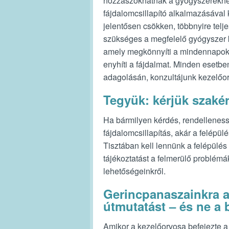
hozzászokhatnak a gyógyszerekhez
fájdalomcsillapító alkalmazásával 
jelentősen csökken, többnyire tel
szükséges a megfelelő gyógyszer k
amely megkönnyíti a mindennapoka
enyhíti a fájdalmat. Minden esetben
adagolásán, konzultájunk kezelőo
Tegyük: kérjük szakér
Ha bármilyen kérdés, rendellenessé
fájdalomcsillapítás, akár a felépü
Tisztában kell lennünk a felépülés 
tájékoztatást a felmerülő problémá
lehetőségeinkről.
Gerincpanaszainkra a
útmutatást – és ne a 
Amikor a kezelőorvosa befejezte a