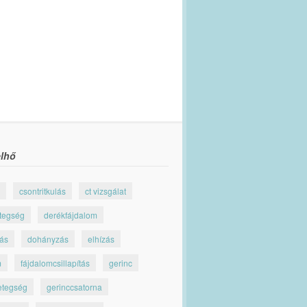
lhő
csontritkulás
ct vizsgálat
tegség
derékfájdalom
jás
dohányzás
elhízás
m
fájdalomcsillapítás
gerinc
etegség
gerinccsatorna