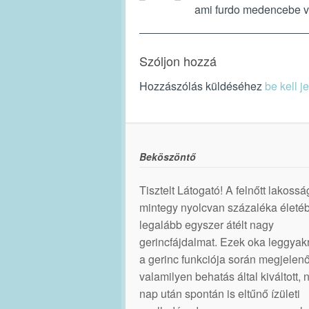
ami furdo medencebe v
Szóljon hozzá
Hozzászólás küldéséhez
be kell j
Beköszöntő
Tisztelt Látogató! A felnőtt lakossá
mintegy nyolcvan százaléka életé
legalább egyszer átélt nagy
gerincfájdalmat. Ezek oka leggya
a gerinc funkciója során megjelenő
valamilyen behatás által kiváltott,
nap után spontán is eltűnő ízületi