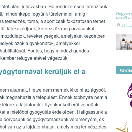
műtét utáni időszakban. Ha rendszeresen tornáztunk
őtt, mindenképp legyünk türelemmel, amíg
Hogyan ó
bevált 
s testedzés, torna, a sport csak fokozatosan térhet
28 má
lőtt tájékozódjunk, kérdezzük meg orvosunkat,
 mozdulatok, tevékenységek, amelyeket kezdetben
lyek azok a gyakorlatok, amelyekkel
habilitálását. Fontos, hogy mindezt gondos
akember felügyeletével végezzük.
ógytornával kerüljük el a
Partn
nem akarnak, illetve nem mernek kikelni az ágyból.
sak megnehezíti a felépülést. Ennek többnyire nem a
félnek a fájdalomtól. Ilyenkor kell erőt vennünk
kat a mielőbbi gyógyulás érdekében. Hallgassunk a
ezelőorvosunk és gyógytornászunk véleményére, ők
 hol van az a fájdalomhatár, amely még természetes,