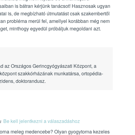
saiban is bátran kérjünk tanácsot! Hasznosak ugyan
atai is, de megbízható útmutatást csak szakembertől
yan probléma merül fel, amellyel korábban még nem
séget, minthogy egyedül próbáljuk megoldani azt.
ád az Országos Gerincgyógyászati Központ, a
özpont szakkórházának munkatársa, ortopédia-
zidens, doktorandusz.
Be kell jelentkezni a válaszadáshoz
1
torna meleg medencebe? Olyan gyogytorna kezeles