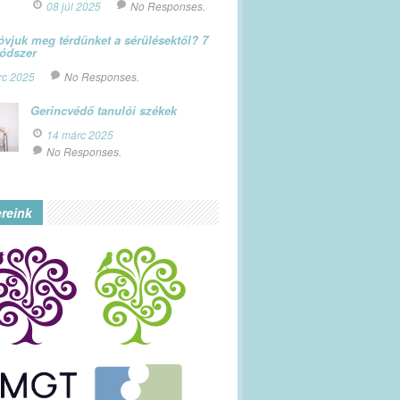
08 júl 2025
No Responses.
vjuk meg térdünket a sérülésektől? 7
módszer
rc 2025
No Responses.
Gerincvédő tanulói székek
14 márc 2025
No Responses.
ereink