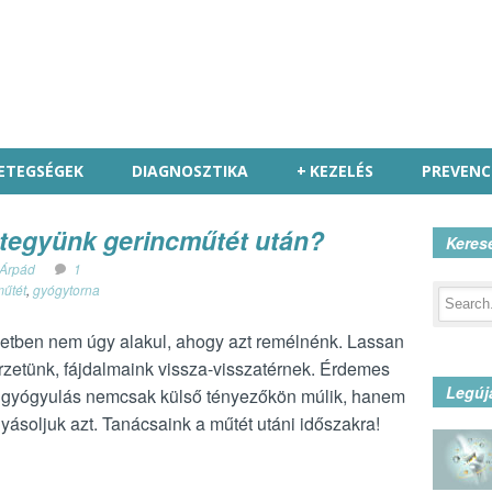
ETEGSÉGEK
DIAGNOSZTIKA
+
KEZELÉS
PREVENC
e tegyünk gerincműtét után?
Keres
 Árpád
1
műtét
,
gyógytorna
setben nem úgy alakul, ahogy azt remélnénk. Lassan
rzetünk, fájdalmaink vissza-visszatérnek.
Érdemes
Legúj
i gyógyulás nemcsak külső tényezőkön múlik, hanem
ásoljuk azt. Tanácsaink a műtét utáni időszakra!