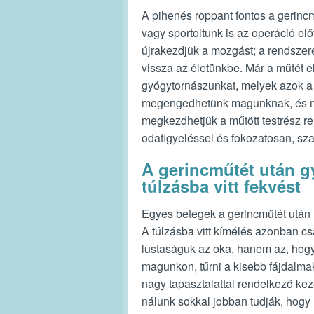
A pihenés roppant fontos a gerinc
vagy sportoltunk is az operáció el
újrakezdjük a mozgást; a rendszere
vissza az életünkbe. Már a műtét e
gyógytornászunkat, melyek azok a
megengedhetünk magunknak, és me
megkezdhetjük a műtött testrész re
odafigyeléssel és fokozatosan, sz
A gerincműtét után gy
túlzásba vitt fekvést
Egyes betegek a gerincműtét után 
A túlzásba vitt kímélés azonban c
lustaságuk az oka, hanem az, hogy 
magunkon, tűrni a kisebb fájdalma
nagy tapasztalattal rendelkező k
nálunk sokkal jobban tudják, hogy