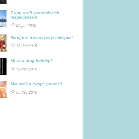
7 tipp a téli sportbalestek
megelőzésére
09 jan 2020
Kerülje el a karácsonyi hátfájást!
19 dec 2019
Mi az a drug holiday?
12 dec 2019
Mik azok a trigger pontok?
05 dec 2019