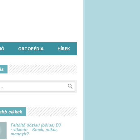
IÓ
ORTOPÉDIA
HÍREK
és
abb cikkek
Feltöltő dózisú (bólus) D3
- vitamin – Kinek, mikor,
mennyit?