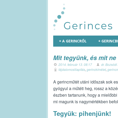
+
A GERINCRŐL
+
GERINCB
Mit tegyünk, és mit n
2014. február 13. 08:17
dr. Bozsódi
fájdalomcsillapítás
,
gerinckímélet
,
gerinc
A gerincműtét utáni időszak sok e
gyógyul a műtéti heg, rossz a közé
észben tartanunk, hogy a mielőbb
mi magunk is nagymértékben befoly
Tegyük: pihenjünk!