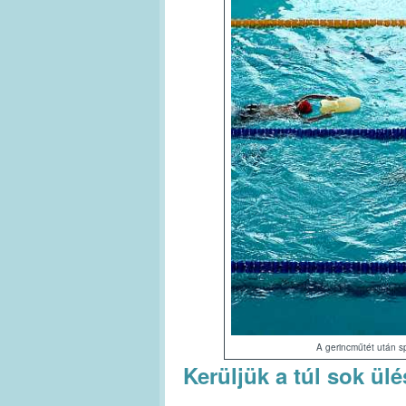
A gerincműtét után sp
Kerüljük a túl sok ülé