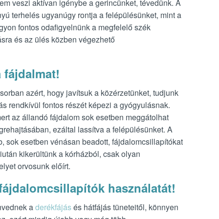
em veszi aktívan igénybe a gerincünket, tévedünk. A
rányú terhelés ugyanúgy rontja a felépülésünket, mint a
 nagyon fontos odafigyelnünk a megfelelő szék
tásra és az ülés közben végezhető
 fájdalmat!
sősorban azért, hogy javítsuk a közérzetünket, tudjunk
ás rendkívül fontos részét képezi a gyógyulásnak.
ert az állandó fájdalom sok esetben meggátolhat
rehajtásában, ezáltal lassítva a felépülésünket. A
, sok esetben vénásan beadott, fájdalomcsillapítókat
iután kikerültünk a kórházból, csak olyan
lyet orvosunk előírt.
fájdalomcsillapítók használatát!
envednek a
derékfájás
és hátfájás tüneteitől, könnyen