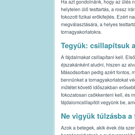
Ha azt gondolnánk, hogy az ülés n
helytelen ülő testtartás, a rossz i
fokozott fizikai erőkifejtés. Ezért
megválasztására, a helyes testtar
tornagyakorlatokra.
Tegyük: csillapítsuk a
A fájdalmakat csillapítani kell. El
éjszakánként aludni, hiszen az alv
Másodsorban pedig azért fontos, m
bennünket a tornagyakorlatokat vég
műtétet követő időszakban erősebb
fokozatosan csökkenteni kell, és m
fájdalomcsillapítót vegyünk be, ame
Ne vigyük túlzásba a 
Azok a betegek, akik évek óta sz