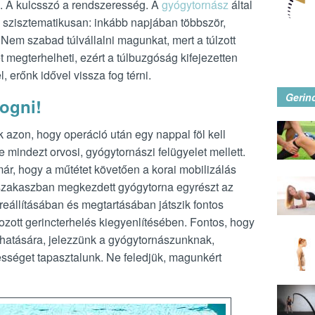
. A kulcsszó a rendszeresség. A
gyógytornász
által
k szisztematikusan: inkább napjában többször,
Nem szabad túlvállalni magunkat, mert a túlzott
tet megterhelheti, ezért a túlbuzgóság kifejezetten
 erőnk idővel vissza fog térni.
Gerin
ogni!
azon, hogy operáció után egy nappal föl kell
sze mindezt orvosi, gyógytornászi felügyelet mellett.
ár, hogy a műtétet követően a korai mobilizálás
i szakaszban megkezdett gyógytorna egyrészt az
állításában és megtartásában játszik fontos
ozott gerincterhelés kiegyenlítésében. Fontos, hogy
 hatására, jelezzünk a gyógytornászunknak,
sséget tapasztalunk. Ne feledjük, magunkért