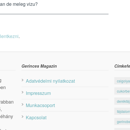
an de meleg vizu?
elentkezni
.
Gerinces Magazin
Címkefe
g
Adatvédelmi nyilatkozat
csigolya
ben
cukorbe
Impresszum
krabban
derékfá
Munkacsoport
,
fájdalo
 néhány
Kapcsolat
gerincb