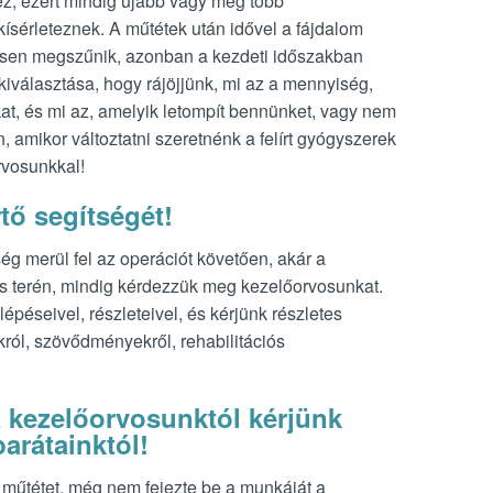
, ezért mindig újabb vagy még több
kísérleteznek. A műtétek után idővel a fájdalom
jesen megszűnik, azonban a kezdeti időszakban
iválasztása, hogy rájöjjünk, mi az a mennyiség,
t, és mi az, amelyik letompít bennünket, vagy nem
, amikor változtatni szeretnénk a felírt gyógyszerek
rvosunkkal!
tő segítségét!
g merül fel az operációt követően, akár a
lés terén, mindig kérdezzük meg kezelőorvosunkat.
lépéseivel, részleteivel, és kérjünk részletes
król, szövődményekről, rehabilitációs
 kezelőorvosunktól kérjünk
barátainktól!
 műtétet, még nem fejezte be a munkáját a