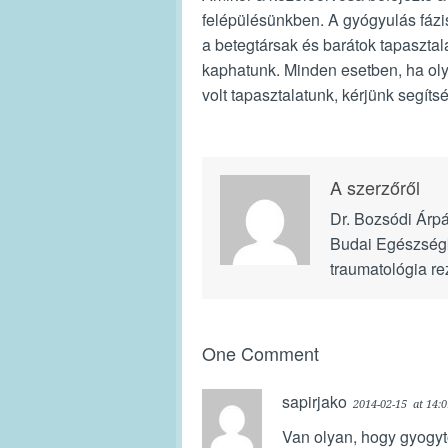
felépülésünkben. A gyógyulás fázi
a betegtársak és barátok tapasztal
kaphatunk. Minden esetben, ha ol
volt tapasztalatunk, kérjünk segít
A szerzőről
Dr. Bozsódi Árp
Budai Egészségk
traumatológia re
One Comment
sapirjako
2014-02-15
at 14:0
Van olyan, hogy gyogy