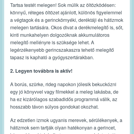
Tartsa testét melegen! Sok múlik az öltözködésen:
könnyű, réteges öltözet ajánlott, különös figyelemmel
a végtagok és a gerinckörnyéki, deréktáji és hátizmok
melegen tartására.
Okos divat a derékmelegítő is, sőt,
kinti munkahelyen dolgozóknak akkumulátoros
melegítő mellényre is szüksége lehet. A
legérzékenyebb gerincszakaszra tehető melegítő
tapasz is kapható a gyógyszertárakban.
2. Legyen továbbra is aktív!
A borús, szürke, rideg napokon jólesik bekuckózni
egy jó könyvvel vagy filmekkel a meleg lakásba, de
ha ez kizárólagos szabadidős programmá válik, az
hosszabb távon súlyos gondokat okozhat.
Az edzetlen izmok ugyanis merevek, sérülékenyek, a
hátizmok sem tartják olyan hatékonyan a gerincet,