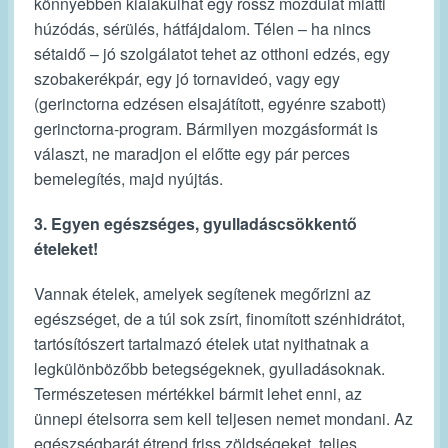
könnyebben kialakulhat egy rossz mozdulat miatti
húzódás, sérülés, hátfájdalom. Télen – ha nincs
sétaidő – jó szolgálatot tehet az otthoni edzés, egy
szobakerékpár, egy jó tornavideó, vagy egy
(gerinctorna edzésen elsajátított, egyénre szabott)
gerinctorna-program. Bármilyen mozgásformát is
választ, ne maradjon el előtte egy pár perces
bemelegítés, majd nyújtás.
3. Egyen egészséges, gyulladáscsökkentő
ételeket!
Vannak ételek, amelyek segítenek megőrizni az
egészséget, de a túl sok zsírt, finomított szénhidrátot,
tartósítószert tartalmazó ételek utat nyithatnak a
legkülönbözőbb betegségeknek, gyulladásoknak.
Természetesen mértékkel bármit lehet enni, az
ünnepi ételsorra sem kell teljesen nemet mondani. Az
egészségbarát étrend friss zöldségeket, teljes