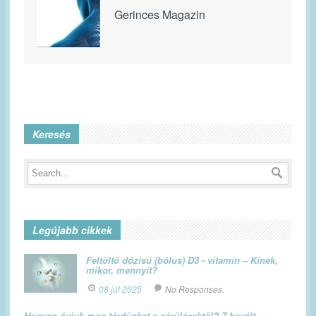
Gerinces Magazin
Keresés
Legújabb cikkek
Feltöltő dózisú (bólus) D3 - vitamin – Kinek,
mikor, mennyit?
08 júl 2025
No Responses.
Hogyan óvjuk meg térdünket a sérülésektől? 7 bevált