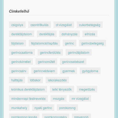
Címkefelhő
csigolya
csontritkulás
ct vizsgálat
cukorbetegség
derékfájdalom
derékfájás
dohányzás
elhízás
fájdalom
fájdalomcsillapítás
gerinc
gerincbetegség
gerinccsatorna
gerincferdülés
gerincfájdalom
gerinckímélet
gerincműtét
gerincsebészet
gerincsérv
gerincvédelem
gyermek
gyógytorna
hátfájás
időskor
iskolakezdés
krónikus derékfájdalom
lelki tényezők
megelőzés
mindennapi testnevelés
mozgás
mr vizsgálat
munkahely
nyaki gerinc
porckorong
porckorong kopás
porckorongsérv
prevenció