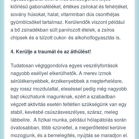
kiőrlésű gabonaféléket, értékes zsírokat és fehérjéket,
sovány húsokat, halat, vitaminban dús csonthéjas
gyümölcsöket tartalmaz. Kerülendők viszont például
a bő zsiradékban sült panírozott ételek, a zsíros
chipsek és a túlzott cukor- és alkoholfogyasztás is.
4. Kerülje a traumát és az áthűlést!
Tudatosan végiggondolva egyes veszélyforrások
nagyobb eséllyel elkerülhetők. A merev izmok
sérülékenyebbek, érzékenyebbek a megterhelésre,
egy rossz mozdulattal, eleséssel pedig még nagyobb
bajt okozhatunk magunknak, ezért a szabadban
végzett aktivitás esetén feltétlen szükségünk van egy
stabil, kevésbé csúszásveszélyes, száraz, meleg
lábbelire. A fizikai munka, például hólapátolás során
óvatosabban, több szünettel, a megerőltetést kerülve
mozogjunk, és a bemelegítés, nyújtás se maradjon el.