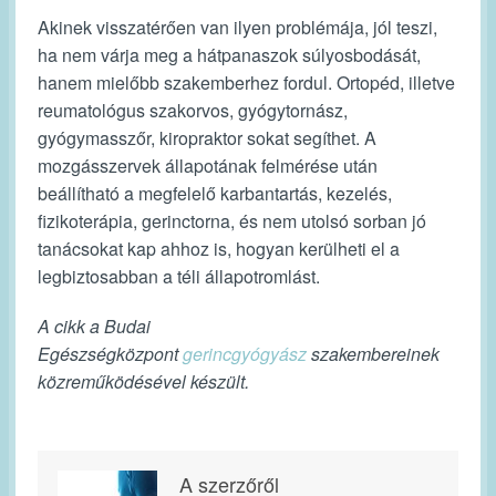
Akinek visszatérően van ilyen problémája, jól teszi,
ha nem várja meg a hátpanaszok súlyosbodását,
hanem mielőbb szakemberhez fordul. Ortopéd, illetve
reumatológus szakorvos, gyógytornász,
gyógymasszőr, kiropraktor sokat segíthet. A
mozgásszervek állapotának felmérése után
beállítható a megfelelő karbantartás, kezelés,
fizikoterápia, gerinctorna, és nem utolsó sorban jó
tanácsokat kap ahhoz is, hogyan kerülheti el a
legbiztosabban a téli állapotromlást.
A cikk a Budai
Egészségközpont
gerincgyógyász
szakembereinek
közreműködésével készült.
A szerzőről