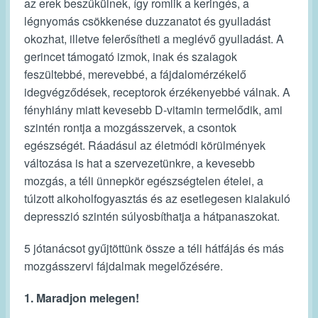
az erek beszűkülnek, így romlik a keringés, a
légnyomás csökkenése duzzanatot és gyulladást
okozhat, illetve felerősítheti a meglévő gyulladást. A
gerincet támogató izmok, inak és szalagok
feszültebbé, merevebbé, a fájdalomérzékelő
idegvégződések, receptorok érzékenyebbé válnak. A
fényhiány miatt kevesebb D-vitamin termelődik, ami
szintén rontja a mozgásszervek, a csontok
egészségét. Ráadásul az életmódi körülmények
változása is hat a szervezetünkre, a kevesebb
mozgás, a téli ünnepkör egészségtelen ételei, a
túlzott alkoholfogyasztás és az esetlegesen kialakuló
depresszió szintén súlyosbíthatja a hátpanaszokat.
5 jótanácsot gyűjtöttünk össze a téli hátfájás és más
mozgásszervi fájdalmak megelőzésére.
1. Maradjon melegen!