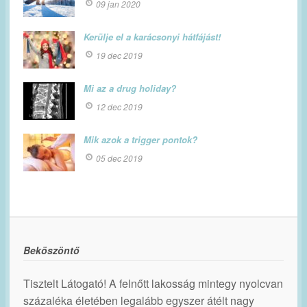
09 jan 2020
Kerülje el a karácsonyi hátfájást!
19 dec 2019
Mi az a drug holiday?
12 dec 2019
Mik azok a trigger pontok?
05 dec 2019
Beköszöntő
Tisztelt Látogató! A felnőtt lakosság mintegy nyolcvan
százaléka életében legalább egyszer átélt nagy