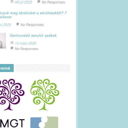
08 júl 2025
No Responses.
vjuk meg térdünket a sérülésektől? 7
módszer
rc 2025
No Responses.
Gerincvédő tanulói székek
14 márc 2025
No Responses.
ereink