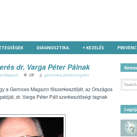
ETEGSÉGEK
DIAGNOSZTIKA
+
KEZELÉS
PREVENC
rés dr. Varga Péter Pálnak
Keres
es Magazin
Off
gerincsérv
,
porckorongsérv
gy a Gerinces Magazin főszerkesztőjét, az Országos
tóját, dr. Varga Péter Pált szerkesztőségi tagnak
Legúj