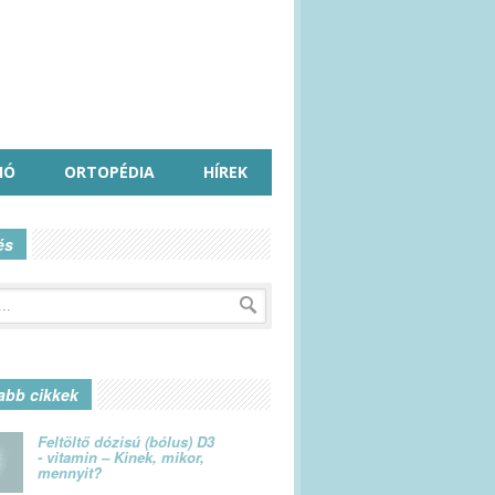
IÓ
ORTOPÉDIA
HÍREK
és
abb cikkek
Feltöltő dózisú (bólus) D3
- vitamin – Kinek, mikor,
mennyit?