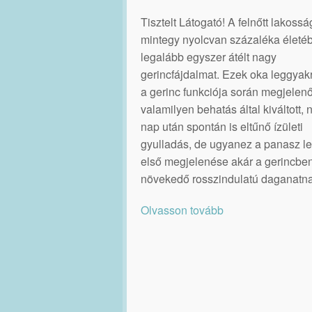
Tisztelt Látogató! A felnőtt lakossá
mintegy nyolcvan százaléka életé
legalább egyszer átélt nagy
gerincfájdalmat. Ezek oka leggya
a gerinc funkciója során megjelenő
valamilyen behatás által kiváltott,
nap után spontán is eltűnő ízületi
gyulladás, de ugyanez a panasz le
első megjelenése akár a gerincbe
növekedő rosszindulatú daganatna
Olvasson tovább