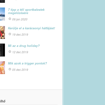
7 tipp a téli sportbalestek
megelőzésére
09 jan 2020
Kerülje el a karácsonyi hátfájást!
19 dec 2019
Mi az a drug holiday?
12 dec 2019
Mik azok a trigger pontok?
05 dec 2019
lhő