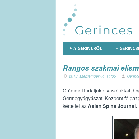
+
A GERINCRŐL
+
GERINCB
Rangos szakmai elisme
2013. szeptember 04. 11:05
Gerinc
Örömmel tudatjuk olvasóinkkal, ho
Gerincgyógyászati Központ főigazga
kérte fel az
Asian Spine Journal.