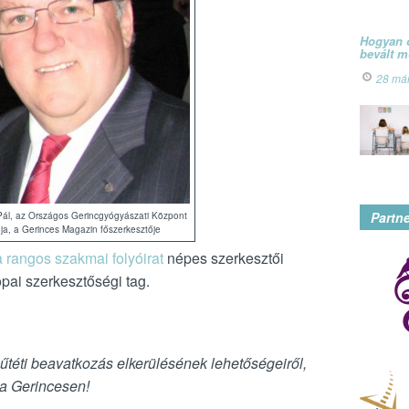
Hogyan ó
bevált 
28 má
Partn
 Pál, az Országos Gerincgyógyászati Központ
ja, a Gerinces Magazin főszerkesztője
a rangos szakmai folyóirat
népes szerkesztői
pai szerkesztőségi tag.
műtéti beavatkozás elkerülésének lehetőségeiről,
 a Gerincesen!