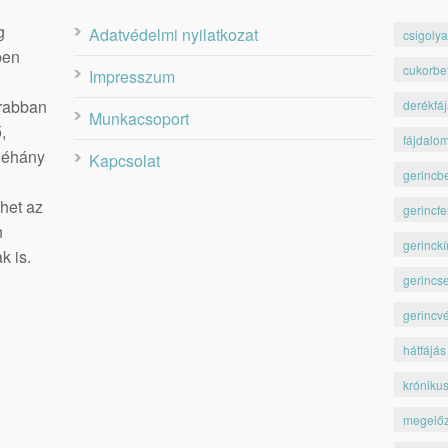
g
Adatvédelmi nyilatkozat
csigolya
ben
cukorbe
Impresszum
krabban
derékfá
Munkacsoport
,
fájdalo
 néhány
Kapcsolat
gerincb
het az
gerincfe
n
gerinckí
k is.
gerincs
gerincv
hátfájás
króniku
megelő