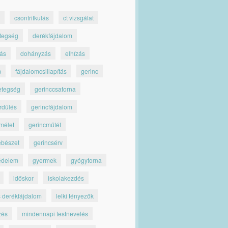
csontritkulás
ct vizsgálat
tegség
derékfájdalom
jás
dohányzás
elhízás
m
fájdalomcsillapítás
gerinc
etegség
gerinccsatorna
rdülés
gerincfájdalom
mélet
gerincműtét
ebészet
gerincsérv
édelem
gyermek
gyógytorna
időskor
iskolakezdés
s derékfájdalom
lelki tényezők
zés
mindennapi testnevelés