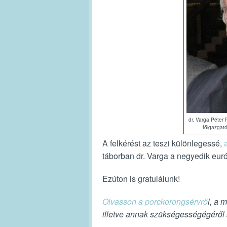
dr. Varga Péter
főigazgató
A felkérést az teszi különlegessé,
táborban dr. Varga a negyedik euró
Ezúton is gratulálunk!
Olvasson a porckorongsérvrő
l, a 
illetve annak szükségességégéről