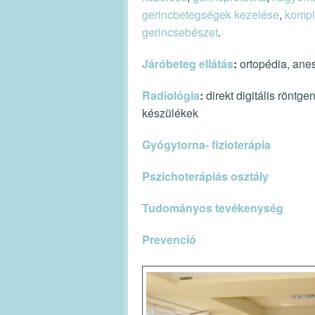
gerincbetegségek kezelése
,
kompl
gerincsebészet
.
Járóbeteg ellátás
:
ortopédia, anes
Radiológia
:
direkt digitális rönt
készülékek
Gyógytorna- fizioterápia
Pszichoterápiás osztály
Tudományos tevékenység
Prevenció