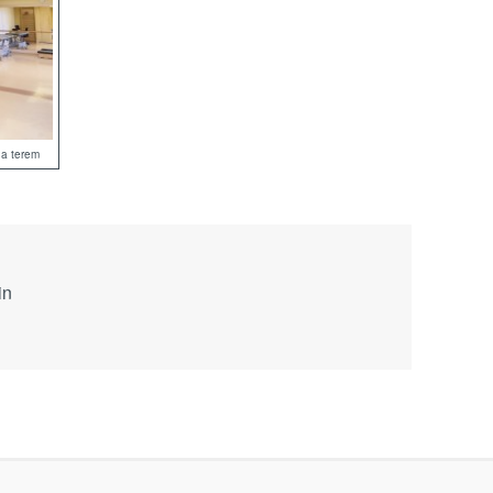
na terem
in