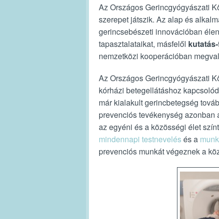
Az Országos Gerincgyógyászati Kö
szerepet játszik. Az alap és alkalm
gerincsebészeti innovációban élen
tapasztalataikat, másfelől
kutatás-
nemzetközi kooperációban megvaló
Az Országos Gerincgyógyászati 
kórházi betegellátáshoz kapcsoló
már kialakult gerincbetegség tová
prevenciós tevékenység azonban a 
az egyéni és a közösségi élet szín
mindennapi testnevelés
és a
munka
prevenciós munkát végeznek a köz