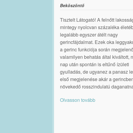
Beköszöntő
Tisztelt Látogató! A felnőtt lakossá
mintegy nyolcvan százaléka életé
legalább egyszer átélt nagy
gerincfájdalmat. Ezek oka leggya
a gerinc funkciója során megjelenő
valamilyen behatás által kiváltott,
nap után spontán is eltűnő ízületi
gyulladás, de ugyanez a panasz le
első megjelenése akár a gerincbe
növekedő rosszindulatú daganatna
Olvasson tovább