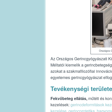
Országos G
Az Országos Gerincgyógyászati Köz
Méltatói kiemelik a gerincbetegs
azokat a szakmafilozófiai innováci
egyetemes gerincgyógyászat elfog
Tevékenységi terület
Fekvőbeteg ellátás,
műtéti és kon
kezelések:
gerincdeformitások kez
kezelése
,
gerincprotetika
,
hagyomá