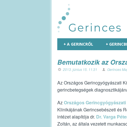
+
A GERINCRŐL
+
GERINCB
Bemutatkozik az Orsz
2013. június 15. 11:31
Gerinces Ma
Az Országos Gerincgyógyászati Kö
gerincbetegségek diagnosztikájána
Az
Országos Gerincgyógyászati
Klinikájának Gerincsebészeti és R
intézet alapítója dr.
Dr. Varga Péte
Zoltán, az általa vezetett munkacso