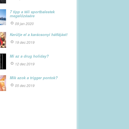
7 tipp a téli sportbalestek
megelőzésére
09 jan 2020
Kerülje el a karácsonyi hátfájást!
19 dec 2019
Mi az a drug holiday?
12 dec 2019
Mik azok a trigger pontok?
05 dec 2019