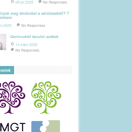
08 júl 2025
No Responses.
vjuk meg térdünket a sérülésektől? 7
módszer
rc 2025
No Responses.
Gerincvédő tanulói székek
14 márc 2025
No Responses.
ereink