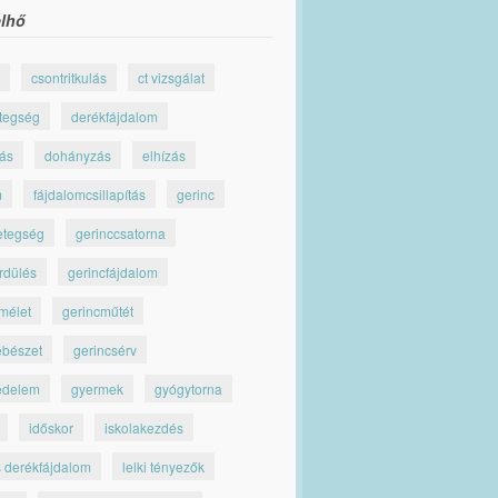
lhő
csontritkulás
ct vizsgálat
tegség
derékfájdalom
jás
dohányzás
elhízás
m
fájdalomcsillapítás
gerinc
etegség
gerinccsatorna
rdülés
gerincfájdalom
mélet
gerincműtét
ebészet
gerincsérv
édelem
gyermek
gyógytorna
időskor
iskolakezdés
s derékfájdalom
lelki tényezők