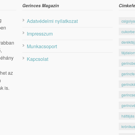
Gerinces Magazin
Címkefe
g
Adatvédelmi nyilatkozat
csigolya
ben
cukorbe
Impresszum
krabban
derékfá
Munkacsoport
,
fájdalo
 néhány
Kapcsolat
gerincb
het az
gerincfe
n
gerinckí
k is.
gerincs
gerincv
hátfájás
króniku