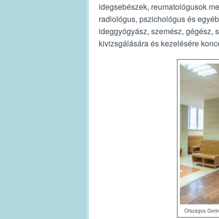
idegsebészek, reumatológusok mel
radiológus, pszichológus és egyéb
ideggyógyász, szemész, gégész, st
kivizsgálására és kezelésére konc
Országos Gerin