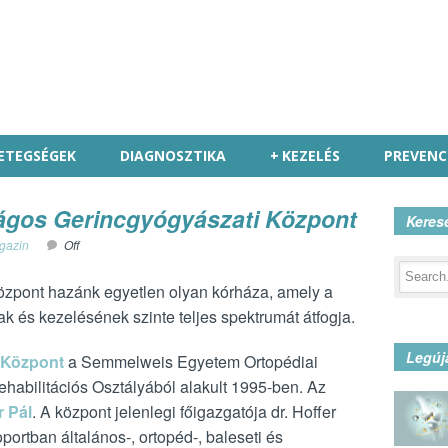
ETEGSÉGEK
DIAGNOSZTIKA
+
KEZELÉS
PREVENC
ágos Gerincgyógyászati Központ
Keres
gazin
Off
zpont hazánk egyetlen olyan kórháza, amely a
k és kezelésének szinte teljes spektrumát átfogja.
Legúj
 Központ
a Semmelweis Egyetem Ortopédiai
ehabilitációs Osztályából alakult 1995-ben. Az
r Pál
. A központ jelenlegi főigazgatója dr. Hoffer
portban általános-, ortopéd-, baleseti és