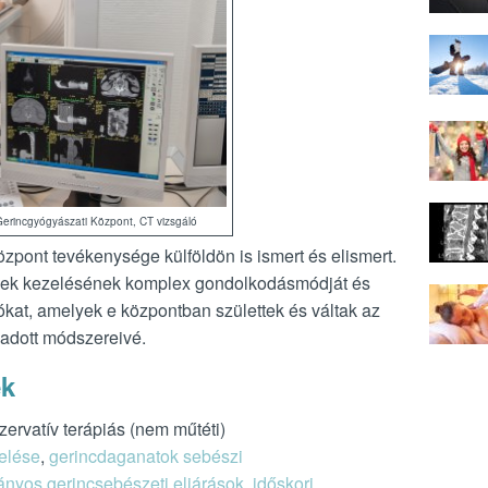
erincgyógyászati Központ, CT vizsgáló
pont tevékenysége külföldön is ismert és elismert.
égek kezelésének komplex gondolkodásmódját és
ókat, amelyek e központban születtek és váltak az
adott módszereivé.
ek
zervatív terápiás (nem műtéti)
elése
,
gerincdaganatok sebészi
nyos gerincsebészeti eljárások
,
időskori