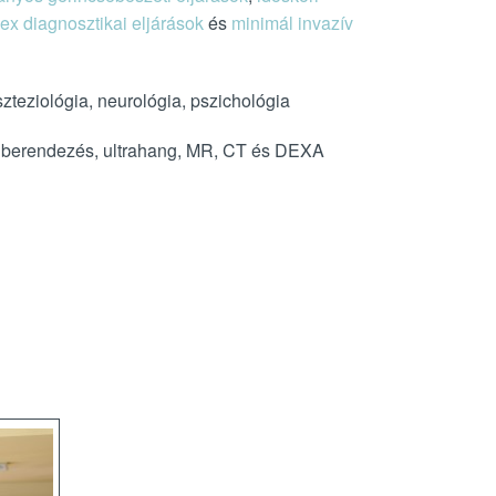
ex diagnosztikai eljárások
és
minimál invazív
zteziológia, neurológia, pszichológia
genberendezés, ultrahang, MR, CT és DEXA