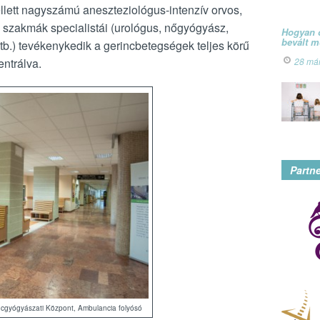
lett nagyszámú aneszteziológus-intenzív orvos,
 szakmák specialistái (urológus, nőgyógyász,
Hogyan ó
bevált 
b.) tevékenykedik a gerincbetegségek teljes körű
entrálva.
28 má
Partn
cgyógyászati Központ, Ambulancia folyósó