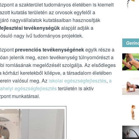
zpont a szakterület tudományos életében is kiemelt
azott kutatás területén az orvosok egyfelől a
járó nagyvállalatok kutatásaiban hasznosítják
fejlesztési tevékenységük
alapját adják a
suló nagy ívű tudományos projektek.
Gerin
Központ
prevenciós tevékenységének
egyik része a
dóan jelenik meg, ezen tevékenység túlnyomórészt a
bbi romlásának megelőzését szolgálja. Az elsődleges
kórházi keretekből kilépve, a társadalom életében
terein valósul meg. Az
iskolai egészségfejlesztés
,
a
helyi egészségfejlesztés
területén is aktív
pont munkatársai.