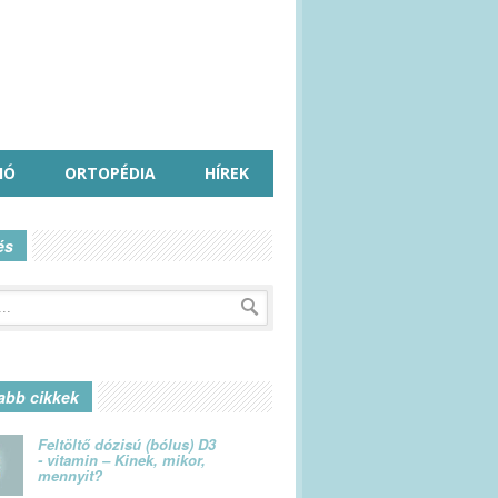
IÓ
ORTOPÉDIA
HÍREK
és
abb cikkek
Feltöltő dózisú (bólus) D3
- vitamin – Kinek, mikor,
mennyit?