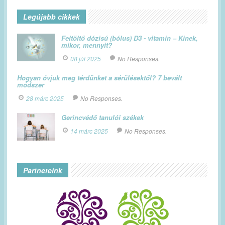
Legújabb cikkek
Feltöltő dózisú (bólus) D3 - vitamin – Kinek,
mikor, mennyit?
08 júl 2025
No Responses.
Hogyan óvjuk meg térdünket a sérülésektől? 7 bevált
módszer
28 márc 2025
No Responses.
Gerincvédő tanulói székek
14 márc 2025
No Responses.
Partnereink