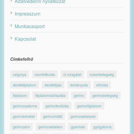
Adatvédelmi nyilatkozat
Impresszum
Munkacsoport
Kapcsolat
Címkefelhő
csigolya
csontritkulás
ct vizsgálat
cukorbetegség
derékfájdalom
derékfájás
dohányzás
elhízás
fájdalom
fájdalomcsillapítás
gerinc
gerincbetegség
gerinccsatorna
gerincferdülés
gerincfájdalom
gerinckímélet
gerincműtét
gerincsebészet
gerincsérv
gerincvédelem
gyermek
gyógytorna