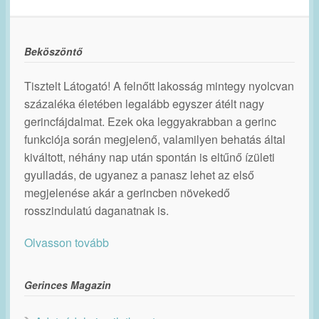
Beköszöntő
Tisztelt Látogató! A felnőtt lakosság mintegy nyolcvan
százaléka életében legalább egyszer átélt nagy
gerincfájdalmat. Ezek oka leggyakrabban a gerinc
funkciója során megjelenő, valamilyen behatás által
kiváltott, néhány nap után spontán is eltűnő ízületi
gyulladás, de ugyanez a panasz lehet az első
megjelenése akár a gerincben növekedő
rosszindulatú daganatnak is.
Olvasson tovább
Gerinces Magazin