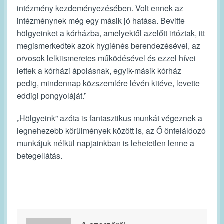
intézmény kezdeményezésében. Volt ennek az
intézménynek még egy másik jó hatása. Bevitte
hölgyeinket a kórházba, amelyektől azelőtt irtóztak, itt
megismerkedtek azok hygiénés berendezésével, az
orvosok lelkiismeretes működésével és ezzel hívei
lettek a kórházi ápolásnak, egyik-másik kórház
pedig, mindennap közszemlére lévén kitéve, levette
eddigi pongyoláját.”
„Hölgyeink” azóta is fantasztikus munkát végeznek a
legnehezebb körülmények között is, az Ő önfeláldozó
munkájuk nélkül napjainkban is lehetetlen lenne a
betegellátás.