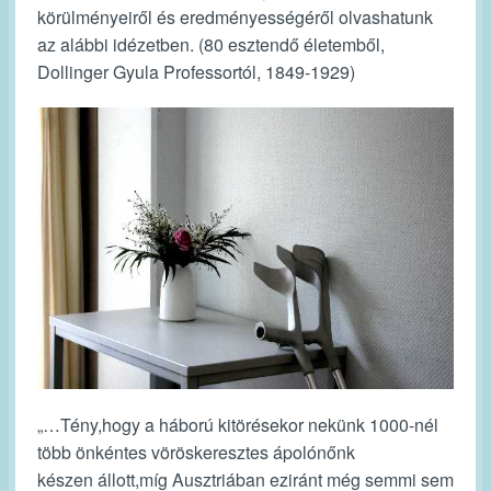
körülményeiről és eredményességéről olvashatunk
az alábbi idézetben. (80 esztendő életemből,
Dollinger Gyula Professortól, 1849-1929)
„…Tény,hogy a háború kitörésekor nekünk 1000-nél
több önkéntes vöröskeresztes ápolónőnk
készen állott,míg Ausztriában eziránt még semmi sem