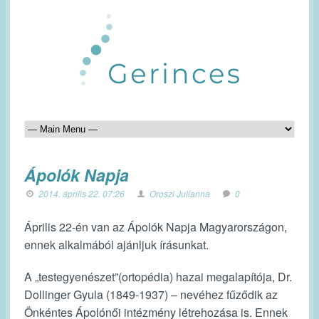
Ápolók Napja
2014. április 22. 07:26
Oroszi Julianna
0
Április 22-én van az Ápolók Napja Magyarországon,
ennek alkalmából ajánljuk írásunkat.
A „testegyenészet”(ortopédia) hazai megalapítója, Dr.
Dollinger Gyula (1849-1937) – nevéhez fűződik az
Önkéntes Ápolónői intézmény létrehozása is. Ennek