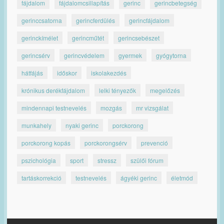
fájdalom
fájdalomcsillapítás
gerinc
gerincbetegség
gerinccsatorna
gerincferdülés
gerincfájdalom
gerinckímélet
gerincműtét
gerincsebészet
gerincsérv
gerincvédelem
gyermek
gyógytorna
hátfájás
időskor
iskolakezdés
krónikus derékfájdalom
lelki tényezők
megelőzés
mindennapi testnevelés
mozgás
mr vizsgálat
munkahely
nyaki gerinc
porckorong
porckorong kopás
porckorongsérv
prevenció
pszichológia
sport
stressz
szülői fórum
tartáskorrekció
testnevelés
ágyéki gerinc
életmód