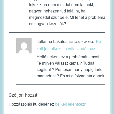
fekszik ha nem mozdul nem faj neki,
nagyon nehezen tud felállni, ha
megmozdul szúr bele. Mi lehet a probléma
es hogyan kezeljük?
Julianna Lakatos
Be
2017-12-27
at 17:32
kell jelentkezni a válaszadáshoz
Helló nekem ez a problémám most.
Te milyen választ kaptál? Tudnál
segíteni ? Pontosan hány napig tartott
mamádnak? És mi a folyamata ennek.
Szóljon hozzá
Hozzászólás küldéséhez
be kell jelentkezni
.