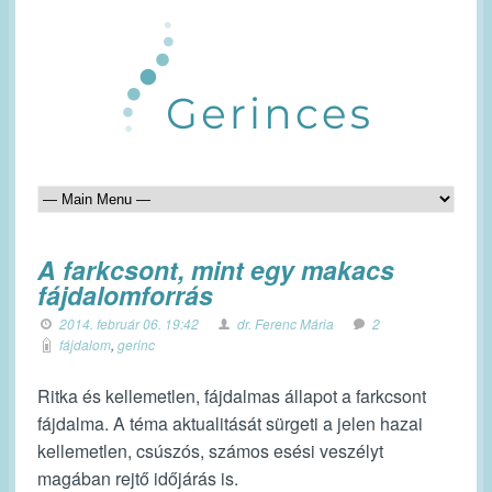
A farkcsont, mint egy makacs
fájdalomforrás
2014. február 06. 19:42
dr. Ferenc Mária
2
fájdalom
,
gerinc
Ritka és kellemetlen, fájdalmas állapot a farkcsont
fájdalma. A téma aktualitását sürgeti a jelen hazai
kellemetlen, csúszós, számos esési veszélyt
magában rejtő időjárás is.