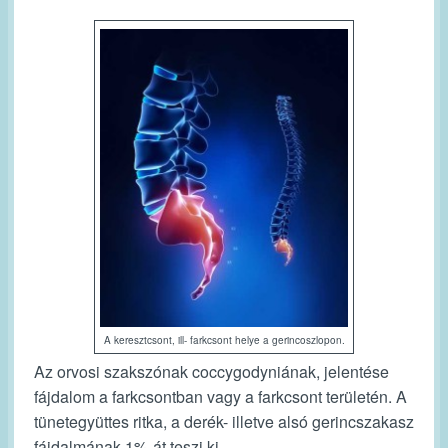
A keresztcsont, ill- farkcsont helye a gerincoszlopon.
Az orvosi szakszónak coccygodyniának, jelentése
fájdalom a farkcsontban vagy a farkcsont területén. A
tünetegyüttes ritka, a derék- illetve alsó gerincszakasz
fájdalmának 1%-át teszi ki.