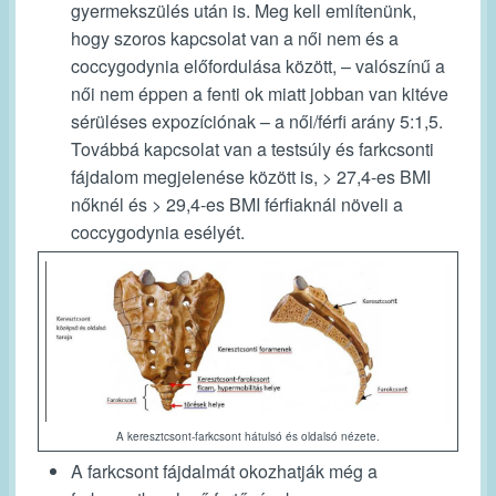
gyermekszülés
után is. Meg kell említenünk,
hogy szoros kapcsolat van a női nem és a
coccygodynia előfordulása között, – valószínű a
női nem éppen a fenti ok miatt jobban van kitéve
sérüléses expozíciónak – a női/férfi arány 5:1,5.
Továbbá kapcsolat van a testsúly és farkcsonti
fájdalom megjelenése között is, > 27,4-es BMI
nőknél és > 29,4-es BMI férfiaknál növeli a
coccygodynia esélyét.
A keresztcsont-farkcsont hátulsó és oldalsó nézete.
A farkcsont fájdalmát okozhatják még a