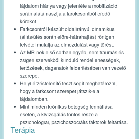
fájdalom hiánya vagy jelenléte a mobilizáció
során alátámasztja a farokcsontból eredő
kórokot.
Farkcsontról készült oldalirányú, dinamikus
(állás/ülés során előre-hátrahajlás) röntgen
felvétel mutatja az elmozdulást vagy törést.
Az MR-nek első sorban egyéb, nem traumás és
zsigeri szervekből kiinduló rendellenességek,
fertőzések, daganatok felderítésében van vezető
szerepe.
Helyi érzéstelenítő teszt segít meghatározni,
hogy a farkcsont szerepet játszik-e a
fájdalomban.
Mint minden krónikus betegség fennállása
esetén, a kivizsgálás fontos része a
pszichológiai, pszichoszociális faktorok feltárása.
Terápia