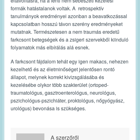
eltávolításra, ha a fenti nem sebészeti kezelési
formák hatástalanok voltak. A retrospektív
tanulmányok eredményei azonban a beavatkozással
kapcsolatban hosszú távon szerény eredményeket
mutatnak. Természetesen a nem traumás eredetű
farkcsont betegségek és a zsigeri szervekből kiinduló
folyamatok más elbírálás alá esnek.
A farkcsont fájdalom tehát egy igen makacs, nehezen
kezelhető és az életminőséget jelentősen rontó
állapot, melynek korrekt kivizsgálásába és
kezelésébe olykor több szakterület (ortoped-
traumatológus, gasztroenterológus, neurológus,
pszichológus-pszichiáter, proktológus, nőgyógyász,
urológus) bevonása is szükséges.
A szerzőről