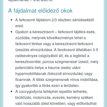
A fájdalmat előidéző okok
A farkcsonti fájdalom 2/3 részben
sérülésekből
ered.
Gyakori a keresztcsont – farkcsont tájékra
esés,
zúzódás
, melynek következménye lehet a
farkcsont törése vagy a keresztcsont-farkcsont
ízesülés elmozdulása. A farokcsont általában 3-5
csökevényes csigolyából áll, és a legfelső a
keresztcsonttal, porcos szegmenssel ízesül, mely
potenciális helye a trauma (esés) utáni
hypermobilitásnak (fokozott elmozdulás) vagy
ficamnak. A többi szegmensnek nincs mobilitása,
így gyakoribb a törés ezen a területen.
A coccygodynia felléphet
repetitív terhelés
,
biciklizés, motorozás, evezés, kemény széken
való hosszabb ülést követően, vagy előfordulhat