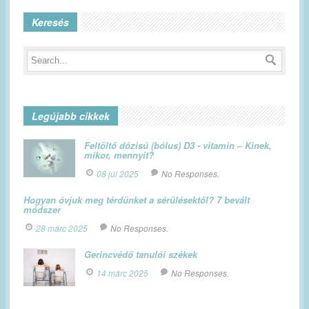
Keresés
Legújabb cikkek
Feltöltő dózisú (bólus) D3 - vitamin – Kinek,
mikor, mennyit?
08 júl 2025
No Responses.
Hogyan óvjuk meg térdünket a sérülésektől? 7 bevált
módszer
28 márc 2025
No Responses.
Gerincvédő tanulói székek
14 márc 2025
No Responses.