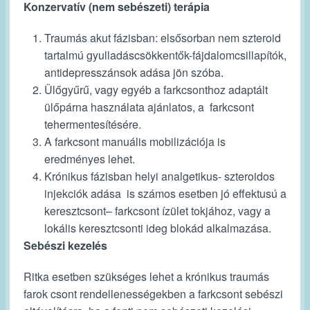
Konzervatív (nem sebészeti) terápia
Traumás akut fázisban: elsősorban nem szteroid
tartalmú gyulladáscsökkentők-fájdalomcsillapítók,
antidepresszánsok adása jön szóba.
Ülőgyűrű, vagy egyéb a farkcsonthoz adaptált
ülőpárna használata ajánlatos, a farkcsont
tehermentesítésére.
A farkcsont manuális mobilizációja is
eredményes lehet.
Krónikus fázisban helyi analgetikus- szteroidos
injekciók adása is számos esetben jó effektusú a
keresztcsont– farkcsont ízület tokjához, vagy a
lokális keresztcsonti ideg blokád alkalmazása.
Sebészi kezelés
Ritka esetben szükséges lehet a krónikus traumás
farok csont rendellenességekben a farkcsont sebészi