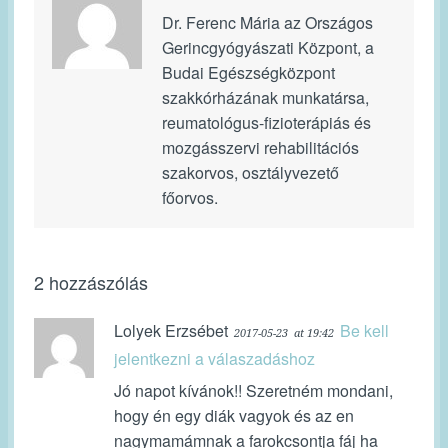
Dr. Ferenc Mária az Országos
Gerincgyógyászati Központ, a
Budai Egészségközpont
szakkórházának munkatársa,
reumatológus-fizioterápiás és
mozgásszervi rehabilitációs
szakorvos, osztályvezető
főorvos.
2 hozzászólás
Lolyek Erzsébet
Be kell
2017-05-23
at 19:42
jelentkezni a válaszadáshoz
Jó napot kívánok!! Szeretném mondani,
hogy én egy diák vagyok és az en
nagymamámnak a farokcsontja fáj ha