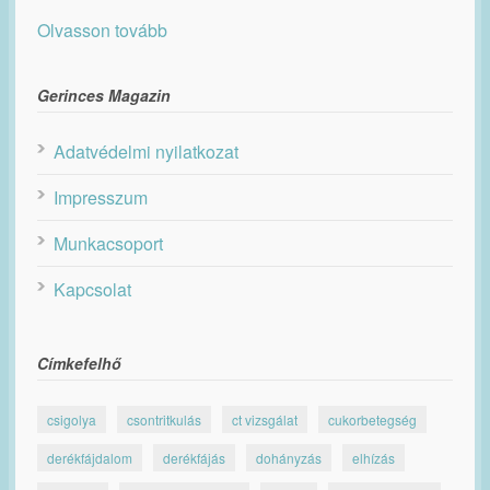
Olvasson tovább
Gerinces Magazin
Adatvédelmi nyilatkozat
Impresszum
Munkacsoport
Kapcsolat
Címkefelhő
csigolya
csontritkulás
ct vizsgálat
cukorbetegség
derékfájdalom
derékfájás
dohányzás
elhízás