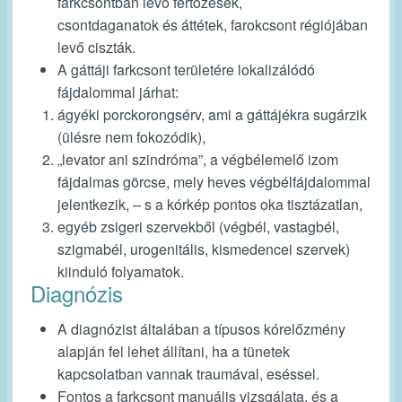
farkcsontban levő
fertőzések,
csontdaganatok
és
áttétek
, farokcsont régiójában
levő
ciszták.
A gáttáji farkcsont területére lokalizálódó
fájdalommal járhat:
ágyéki porckorongsérv
, ami a gáttájékra sugárzik
(ülésre nem fokozódik),
„levator ani szindróma”,
a végbélemelő izom
fájdalmas görcse, mely heves végbélfájdalommal
jelentkezik, – s a kórkép pontos oka tisztázatlan,
egyéb
zsigeri szervekből
(végbél, vastagbél,
szigmabél, urogenitális, kismedencei szervek)
kiinduló folyamatok.
Diagnózis
A diagnózist általában a típusos kórelőzmény
alapján fel lehet állítani, ha a tünetek
kapcsolatban vannak traumával, eséssel.
Fontos a farkcsont manuális vizsgálata, és a