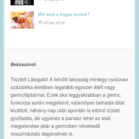
Mik azok a trigger pontok?
05 dec 2019
Beköszöntő
Tisztelt Látogató! A felnőtt lakosság mintegy nyolcvan
százaléka életében legalább egyszer átélt nagy
gerincfájdalmat. Ezek oka leggyakrabban a gerinc
funkciója során megjelenő, valamilyen behatás által
kiváltott, néhány nap után spontán is eltűnő ízületi
gyulladás, de ugyanez a panasz lehet az első
megjelenése akár a gerincben növekedő
rosszindulatú daganatnak is.