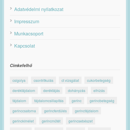
Adatvédelmi nyilatkozat
Impresszum
Munkacsoport
Kapcsolat
Címkefelhő
csigolya
csontritkulás
ct vizsgálat
cukorbetegség
derékfájdalom
derékfájás
dohányzás
elhízás
fájdalom
fájdalomcsillapítás
gerinc
gerincbetegség
gerinccsatorna
gerincferdülés
gerincfájdalom
gerinckímélet
gerincműtét
gerincsebészet