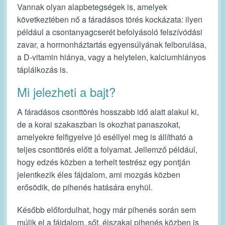
Vannak olyan alapbetegségek is, amelyek
következtében nő a fáradásos törés kockázata: ilyen
például a csontanyagcserét befolyásoló felszívódási
zavar, a hormonháztartás egyensúlyának felborulása,
a D-vitamin hiánya, vagy a helytelen, kalciumhiányos
táplálkozás is.
Mi jelezheti a bajt?
A fáradásos csonttörés hosszabb idő alatt alakul ki,
de a korai szakaszban is okozhat panaszokat,
amelyekre felfigyelve jó eséllyel meg is állítható a
teljes csonttörés előtt a folyamat. Jellemző például,
hogy edzés közben a terhelt testrész egy pontján
jelentkezik éles fájdalom, ami mozgás közben
erősödik, de pihenés hatására enyhül.
Később előfordulhat, hogy már pihenés során sem
múlik el a fájdalom, sőt, éjszakai pihenés közben is