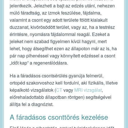
jelentkezik. Jelezheti a bajt az edzés utáni, nehezen
múló fáradtság, az izmok feszülése, fájdalma,
valamint a csont egy adott területe fölött kialakult
duzzanat, kivörösödött terület, vagy az, ha a testrész
érintésre, nyomásra fájdalommal reagál. Ezeket a
jeleket nem szabad figyelmen kívül hagyni, mert
lehet, hogy átsegíthet ezen az állapoton már az is, ha
pár nap pihenéssel vagy könnyített edzéssel a csont
„időt kap” a regenerálódásra.
Ha a fáradásos csontsérülés gyanúja felmerül,
ortopéd szakorvoshoz kell fordulni, aki fizikális, illetve
képalkotó vizsgálatok (
CT
vagy
MRI vizsgálat
,
előrehaladottabb állapotban röntgen) segítségével
állítja fel a diagnózist.
A fáradásos csonttörés kezelése