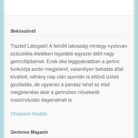
Beköszöntő
Tisztelt Látogató! A felnőtt lakosság mintegy nyolcvan
százaléka életében legalább egyszer átélt nagy
gerincfájdalmat. Ezek oka leggyakrabban a gerinc
funkciója során megjelenő, valamilyen behatás által
kiváltott, néhány nap után spontán is eltűnő ízületi
gyulladás, de ugyanez a panasz lehet az első
megjelenése akár a gerincben növekedő
rosszindulatú daganatnak is.
Olvasson tovább
Gerinces Magazin