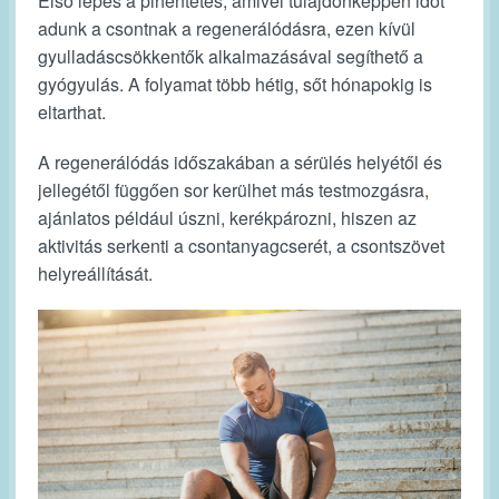
Első lépés a pihentetés, amivel tulajdonképpen időt
adunk a csontnak a regenerálódásra, ezen kívül
gyulladáscsökkentők alkalmazásával segíthető a
gyógyulás. A folyamat több hétig, sőt hónapokig is
eltarthat.
A regenerálódás időszakában a sérülés helyétől és
jellegétől függően sor kerülhet más testmozgásra,
ajánlatos például úszni, kerékpározni, hiszen az
aktivitás serkenti a csontanyagcserét, a csontszövet
helyreállítását.