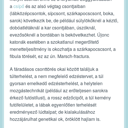
a
csípő
és az alsó végtag csontjaiban
(lábközépcsontok, sípcsont, szárkapocscsont, boka,
sarok) következik be, de például súlylökőknél a kéztő,
dobóatlétáknál a kar csontjában, úszóknál,
evezősöknél a bordában is bekövetkezhet. Újonc
katonák esetében a szokatlanul megerőltető
menetteljesítmény is okozhatja a szárkapocscsont, a
fibula törését, ez az ún. Marsch-fractura.
A fáradásos csonttörés okai között találjuk a
túlterhelést, a nem megfelelő edzéstervet, a túl
gyorsan emelkedő edzésterhelést, a helytelen
mozgástechnikát (például az erőteljesen sarokra
érkező futóstílust), a rossz edzőcipőt, a túl kemény
futófelületet, a lábak egyenlőtlen terhelését
eredményező lúdtalpat; de kialakulásához
hozzájárulhat genetikai ok, öröklött hajlam is.