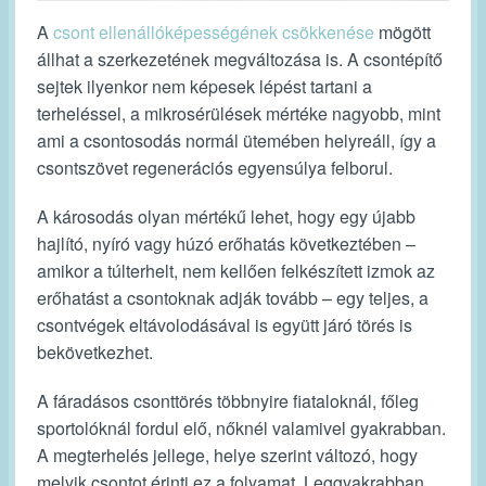
A
csont ellenállóképességének csökkenése
mögött
állhat a szerkezetének megváltozása is. A csontépítő
sejtek ilyenkor nem képesek lépést tartani a
terheléssel, a mikrosérülések mértéke nagyobb, mint
ami a csontosodás normál ütemében helyreáll, így a
csontszövet regenerációs egyensúlya felborul.
A károsodás olyan mértékű lehet, hogy egy újabb
hajlító, nyíró vagy húzó erőhatás következtében –
amikor a túlterhelt, nem kellően felkészített izmok az
erőhatást a csontoknak adják tovább – egy teljes, a
csontvégek eltávolodásával is együtt járó törés is
bekövetkezhet.
A fáradásos csonttörés többnyire fiataloknál, főleg
sportolóknál fordul elő, nőknél valamivel gyakrabban.
A megterhelés jellege, helye szerint változó, hogy
melyik csontot érinti ez a folyamat. Leggyakrabban