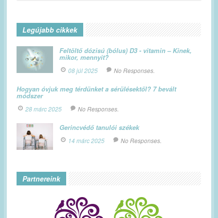
Legújabb cikkek
Feltöltő dózisú (bólus) D3 - vitamin – Kinek,
mikor, mennyit?
08 júl 2025
No Responses.
Hogyan óvjuk meg térdünket a sérülésektől? 7 bevált
módszer
28 márc 2025
No Responses.
Gerincvédő tanulói székek
14 márc 2025
No Responses.
Partnereink