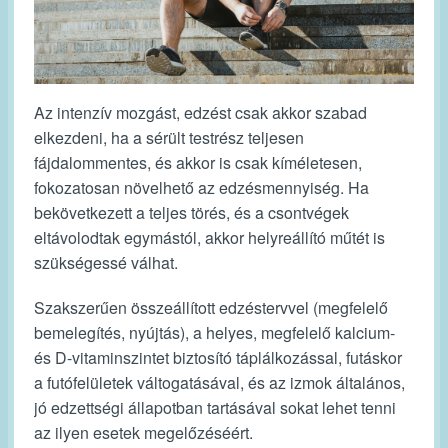
Az intenzív mozgást, edzést csak akkor szabad
elkezdeni, ha a sérült testrész teljesen
fájdalommentes, és akkor is csak kíméletesen,
fokozatosan növelhető az edzésmennyiség. Ha
bekövetkezett a teljes törés, és a csontvégek
eltávolodtak egymástól, akkor helyreállító műtét is
szükségessé válhat.
Szakszerűen összeállított edzéstervvel (megfelelő
bemelegítés, nyújtás), a helyes, megfelelő kalcium-
és D-vitaminszintet biztosító táplálkozással, futáskor
a futófelületek váltogatásával, és az izmok általános,
jó edzettségi állapotban tartásával sokat lehet tenni
az ilyen esetek megelőzéséért.