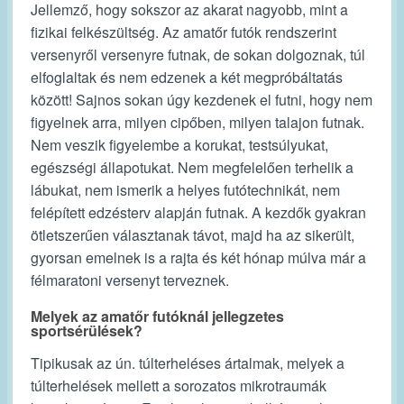
Jellemző, hogy sokszor az akarat nagyobb, mint a
fizikai felkészültség. Az amatőr futók rendszerint
versenyről versenyre futnak, de sokan dolgoznak, túl
elfoglaltak és nem edzenek a két megpróbáltatás
között! Sajnos sokan úgy kezdenek el futni, hogy nem
figyelnek arra, milyen cipőben, milyen talajon futnak.
Nem veszik figyelembe a korukat, testsúlyukat,
egészségi állapotukat. Nem megfelelően terhelik a
lábukat, nem ismerik a helyes futótechnikát, nem
felépített edzésterv alapján futnak. A kezdők gyakran
ötletszerűen választanak távot, majd ha az sikerült,
gyorsan emelnek is a rajta és két hónap múlva már a
félmaratoni versenyt terveznek.
Melyek az amatőr futóknál jellegzetes
sportsérülések?
Tipikusak az ún. túlterheléses ártalmak, melyek a
túlterhelések mellett a sorozatos mikrotraumák