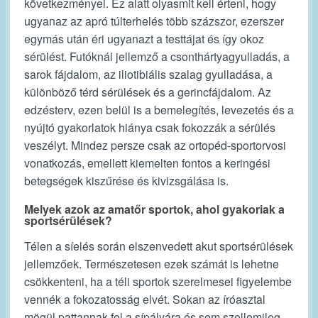
következményei. Ez alatt olyasmit kell érteni, hogy
ugyanaz az apró túlterhelés több százszor, ezerszer
egymás után éri ugyanazt a testtájat és így okoz
sérülést. Futóknál jellemző a csonthártyagyulladás, a
sarok fájdalom, az iliotibiális szalag gyulladása, a
különböző térd sérülések és a gerincfájdalom. Az
edzésterv, ezen belül is a bemelegítés, levezetés és a
nyújtó gyakorlatok hiánya csak fokozzák a sérülés
veszélyt. Mindez persze csak az ortopéd-sportorvosi
vonatkozás, emellett kiemelten fontos a keringési
betegségek kiszűrése és kivizsgálása is.
Melyek azok az amatőr sportok, ahol gyakoriak a
sportsérülések?
Télen a síelés során elszenvedett akut sportsérülések
jellemzőek. Természetesen ezek számát is lehetne
csökkenteni, ha a téli sportok szerelmesei figyelembe
vennék a fokozatosság elvét. Sokan az íróasztal
mögül pattannak fel a sípályára és sem szellemileg,