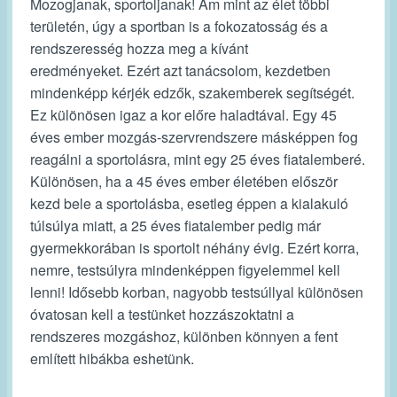
Mozogjanak, sportoljanak! Ám mint az élet többi
területén, úgy a sportban is a fokozatosság és a
rendszeresség hozza meg a kívánt
eredményeket. Ezért azt tanácsolom, kezdetben
mindenképp kérjék edzők, szakemberek segítségét.
Ez különösen igaz a kor előre haladtával. Egy 45
éves ember mozgás-szervrendszere másképpen fog
reagálni a sportolásra, mint egy 25 éves fiatalemberé.
Különösen, ha a 45 éves ember életében először
kezd bele a sportolásba, esetleg éppen a kialakuló
túlsúlya miatt, a 25 éves fiatalember pedig már
gyermekkorában is sportolt néhány évig. Ezért korra,
nemre, testsúlyra mindenképpen figyelemmel kell
lenni! Idősebb korban, nagyobb testsúllyal különösen
óvatosan kell a testünket hozzászoktatni a
rendszeres mozgáshoz, különben könnyen a fent
említett hibákba eshetünk.