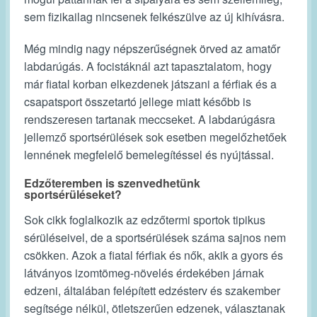
sem fizikailag nincsenek felkészülve az új kihívásra.
Még mindig nagy népszerűségnek örved az amatőr
labdarúgás. A focistáknál azt tapasztalatom, hogy
már fiatal korban elkezdenek játszani a férfiak és a
csapatsport összetartó jellege miatt később is
rendszeresen tartanak meccseket. A labdarúgásra
jellemző sportsérülések sok esetben megelőzhetőek
lennének megfelelő bemelegítéssel és nyújtással.
Edzőteremben is szenvedhetünk
sportsérüléseket?
Sok cikk foglalkozik az edzőtermi sportok tipikus
sérüléseivel, de a sportsérülések száma sajnos nem
csökken. Azok a fiatal férfiak és nők, akik a gyors és
látványos izomtömeg-növelés érdekében járnak
edzeni, általában felépített edzésterv és szakember
segítsége nélkül, ötletszerűen edzenek, választanak