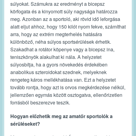
súlyokat. Számukra az eredményt a bicepsz
körfogata és a kinyomott súly nagysága határozza
meg. Azonban az a sportoló, aki rövid idő leforgása
alatt eljut ahhoz, hogy 150 kilót nyom fekve, számíthat
arra, hogy az extrém megterhelés hatására
különböző, néha súlyos sportsérülések érhetik.
Szakadhat a rotátor köpenye vagy a bicepsz ina,
teniszkönyök alakulhat ki nála. A helyzetet
súlyosbítja, ha a gyors növekedés érdekében
anabolikus szteroidokat szednek, melyeknek
rengeteg káros mellékhatása van. Ezt a helyzetet
tovább rontja, hogy azt is orvos megkérdezése nélkül,
jellemzően egymás között osztogatva, ellenőrizetlen
forrásból beszerezve teszik.
Hogyan előzhetik meg az amatőr sportolók a
sérüléseket?