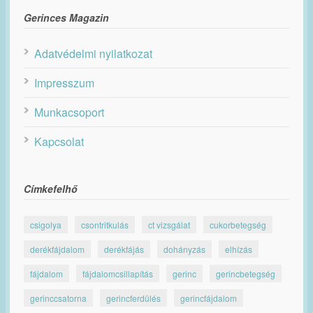
Gerinces Magazin
Adatvédelmi nyilatkozat
Impresszum
Munkacsoport
Kapcsolat
Címkefelhő
csigolya
csontritkulás
ct vizsgálat
cukorbetegség
derékfájdalom
derékfájás
dohányzás
elhízás
fájdalom
fájdalomcsillapítás
gerinc
gerincbetegség
gerinccsatorna
gerincferdülés
gerincfájdalom