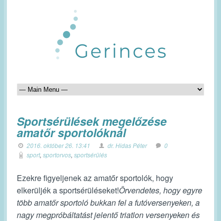
Sportsérülések megelőzése
amatőr sportolóknál
2016. október 26. 13:41
dr. Hidas Péter
0
sport
,
sportorvos
,
sportsérülés
Ezekre figyeljenek az amatőr sportolók, hogy
elkerüljék a sportsérüléseket!
Örvendetes, hogy egyre
több amatőr sportoló bukkan fel a futóversenyeken, a
nagy megpróbáltatást jelentő triatlon versenyeken és