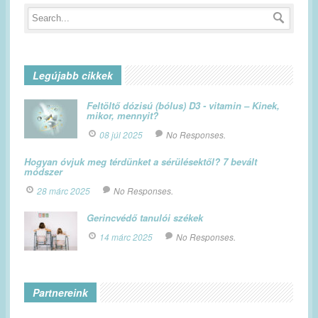
Legújabb cikkek
Feltöltő dózisú (bólus) D3 - vitamin – Kinek,
mikor, mennyit?
08 júl 2025
No Responses.
Hogyan óvjuk meg térdünket a sérülésektől? 7 bevált
módszer
28 márc 2025
No Responses.
Gerincvédő tanulói székek
14 márc 2025
No Responses.
Partnereink