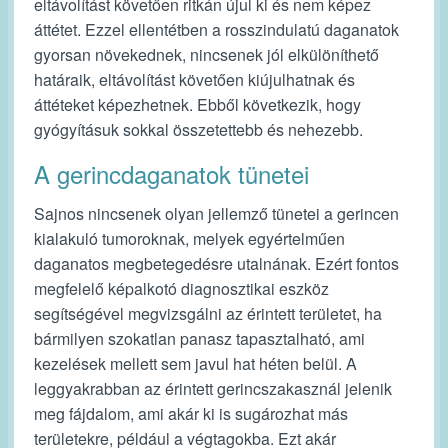
eltávolítást követően ritkán újul ki és nem képez
áttétet. Ezzel ellentétben a rosszindulatú daganatok
gyorsan növekednek, nincsenek jól elkülöníthető
határaik, eltávolítást követően kiújulhatnak és
áttéteket képezhetnek. Ebből következik, hogy
gyógyításuk sokkal összetettebb és nehezebb.
A gerincdaganatok tünetei
Sajnos nincsenek olyan jellemző tünetei a gerincen
kialakuló tumoroknak, melyek egyértelműen
daganatos megbetegedésre utalnának. Ezért fontos
megfelelő képalkotó diagnosztikai eszköz
segítségével megvizsgálni az érintett területet, ha
bármilyen szokatlan panasz tapasztalható, ami
kezelések mellett sem javul hat héten belül. A
leggyakrabban az érintett gerincszakasznál jelenik
meg fájdalom, ami akár ki is sugározhat más
területekre, például a végtagokba. Ezt akár