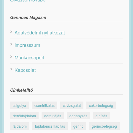
Gerinces Magazin
Adatvédelmi nyilatkozat
Impresszum
Munkacsoport
Kapcsolat
Címkefelhő
csigolya
csontritkulás
ct vizsgálat
cukorbetegség
derékfájdalom
derékfájás
dohányzás
elhízás
fájdalom
fájdalomcsillapítás
gerinc
gerincbetegség