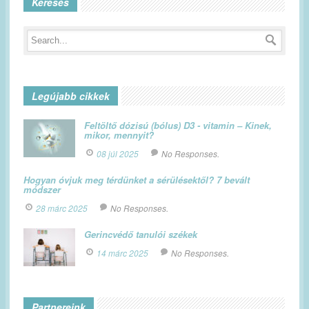
Keresés
Legújabb cikkek
Feltöltő dózisú (bólus) D3 - vitamin – Kinek,
mikor, mennyit?
08 júl 2025
No Responses.
Hogyan óvjuk meg térdünket a sérülésektől? 7 bevált
módszer
28 márc 2025
No Responses.
Gerincvédő tanulói székek
14 márc 2025
No Responses.
Partnereink