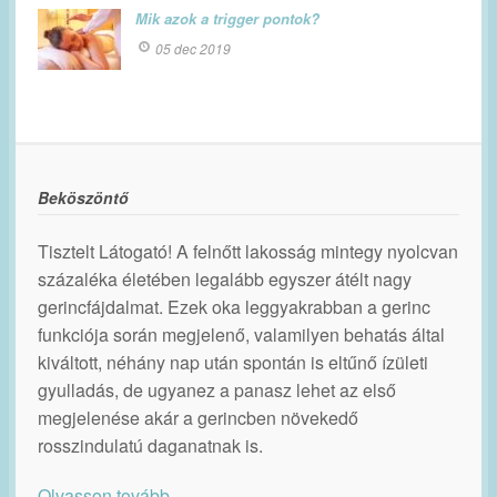
Mik azok a trigger pontok?
05 dec 2019
Beköszöntő
Tisztelt Látogató! A felnőtt lakosság mintegy nyolcvan
százaléka életében legalább egyszer átélt nagy
gerincfájdalmat. Ezek oka leggyakrabban a gerinc
funkciója során megjelenő, valamilyen behatás által
kiváltott, néhány nap után spontán is eltűnő ízületi
gyulladás, de ugyanez a panasz lehet az első
megjelenése akár a gerincben növekedő
rosszindulatú daganatnak is.
Olvasson tovább