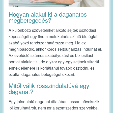
Hogyan alakul ki a daganatos
megbetegedés?
A különböző szöveteinket alkotó sejtek osztódási
képességét egy finom molekuláris szintű biológiai
szabályozó rendszer határozza meg. Ha ez
meghibásodik, akkor kóros sejtburjánzás indulhat el.
Az evolúció számos szabályozási és biztosítási
pontot alakított ki, de olykor egy-egy sejtnek sikerül
ennek ellenére is korlátlanul tovább osztódni, és
ezáltal daganatos betegséget okozni.
Mitől válik rosszindulatúvá egy
daganat?
Egy jóindulatú daganat általában lassan növekszik,
jól körülhatárolt, nem tör a szomszédos szervekbe,