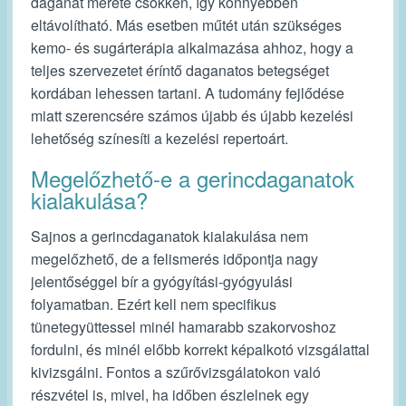
daganat mérete csökken, így könnyebben
eltávolítható. Más esetben műtét után szükséges
kemo- és sugárterápia alkalmazása ahhoz, hogy a
teljes szervezetet éríntő daganatos betegséget
kordában lehessen tartani. A tudomány fejlődése
miatt szerencsére számos újabb és újabb kezelési
lehetőség színesíti a kezelési repertoárt.
Megelőzhető-e a gerincdaganatok
kialakulása?
Sajnos a gerincdaganatok kialakulása nem
megelőzhető, de a felismerés időpontja nagy
jelentőséggel bír a gyógyítási-gyógyulási
folyamatban. Ezért kell nem specifikus
tünetegyüttessel minél hamarabb szakorvoshoz
fordulni, és minél előbb korrekt képalkotó vizsgálattal
kivizsgálni. Fontos a szűrővizsgálatokon való
részvétel is, mivel, ha időben észlelnek egy