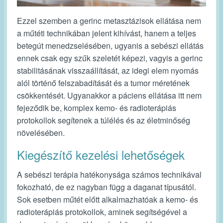
Ezzel szemben a gerinc metasztázisok ellátása nem
a műtéti technikában jelent kihívást, hanem a teljes
betegút menedzselésében, ugyanis a sebészi ellátás
ennek csak egy szűk szeletét képezi, vagyis a gerinc
stabilitásának visszaállítását, az idegi elem nyomás
alól történő felszabadítását és a tumor méretének
csökkentését. Ugyanakkor a páciens ellátása itt nem
fejeződik be, komplex kemo- és radioterápiás
protokollok segítenek a túlélés és az életminőség
növelésében.
Kiegészítő kezelési lehetőségek
A sebészi terápia hatékonysága számos technikával
fokozható, de ez nagyban függ a daganat típusától.
Sok esetben műtét előtt alkalmazhatóak a kemo- és
radioterápiás protokollok, aminek segítségével a