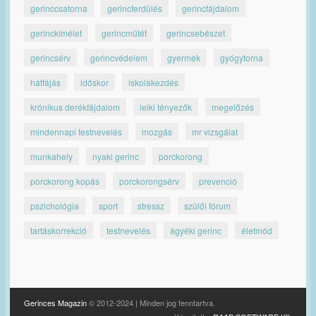
gerinccsatorna
gerincferdülés
gerincfájdalom
gerinckímélet
gerincműtét
gerincsebészet
gerincsérv
gerincvédelem
gyermek
gyógytorna
hátfájás
időskor
iskolakezdés
krónikus derékfájdalom
lelki tényezők
megelőzés
mindennapi testnevelés
mozgás
mr vizsgálat
munkahely
nyaki gerinc
porckorong
porckorong kopás
porckorongsérv
prevenció
pszichológia
sport
stressz
szülői fórum
tartáskorrekció
testnevelés
ágyéki gerinc
életmód
Gerinces Magazin
© 2012-2024 | Minden jog fenntartva.