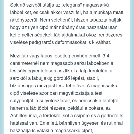
Sok nő szívből utálja az „elegáns” magassarkú
lábbeliket, és csak akkor veszi fel, ha a munkája miatt
rákényszerül. Nem véletlenül, hiszen tapasztalhatják,
hogy az ilyen cipő már néhány órás használat után
kellemetlenségeket, lábfájdalmakat okoz, rendszeres
viselése pedig tartós deformitásokat is kiválthat.
Mezítláb vagy lapos, esetleg enyhén emelt, 3-4
centiméternél nem magasabb sarkú lábbeliben a
testsúly egyenletesen oszlik el a talp területén, a
saroktól a lábujjakig gördülő lépést, stabil,
biztonságos mozgást tesz lehetővé. A magassarkú
cipő viselése azonban megváltoztatja a test
súlypontját, a súlyelosztását, és nemcsak a lábfejre,
hanem a láb többi részére, például a bokára, az
Achilles-ínra, a térdekre, sőt a csípőre és a gerincre is
hatással van. Emellett, bármilyen ügyesen és rutinnal
használja is valaki a magassarkú cipőt,