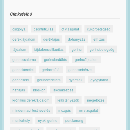
Címkefelhő
csigolya
csontritkulás
ct vizsgálat
cukorbetegség
derékfájdalom
derékfájás
dohányzás
elhízás
fájdalom
fájdalomcsillapítás
gerinc
gerincbetegség
gerinccsatorna
gerincferdülés
gerincfájdalom
gerinckímélet
gerincműtét
gerincsebészet
gerincsérv
gerincvédelem
gyermek
gyógytorna
hátfájás
időskor
iskolakezdés
krónikus derékfájdalom
lelki tényezők
megelőzés
mindennapi testnevelés
mozgás
mr vizsgálat
munkahely
nyaki gerinc
porckorong