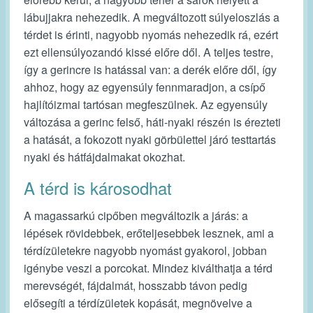
lábujjakra nehezedik. A megváltozott súlyeloszlás a
térdet is érinti, nagyobb nyomás nehezedik rá, ezért
ezt ellensúlyozandó kissé előre dől. A teljes testre,
így a gerincre is hatással van: a derék előre dől, így
ahhoz, hogy az egyensúly fennmaradjon, a csípő
hajlítóizmai tartósan megfeszülnek. Az egyensúly
változása a gerinc felső, háti-nyaki részén is érezteti
a hatását, a fokozott nyaki görbülettel járó testtartás
nyaki és hátfájdalmakat okozhat.
A térd is károsodhat
A magassarkú cipőben megváltozik a járás: a
lépések rövidebbek, erőteljesebbek lesznek, ami a
térdízületekre nagyobb nyomást gyakorol, jobban
igénybe veszi a porcokat. Mindez kiválthatja a térd
merevségét, fájdalmát, hosszabb távon pedig
elősegíti a térdízületek kopását, megnövelve a