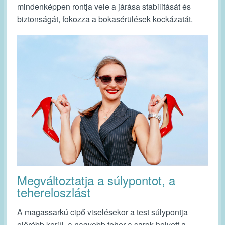
mindenképpen rontja vele a járása stabilitását és
biztonságát, fokozza a bokasérülések kockázatát.
Megváltoztatja a súlypontot, a
tehereloszlást
A magassarkú cipő viselésekor a test súlypontja
előrébb kerül, a nagyobb teher a sarok helyett a