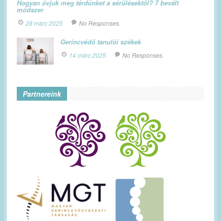
Hogyan óvjuk meg térdünket a sérülésektől? 7 bevált
módszer
28 márc 2025
No Responses.
Gerincvédő tanulói székek
14 márc 2025
No Responses.
Partnereink