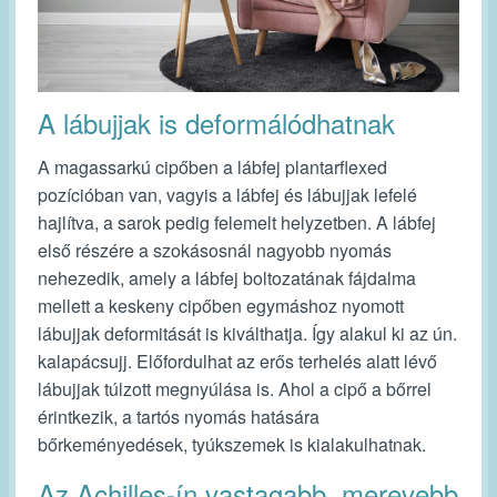
A lábujjak is deformálódhatnak
A magassarkú cipőben a lábfej plantarflexed
pozícióban van, vagyis a lábfej és lábujjak lefelé
hajlítva, a sarok pedig felemelt helyzetben. A lábfej
első részére a szokásosnál nagyobb nyomás
nehezedik, amely a lábfej boltozatának fájdalma
mellett a keskeny cipőben egymáshoz nyomott
lábujjak deformitását is kiválthatja. Így alakul ki az ún.
kalapácsujj. Előfordulhat az erős terhelés alatt lévő
lábujjak túlzott megnyúlása is. Ahol a cipő a bőrrel
érintkezik, a tartós nyomás hatására
bőrkeményedések, tyúkszemek is kialakulhatnak.
Az Achilles-ín vastagabb, merevebb