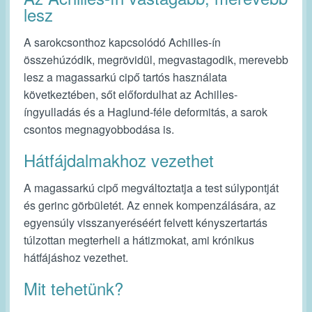
lesz
A sarokcsonthoz kapcsolódó Achilles-ín
összehúzódik, megrövidül, megvastagodik, merevebb
lesz a magassarkú cipő tartós használata
következtében, sőt előfordulhat az Achilles-
íngyulladás és a Haglund-féle deformitás, a sarok
csontos megnagyobbodása is.
Hátfájdalmakhoz vezethet
A magassarkú cipő megváltoztatja a test súlypontját
és gerinc görbületét. Az ennek kompenzálására, az
egyensúly visszanyeréséért felvett kényszertartás
túlzottan megterheli a hátizmokat, ami krónikus
hátfájáshoz vezethet.
Mit tehetünk?