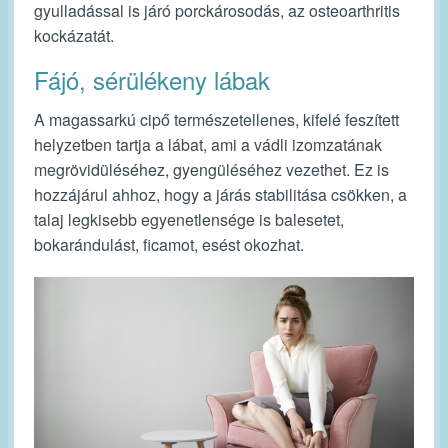
gyulladással is járó porckárosodás, az osteoarthritis
kockázatát.
Fájó, sérülékeny lábak
A magassarkú cipő természetellenes, kifelé feszített
helyzetben tartja a lábat, ami a vádli izomzatának
megrövidüléséhez, gyengüléséhez vezethet. Ez is
hozzájárul ahhoz, hogy a járás stabilitása csökken, a
talaj legkisebb egyenetlensége is balesetet,
bokarándulást, ficamot, esést okozhat.