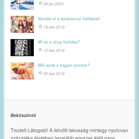
09 jan 2020
Kerülje el a karácsonyi hátfájást!
19 dec 2019
Mi az a drug holiday?
12 dec 2019
Mik azok a trigger pontok?
05 dec 2019
Beköszöntő
Tisztelt Látogató! A felnőtt lakosság mintegy nyolcvan
százaléka életében legalább egyszer átélt nagy