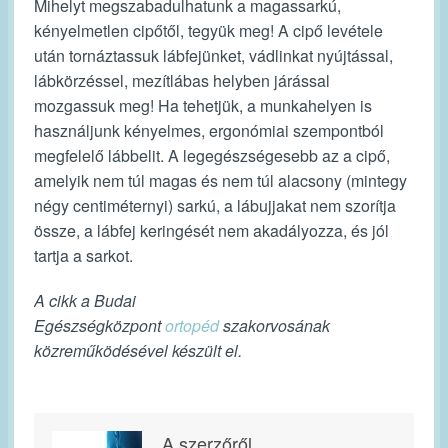
Mihelyt megszabadulhatunk a magassarkú,
kényelmetlen cipőtől, tegyük meg! A cipő levétele
után tornáztassuk lábfejünket, vádlinkat nyújtással,
lábkörzéssel, mezítlábas helyben járással
mozgassuk meg! Ha tehetjük, a munkahelyen is
használjunk kényelmes, ergonómiai szempontból
megfelelő lábbelit. A legegészségesebb az a cipő,
amelyik nem túl magas és nem túl alacsony (mintegy
négy centiméternyi) sarkú, a lábujjakat nem szorítja
össze, a lábfej keringését nem akadályozza, és jól
tartja a sarkot.
A cikk a Budai
Egészségközpont
ortopéd
szakorvosának
közreműködésével készült el.
A szerzőről