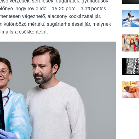
ső vérzések, sérülések, daganatok, gyulladások
lőnye, hogy rövid idő – 15-20 perc – alatt pontos
mmentesen végezhető, alacsony kockázattal jár.
en különböző mértékű sugárterheléssel jár, melynek
imálisra csökkentetni.