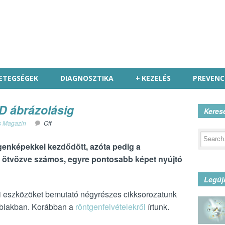
ETEGSÉGEK
DIAGNOSZTIKA
+
KEZELÉS
PREVENC
3D ábrázolásig
Keres
s Magazin
Off
genképekkel kezdődött, azóta pedig a
l ötvözve számos, egyre pontosabb képet nyújtó
Legúj
i eszközöket bemutató négyrészes cikksorozatunk
ábbiakban. Korábban a
röntgenfelvételekről
írtunk.