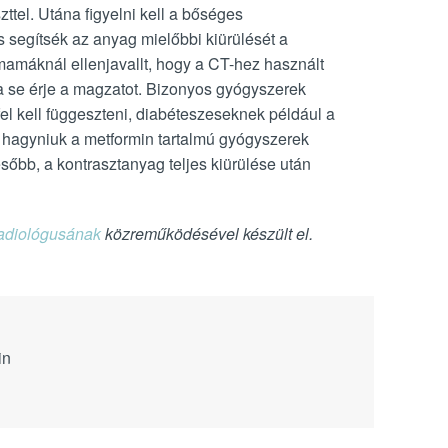
zttel. Utána figyelni kell a bőséges
s segítsék az anyag mielőbbi kiürülését a
mamáknál ellenjavallt, hogy a CT-hez használt
a se érje a magzatot. Bizonyos gyógyszerek
fel kell függeszteni, diabéteszeseknek például a
ll hagyniuk a metformin tartalmú gyógyszerek
sőbb, a kontrasztanyag teljes kiürülése után
adiológusának
közreműködésével készült el.
in