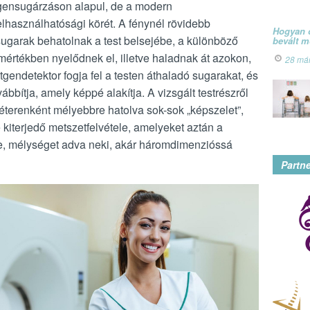
tgensugárzáson alapul, de a modern
felhasználhatósági körét. A fénynél rövidebb
Hogyan ó
sugarak behatolnak a test belsejébe, a különböző
bevált 
rtékben nyelődnek el, illetve haladnak át azokon,
28 má
tgendetektor fogja fel a testen áthaladó sugarakat, és
ábbítja, amely képpé alakítja. A vizsgált testrészről
terenként mélyebbre hatolva sok-sok „képszelet”,
e kiterjedő metszetfelvétele, amelyeket aztán a
sze, mélységet adva neki, akár háromdimenzióssá
Partn