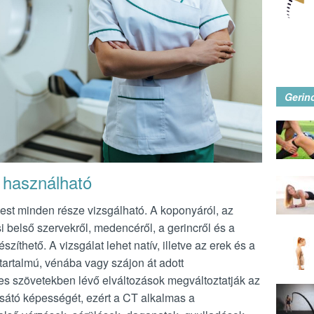
Gerin
 használható
 test minden része vizsgálható. A koponyáról, az
si belső szervekről, medencéről, a gerincről és a
szíthető. A vizsgálat lehet natív, illetve az erek és a
dtartalmú, vénába vagy szájon át adott
yes szövetekben lévő elváltozások megváltoztatják az
csátó képességét, ezért a CT alkalmas a