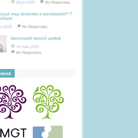
08 júl 2025
No Responses.
vjuk meg térdünket a sérülésektől? 7
módszer
rc 2025
No Responses.
Gerincvédő tanulói székek
14 márc 2025
No Responses.
ereink