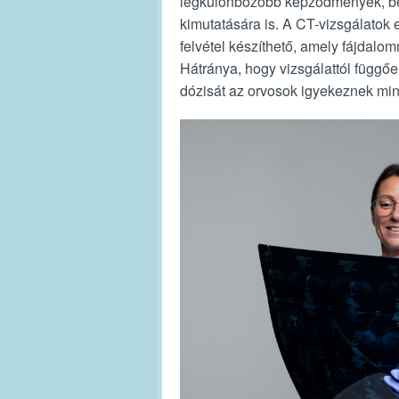
legkülönbözőbb képződmények, bel
kimutatására is. A CT-vizsgálatok e
felvétel készíthető, amely fájdalo
Hátránya, hogy vizsgálattól függő
dózisát az orvosok igyekeznek min