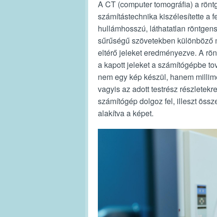
A CT (computer tomográfia) a rön
számítástechnika kiszélesítette a 
hullámhosszú, láthatatlan röntgen
sűrűségű szövetekben különböző mé
eltérő jeleket eredményezve. A rön
a kapott jeleket a számítógépbe tov
nem egy kép készül, hanem millimé
vagyis az adott testrész részletekr
számítógép dolgoz fel, illeszt ös
alakítva a képet.