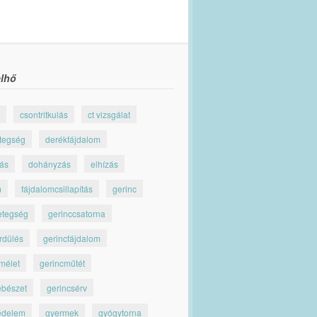
lhő
csontritkulás
ct vizsgálat
tegség
derékfájdalom
jás
dohányzás
elhízás
m
fájdalomcsillapítás
gerinc
etegség
gerinccsatorna
rdülés
gerincfájdalom
mélet
gerincműtét
ebészet
gerincsérv
édelem
gyermek
gyógytorna