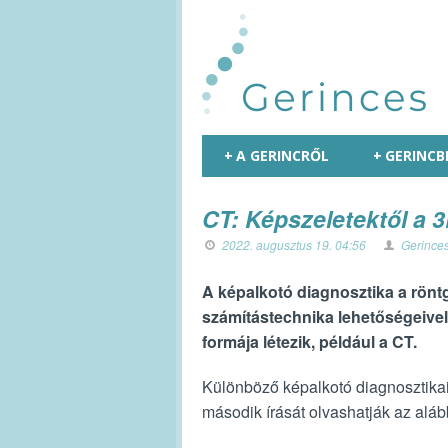
+
A GERINCRŐL
+
GERINCB
CT: Képszeletektől a 
2022. augusztus 19. 04:56
Gerince
A képalkotó diagnosztika a rönt
számítástechnika lehetőségeive
formája létezik, például a CT.
Különböző képalkotó diagnosztika
második írását olvashatják az al