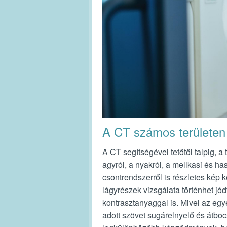
A CT számos területen
A CT segítségével tetőtől talpig, a
agyról, a nyakról, a mellkasi és ha
csontrendszerről is részletes kép ké
lágyrészek vizsgálata történhet jó
kontrasztanyaggal is. Mivel az eg
adott szövet sugárelnyelő és átbo