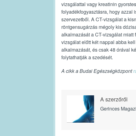
vizsgálattal vagy kreatinin gyorstes
folyadékfogyasztásra, hogy azzal i
szervezetből. A CT-vizsgálat a kis
röntgensugárzás mégoly kis dózis
alkalmazását a CT-vizsgálat miatt 
vizsgálat előtt két nappal abba ke
alkalmazását, és csak 48 órával ké
folytathatják a szedését.
A cikk a Budai Egészségközpont
r
A szerzőről
Gerinces Magaz