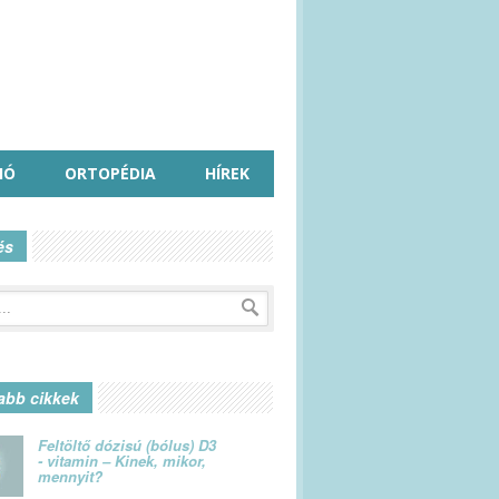
IÓ
ORTOPÉDIA
HÍREK
és
abb cikkek
Feltöltő dózisú (bólus) D3
- vitamin – Kinek, mikor,
mennyit?