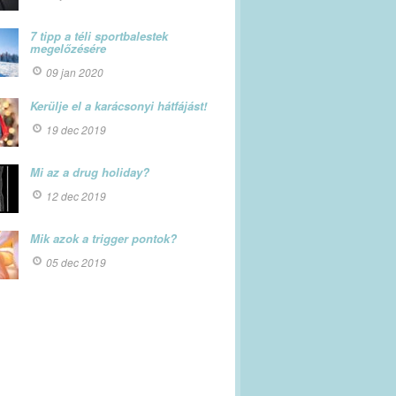
7 tipp a téli sportbalestek
megelőzésére
09 jan 2020
Kerülje el a karácsonyi hátfájást!
19 dec 2019
Mi az a drug holiday?
12 dec 2019
Mik azok a trigger pontok?
05 dec 2019