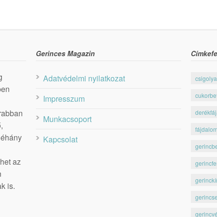
Gerinces Magazin
Címkefe
g
Adatvédelmi nyilatkozat
csigolya
ben
cukorbe
Impresszum
krabban
derékfá
Munkacsoport
,
fájdalo
 néhány
Kapcsolat
gerincb
het az
gerincfe
n
gerinckí
k is.
gerincs
gerincv