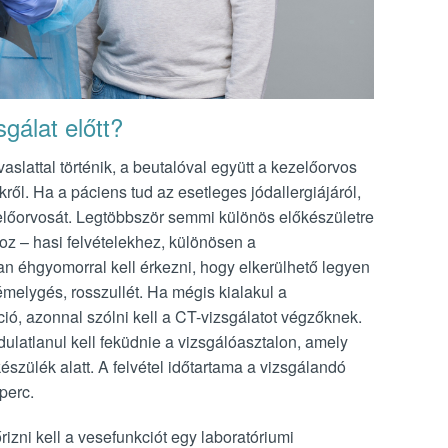
sgálat előtt?
slattal történik, a beutalóval együtt a kezelőorvos
kről. Ha a páciens tud az esetleges jódallergiájáról,
ezelőorvosát. Legtöbbször semmi különös előkészületre
oz – hasi felvételekhez, különösen a
 éhgyomorral kell érkezni, hogy elkerülhető legyen
émelygés, rosszullét. Ha mégis kialakul a
ció, azonnal szólni kell a CT-vizsgálatot végzőknek.
dulatlanul kell feküdnie a vizsgálóasztalon, amely
zülék alatt. A felvétel időtartama a vizsgálandó
perc.
izni kell a vesefunkciót egy laboratóriumi