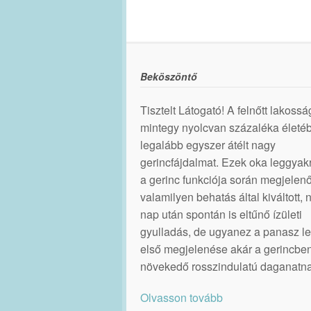
Beköszöntő
Tisztelt Látogató! A felnőtt lakossá
mintegy nyolcvan százaléka életé
legalább egyszer átélt nagy
gerincfájdalmat. Ezek oka leggya
a gerinc funkciója során megjelenő
valamilyen behatás által kiváltott,
nap után spontán is eltűnő ízületi
gyulladás, de ugyanez a panasz le
első megjelenése akár a gerincbe
növekedő rosszindulatú daganatna
Olvasson tovább