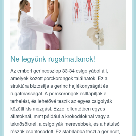
Ne legyünk rugalmatlanok!
Az emberi gerincoszlop 33-34 csigolyából áll,
amelyek között porckorongok találhatók. Ez a
struktúra biztosítja a gerinc hajlékonyságát és
rugalmasságát. A porckorongok csillapítják a
terhelést, és lehetővé teszik az egyes csigolyák
közötti kis mozgást. Ezzel ellentétben egyes
állatoknál, mint például a krokodiloknál vagy a
teknősöknél, a csigolyák merevebbek, és a hátulsó
részük csontosodott. Ez stabilabbá teszi a gerincet,