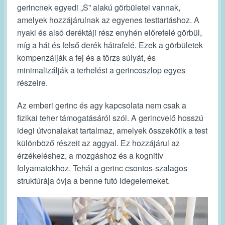
gerincnek egyedi „S” alakú görbületei vannak,
amelyek hozzájárulnak az egyenes testtartáshoz. A
nyaki és alsó deréktáji rész enyhén előrefelé görbül,
míg a hát és felső derék hátrafelé. Ezek a görbületek
kompenzálják a fej és a törzs súlyát, és
minimalizálják a terhelést a gerincoszlop egyes
részeire.
Az emberi gerinc és agy kapcsolata nem csak a
fizikai teher támogatásáról szól. A gerincvelő hosszú
idegi útvonalakat tartalmaz, amelyek összekötik a test
különböző részeit az aggyal. Ez hozzájárul az
érzékeléshez, a mozgáshoz és a kognitív
folyamatokhoz. Tehát a gerinc csontos-szalagos
struktúrája óvja a benne futó idegelemeket.