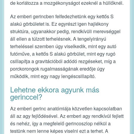
de korlátozza a mozgékonyságot ezeknél a hüllőknél.
Az emberi gerincben felfedezhetünk egy kettős S
alakú görbületet is. Ez egyrészt igen hajlékony
struktúra, ugyanakkor pedig, rendkívüli merevséggel
áll ellen a túlzott terhelésnek. A tengelyirányú
terheléssel szemben úgy viselkedik, mint egy autó
futóműve, a kettős S alakú görbület, mint egy rugó
csillapítja a gravitációból adódó rezgéseket, míg a
porckorongok rugalmasságának eredője úgy
működik, mint egy nagy lengéscsillapító.
Lehetne ekkora agyunk más
gerinccel?
Az emberi gerinc anatómiája közvetlen kapcsolatban
áll az agy fejlődésével. Az emberi agy rendkívül fejlett
és nehéz, így a megfelelő gerincoszlop nélkül a
testünk nem lenne képes viselni ezt a terhet. A