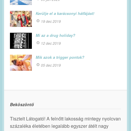
Kerülje el a karácsonyi hátfájást!
19 dec 2019
Mi az a drug holiday?
12 dec 2019
Mik azok a trigger pontok?
05 dec 2019
Beköszöntő
Tisztelt Látogató! A felnőtt lakosság mintegy nyolcvan
százaléka életében legalább egyszer átélt nagy