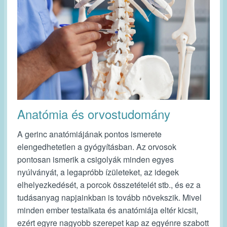
Anatómia és orvostudomány
A gerinc anatómiájának pontos ismerete
elengedhetetlen a gyógyításban. Az orvosok
pontosan ismerik a csigolyák minden egyes
nyúlványát, a legapróbb ízületeket, az idegek
elhelyezkedését, a porcok összetételét stb., és ez a
tudásanyag napjainkban is tovább növekszik. Mivel
minden ember testalkata és anatómiája eltér kicsit,
ezért egyre nagyobb szerepet kap az egyénre szabott