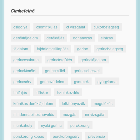
Címkefelhő
csigolya
csontritkulás
ct vizsgálat
cukorbetegség
derékfájdalom
derékfájás
dohányzás
elhízás
fájdalom
fájdalomcsillapítás
gerinc
gerincbetegség
gerinccsatorna
gerincferdülés
gerincfájdalom
gerinckímélet
gerincműtét
gerincsebészet
gerincsérv
gerincvédelem
gyermek
gyógytorna
hátfájás
időskor
iskolakezdés
krónikus derékfájdalom
lelki tényezők
megelőzés
mindennapi testnevelés
mozgás
mr vizsgálat
munkahely
nyaki gerinc
porckorong
porckorong kopás
porckorongsérv
prevenció