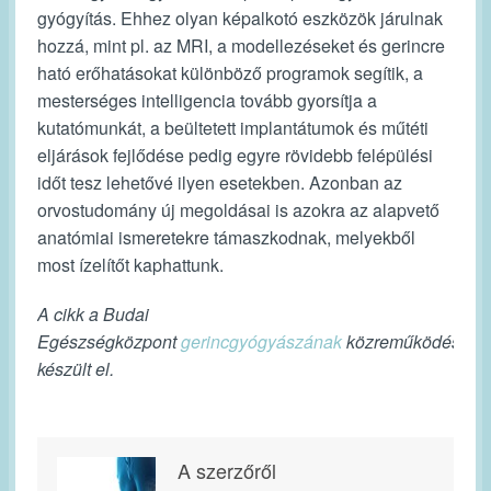
gyógyítás. Ehhez olyan képalkotó eszközök járulnak
hozzá, mint pl. az MRI, a modellezéseket és gerincre
ható erőhatásokat különböző programok segítik, a
mesterséges intelligencia tovább gyorsítja a
kutatómunkát, a beültetett implantátumok és műtéti
eljárások fejlődése pedig egyre rövidebb felépülési
időt tesz lehetővé ilyen esetekben. Azonban az
orvostudomány új megoldásai is azokra az alapvető
anatómiai ismeretekre támaszkodnak, melyekből
most ízelítőt kaphattunk.
A cikk a Budai
Egészségközpont
gerincgyógyászának
közreműködéséve
készült el.
A szerzőről