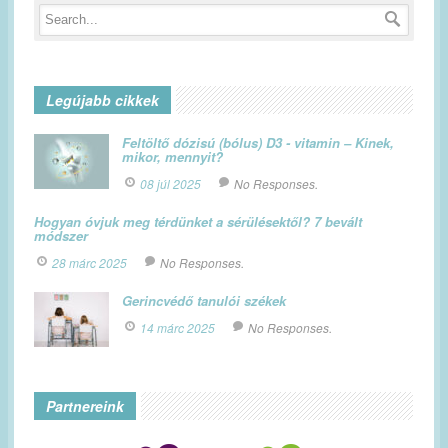
Legújabb cikkek
Feltöltő dózisú (bólus) D3 - vitamin – Kinek,
mikor, mennyit?
08 júl 2025
No Responses.
Hogyan óvjuk meg térdünket a sérülésektől? 7 bevált
módszer
28 márc 2025
No Responses.
Gerincvédő tanulói székek
14 márc 2025
No Responses.
Partnereink