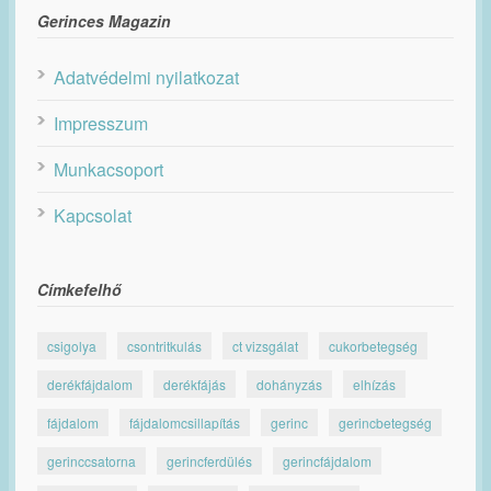
Gerinces Magazin
Adatvédelmi nyilatkozat
Impresszum
Munkacsoport
Kapcsolat
Címkefelhő
csigolya
csontritkulás
ct vizsgálat
cukorbetegség
derékfájdalom
derékfájás
dohányzás
elhízás
fájdalom
fájdalomcsillapítás
gerinc
gerincbetegség
gerinccsatorna
gerincferdülés
gerincfájdalom