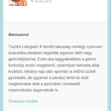
05 dec 2019
Beköszöntő
Tisztelt Látogató! A felnőtt lakosság mintegy nyolcvan
százaléka életében legalább egyszer átélt nagy
gerincfájdalmat. Ezek oka leggyakrabban a gerinc
funkciója során megjelenő, valamilyen behatás által
kiváltott, néhány nap után spontán is eltűnő ízületi
gyulladás, de ugyanez a panasz lehet az első
megjelenése akár a gerincben növekedő
rosszindulatú daganatnak is.
Olvasson tovább