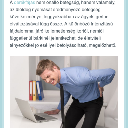
A
derékfájás
nem önálló betegség, hanem valamely,
az ülőideg nyomását eredményező betegség
következménye, leggyakrabban az ágyéki gerinc
elváltozásával függ össze. A különböző intenzitású
fájdalommal járó kellemetlenség kortól, nemtől
függetlenül bárkinél jelentkezhet, de életviteli
tényezőkkel jó eséllyel befolyásolható, megelőzhető.