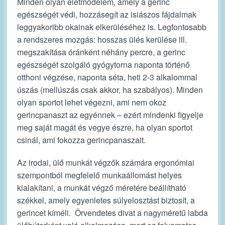
Minden olyan életmódelem, amely a gerinc
egészségét védi, hozzásegít az isiászos fájdalmak
leggyakoribb okainak elkerüléséhez is. Legfontosabb
a rendszeres mozgás: hosszas ülés kerülése ill.
megszakítása óránként néhány percre, a gerinc
egészségét szolgáló gyógytorna naponta történő
otthoni végzése, naponta séta, heti 2-3 alkalommal
úszás (mellúszás csak akkor, ha szabályos). Minden
olyan sportot lehet végezni, ami nem okoz
gerincpanaszt az egyénnek – ezért mindenki figyelje
meg saját magát és vegye észre, ha olyan sportot
csinál, ami fokozza gerincpanaszait.
Az irodai, ülő munkát végzők számára ergonómiai
szempontból megfelelő munkaállomást helyes
kialakítani, a munkát végző méretére beállítható
székkel, amely egyenletes súlyelosztást biztosít, a
gerincet kíméli. Örvendetes divat a nagyméretű labda