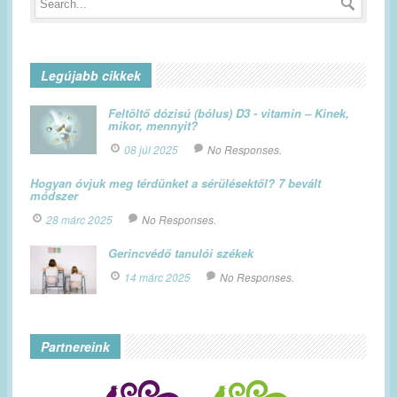
Legújabb cikkek
Feltöltő dózisú (bólus) D3 - vitamin – Kinek,
mikor, mennyit?
08 júl 2025
No Responses.
Hogyan óvjuk meg térdünket a sérülésektől? 7 bevált
módszer
28 márc 2025
No Responses.
Gerincvédő tanulói székek
14 márc 2025
No Responses.
Partnereink