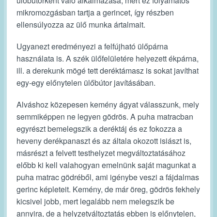
ülőbútorként való alkalmazása, mert ez folyamatos
mikromozgásban tartja a gerincet, így részben
ellensúlyozza az ülő munka ártalmait.
Ugyanezt eredményezi a felfújható ülőpárna
használata is. A szék ülőfelületére helyezett ékpárna,
ill. a derekunk mögé tett deréktámasz is sokat javíthat
egy-egy előnytelen ülőbútor javításában.
Alváshoz közepesen kemény ágyat válasszunk, mely
semmiképpen ne legyen gödrös. A puha matracban
egyrészt bemelegszik a deréktáj és ez fokozza a
heveny derékpanaszt és az általa okozott isiászt is,
másrészt a felvett testhelyzet megváltoztatásához
előbb ki kell valahogyan emelnünk saját magunkat a
puha matrac gödréből, ami igénybe veszi a fájdalmas
gerinc képleteit. Kemény, de már öreg, gödrös fekhely
kicsivel jobb, mert legalább nem melegszik be
annyira, de a helyzetváltoztatás ebben is előnytelen,