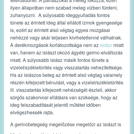
felerősödhet. A panaszokat a meleg fokozza, ezért
ilyen állapotban nem szabad meleg vízben fürdeni,
zuhanyozni. A súlyosabb ideggyulladás fontos
tünete az érintett ideg által ellátott izmok gyengesége
is, ezért az érintett alsó végtag egyes mozgásai
nehézzé vagy akár teljesen kivihetetlenné válhatnak.
A derékmozgások korlátozottsága nem az
isiász
miatt
van, hanem az isiászt okozó ágyéki gerinc-elváltozás
miatt. A súlyosabb isiász másik fontos tünete a
vizelet/székletürítés vagy visszatartás nehezítettsége.
Ha az isiászos beteg az érintett alsó végtag valamely
részén kifejezett bénulást, vagy a vizelet/székletürítés
ill. visszatartás kifejezett nehézségét észleli, akkor
sürgős szakorvosi ellátásra van szüksége, hogy az
ideg felszabadítását jelentő műtétet időben
elvégezhessék rajta.
A gerincbetegség megelőzése megelőzi az isiászt is