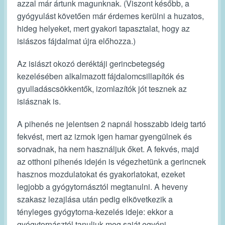
azzal már ártunk magunknak. (Viszont később, a
gyógyulást követően már érdemes kerülni a huzatos,
hideg helyeket, mert gyakori tapasztalat, hogy az
isiászos fájdalmat újra előhozza.)
Az isiászt okozó deréktáji gerincbetegség
kezelésében alkalmazott fájdalomcsillapítók és
gyulladáscsökkentők, izomlazítók jót tesznek az
isiásznak is.
A pihenés ne jelentsen 2 napnál hosszabb ideig tartó
fekvést, mert az izmok igen hamar gyengülnek és
sorvadnak, ha nem használjuk őket. A fekvés, majd
az otthoni pihenés idején is végezhetünk a gerincnek
hasznos mozdulatokat és gyakorlatokat, ezeket
legjobb a gyógytornásztól megtanulni. A heveny
szakasz lezajlása után pedig elkövetkezik a
tényleges gyógytorna-kezelés ideje: ekkor a
gyógytornásztól tanuljuk meg saját egyéni