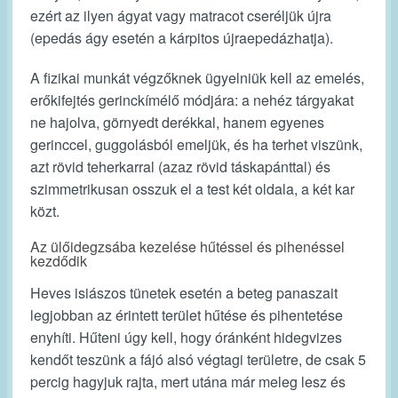
ezért az ilyen ágyat vagy matracot cseréljük újra
(epedás ágy esetén a kárpitos újraepedázhatja).
A fizikai munkát végzőknek ügyelniük kell az emelés,
erőkifejtés gerinckímélő módjára: a nehéz tárgyakat
ne hajolva, görnyedt derékkal, hanem egyenes
gerinccel, guggolásból emeljük, és ha terhet viszünk,
azt rövid teherkarral (azaz rövid táskapánttal) és
szimmetrikusan osszuk el a test két oldala, a két kar
közt.
Az ülőidegzsába kezelése hűtéssel és pihenéssel
kezdődik
Heves isiászos tünetek esetén a beteg panaszait
legjobban az érintett terület hűtése és pihentetése
enyhíti. Hűteni úgy kell, hogy óránként hidegvizes
kendőt teszünk a fájó alsó végtagi területre, de csak 5
percig hagyjuk rajta, mert utána már meleg lesz és