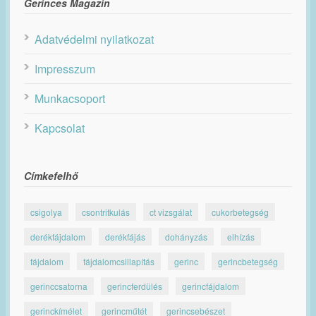
Gerinces Magazin
Adatvédelmi nyilatkozat
Impresszum
Munkacsoport
Kapcsolat
Címkefelhő
csigolya
csontritkulás
ct vizsgálat
cukorbetegség
derékfájdalom
derékfájás
dohányzás
elhízás
fájdalom
fájdalomcsillapítás
gerinc
gerincbetegség
gerinccsatorna
gerincferdülés
gerincfájdalom
gerinckímélet
gerincműtét
gerincsebészet