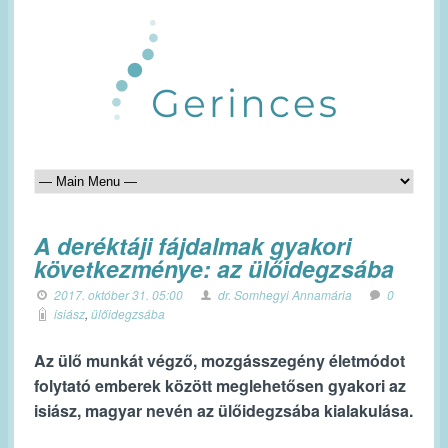
A deréktáji fájdalmak gyakori
következménye: az ülőidegzsába
2017. október 31. 05:00
dr. Somhegyi Annamária
0
isiász
,
ülőidegzsába
Az ülő munkát végző, mozgásszegény életmódot
folytató emberek között meglehetősen gyakori az
isiász, magyar nevén az ülőidegzsába kialakulása.