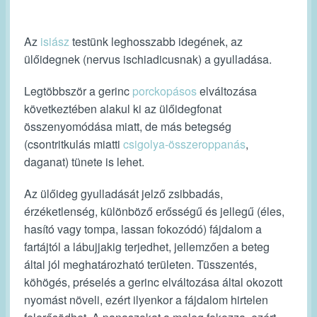
Az
isiász
testünk leghosszabb idegének, az
ülőidegnek (nervus ischiadicusnak) a gyulladása.
Legtöbbször a gerinc
porckopásos
elváltozása
következtében alakul ki az ülőidegfonat
összenyomódása miatt, de más betegség
(csontritkulás miatti
csigolya-összeroppanás
,
daganat) tünete is lehet.
Az ülőideg gyulladását jelző zsibbadás,
érzéketlenség, különböző erősségű és jellegű (éles,
hasító vagy tompa, lassan fokozódó) fájdalom a
fartájtól a lábujjakig terjedhet, jellemzően a beteg
által jól meghatározható területen. Tüsszentés,
köhögés, préselés a gerinc elváltozása által okozott
nyomást növeli, ezért ilyenkor a fájdalom hirtelen