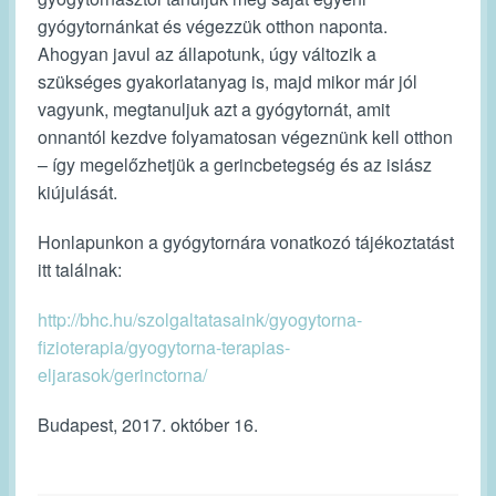
gyógytornánkat és végezzük otthon naponta.
Ahogyan javul az állapotunk, úgy változik a
szükséges gyakorlatanyag is, majd mikor már jól
vagyunk, megtanuljuk azt a gyógytornát, amit
onnantól kezdve folyamatosan végeznünk kell otthon
– így megelőzhetjük a gerincbetegség és az isiász
kiújulását.
Honlapunkon a gyógytornára vonatkozó tájékoztatást
itt találnak:
http://bhc.hu/szolgaltatasaink/gyogytorna-
fizioterapia/gyogytorna-terapias-
eljarasok/gerinctorna/
Budapest, 2017. október 16.