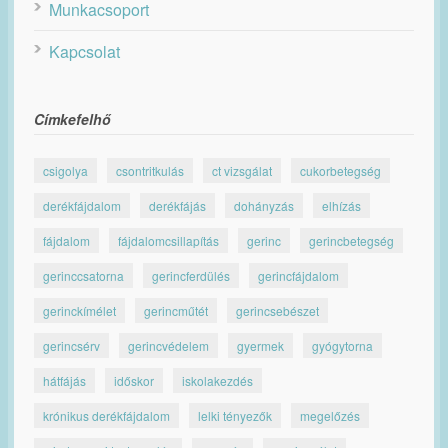
Munkacsoport
Kapcsolat
Címkefelhő
csigolya
csontritkulás
ct vizsgálat
cukorbetegség
derékfájdalom
derékfájás
dohányzás
elhízás
fájdalom
fájdalomcsillapítás
gerinc
gerincbetegség
gerinccsatorna
gerincferdülés
gerincfájdalom
gerinckímélet
gerincműtét
gerincsebészet
gerincsérv
gerincvédelem
gyermek
gyógytorna
hátfájás
időskor
iskolakezdés
krónikus derékfájdalom
lelki tényezők
megelőzés