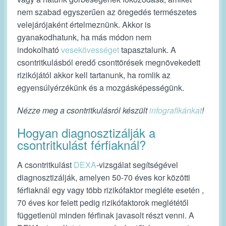
nem szabad egyszerűen az öregedés természetes
velejárójaként értelmeznünk. Akkor is
gyanakodhatunk, ha más módon nem
indokolható
vesekövességet
tapasztalunk. A
csontritkulásból eredő csonttörések megnövekedett
rizikójától akkor kell tartanunk, ha romlik az
egyensúlyérzékünk és a mozgásképességünk.
Nézze meg a csontritkulásról készült
infografikánkat
!
Hogyan diagnosztizálják a
csontritkulást férfiaknál?
A csontritkulást
DEXA
-vizsgálat segítségével
diagnosztizálják, amelyen 50-70 éves kor közötti
férfiaknál egy vagy több rizikófaktor megléte esetén ,
70 éves kor felett pedig rizikófaktorok meglététől
függetlenül minden férfinak javasolt részt venni. A