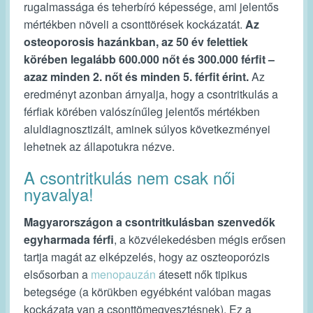
rugalmassága és teherbíró képessége, ami jelentős
mértékben növeli a csonttörések kockázatát.
Az
osteoporosis hazánkban, az 50 év felettiek
körében legalább 600.000 nőt és 300.000 férfit –
azaz minden 2. nőt és minden 5. férfit érint.
Az
eredményt azonban árnyalja, hogy a csontritkulás a
férfiak körében valószínűleg jelentős mértékben
aluldiagnosztizált, aminek súlyos következményei
lehetnek az állapotukra nézve.
A csontritkulás nem csak női
nyavalya!
Magyarországon a csontritkulásban szenvedők
egyharmada férfi
, a közvélekedésben mégis erősen
tartja magát az elképzelés, hogy az oszteoporózis
elsősorban a
menopauzán
átesett nők tipikus
betegsége (a körükben egyébként valóban magas
kockázata van a csonttömegvesztésnek). Ez a