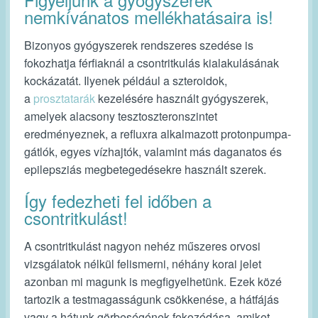
nemkívánatos mellékhatásaira is!
Bizonyos gyógyszerek rendszeres szedése is
fokozhatja férfiaknál a csontritkulás kialakulásának
kockázatát. Ilyenek például a szteroidok,
a
prosztatarák
kezelésére használt gyógyszerek,
amelyek alacsony tesztoszteronszintet
eredményeznek, a refluxra alkalmazott protonpumpa-
gátlók, egyes vízhajtók, valamint más daganatos és
epilepsziás megbetegedésekre használt szerek.
Így fedezheti fel időben a
csontritkulást!
A csontritkulást nagyon nehéz műszeres orvosi
vizsgálatok nélkül felismerni, néhány korai jelet
azonban mi magunk is megfigyelhetünk. Ezek közé
tartozik a testmagasságunk csökkenése, a hátfájás
vagy a hátunk görbeségének fokozódása, amiket