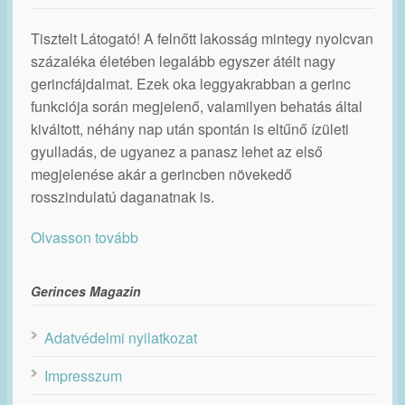
Tisztelt Látogató! A felnőtt lakosság mintegy nyolcvan
százaléka életében legalább egyszer átélt nagy
gerincfájdalmat. Ezek oka leggyakrabban a gerinc
funkciója során megjelenő, valamilyen behatás által
kiváltott, néhány nap után spontán is eltűnő ízületi
gyulladás, de ugyanez a panasz lehet az első
megjelenése akár a gerincben növekedő
rosszindulatú daganatnak is.
Olvasson tovább
Gerinces Magazin
Adatvédelmi nyilatkozat
Impresszum