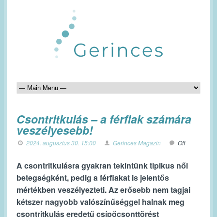
Csontritkulás – a férfiak számára
veszélyesebb!
2024. augusztus 30. 15:00
Gerinces Magazin
Off
A csontritkulásra gyakran tekintünk tipikus női
betegségként, pedig a férfiakat is jelentős
mértékben veszélyezteti. Az erősebb nem tagjai
kétszer nagyobb valószínűséggel halnak meg
csontritkulás eredetű csípőcsonttörést