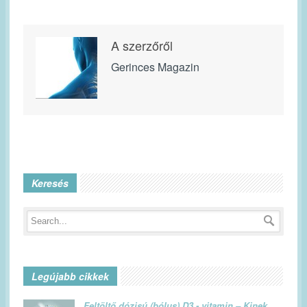
A szerzőről
Gerinces Magazin
Keresés
Legújabb cikkek
Feltöltő dózisú (bólus) D3 - vitamin – Kinek,