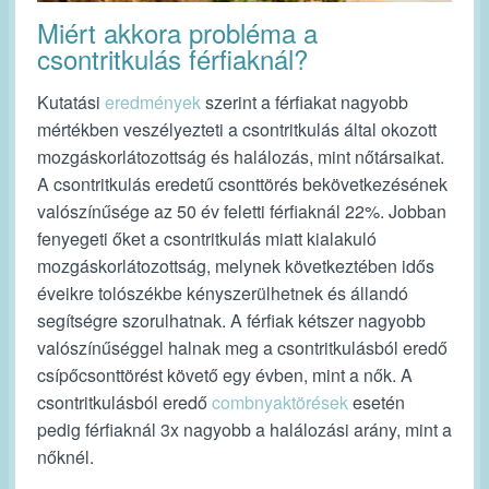
Miért akkora probléma a
csontritkulás férfiaknál?
Kutatási
eredmények
szerint a férfiakat nagyobb
mértékben veszélyezteti a csontritkulás által okozott
mozgáskorlátozottság és halálozás, mint nőtársaikat.
A csontritkulás eredetű csonttörés bekövetkezésének
valószínűsége az 50 év feletti férfiaknál 22%. Jobban
fenyegeti őket a csontritkulás miatt kialakuló
mozgáskorlátozottság, melynek következtében idős
éveikre tolószékbe kényszerülhetnek és állandó
segítségre szorulhatnak. A férfiak kétszer nagyobb
valószínűséggel halnak meg a csontritkulásból eredő
csípőcsonttörést követő egy évben, mint a nők. A
csontritkulásból eredő
combnyaktörések
esetén
pedig férfiaknál 3x nagyobb a halálozási arány, mint a
nőknél.