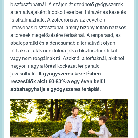
biszfoszfonátnál. A szájon át szedhető gyógyszerek
alternatívájaként indokolt esetben intravénás kezelés
is alkalmazható. A zoledronsav az egyetlen
intravénás biszfoszfonát, amely bizonyítottan hatásos
a törések megelőzésére férfiaknál. A teriparatid, az
abaloparatid és a denosumab alternatívák olyan
férfiaknál, akik nem tolerálják a biszfoszfonátokat,
vagy nem reagálnak rá. Azoknál a férfiaknál, akiknél
nagyon nagy a törési kockázat teriparatid
javasolható.
A gyógyszeres kezelésben
részesülők akár 60-80%-a egy éven belül
abbahagyhatja a gyógyszeres terápiát.