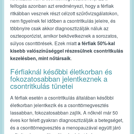
felfogás azonban azt eredményezi, hogy a férfiak
ritkábban vesznek részt célzott szűrővizsgálatokon,
nem figyelnek fel időben a csontritkulás jeleire, és
többnyire csak akkor diagnosztizálják náluk az
oszteoporózist, amikor bekövetkeznek a sorozatos,
súlyos csonttörések. Ezek miatt
a férfiak 50%-kal
kisebb valószínűséggel részesülnek csontritkulás
kezelésben, mint nőtársaik
.
Férfiaknál későbbi életkorban és
fokozatosabban jelentkeznek a
csontritkulás tünetei
A férfiak esetén a csontritkulás általában későbbi
életkorban jelentkezik és a csonttömegvesztés
lassabban, fokozatosabban zajlik. A nőknél már 50
éves kor felett gyakran diagnosztizálják a betegséget,
és a csonttömegvesztés a menopauzával együtt járó