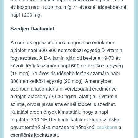
év között napi 1000 mg, míg 71 évesnél idősebbeknél
napi 1200 mg.
Szedjen D-vitamint!
A csontok egészségének megőrzése érdekében
ajánlott napi 600-800 nemzetközi egység D-vitamin
fogyasztása. A D-vitamin ajánlott bevitele 19-70 év
közötti férfiak számára napi 600 nemzetközi egység
(15 mcg), 71 éves és idősebb férfiak számára napi
800 nemzetközi egység (20 mcg). Amennyiben
azonban a laboratóriumi vérvizsgálat eredménye
alapján alacsony (20-30 ng/mL alatti) a D-vitamin
szintje, orvosi javaslatra ennél többet is szedhet.
Kutatási eredmények kimutatták, hogy a napi
legalább 700 NE D-vitamin kalcium-kiegészítőkkel
együtt történő alkalmazása felnőtteknél
csökkenti
a
csonttörés kockázatát.