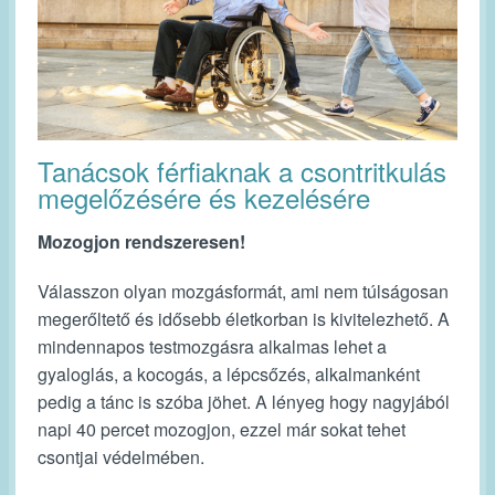
Tanácsok férfiaknak a csontritkulás
megelőzésére és kezelésére
Mozogjon rendszeresen!
Válasszon olyan mozgásformát, ami nem túlságosan
megerőltető és idősebb életkorban is kivitelezhető. A
mindennapos testmozgásra alkalmas lehet a
gyaloglás, a kocogás, a lépcsőzés, alkalmanként
pedig a tánc is szóba jöhet. A lényeg hogy nagyjából
napi 40 percet mozogjon, ezzel már sokat tehet
csontjai védelmében.