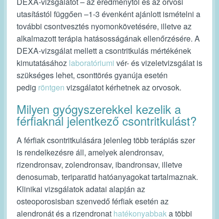
DEXA-vizsgálatot – az eredménytől és az orvosi
utasítástól függően –1-3 évenként ajánlott ismételni a
további csontvesztés nyomonkövetésére, illetve az
alkalmazott terápia hatásosságának ellenőrzésére. A
DEXA-vizsgálat mellett a csontritkulás mértékének
kimutatásához
laboratóriumi
vér- és vizeletvizsgálat is
szükséges lehet, csonttörés gyanúja esetén
pedig
röntgen
vizsgálatot kérhetnek az orvosok.
Milyen gyógyszerekkel kezelik a
férfiaknál jelentkező csontritkulást?
A férfiak csontritkulására jelenleg több terápiás szer
is rendelkezésre áll, amelyek alendronsav,
rizendronsav, zolendronsav, ibandronsav, illetve
denosumab, teriparatid hatóanyagokat tartalmaznak.
Klinikai vizsgálatok adatai alapján az
osteoporosisban szenvedő férfiak esetén az
alendronát és a rizendronat
hatékonyabbak
a többi