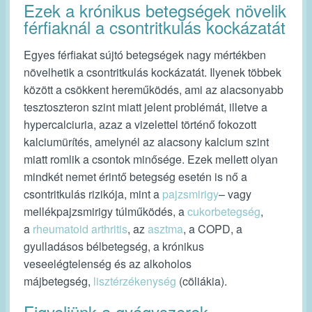
Ezek a krónikus betegségek növelik
férfiaknál a csontritkulás kockázatát
Egyes férfiakat sújtó betegségek nagy mértékben
növelhetik a csontritkulás kockázatát. Ilyenek többek
között a csökkent hereműködés, ami az alacsonyabb
tesztoszteron szint miatt jelent problémát, illetve a
hypercalciuria, azaz a vizelettel történő fokozott
kalciumürítés, amelynél az alacsony kalcium szint
miatt romlik a csontok minősége. Ezek mellett olyan
mindkét nemet érintő betegség esetén is nő a
csontritkulás rizikója, mint a
pajzsmirigy
– vagy
mellékpajzsmirigy túlműködés, a
cukorbetegség
,
a
rheumatoid arthritis
, az
asztma
, a COPD, a
gyulladásos bélbetegség, a krónikus
veseelégtelenség és az alkoholos
májbetegség,
lisztérzékenység
(cöliákia).
Figyeljünk a gyógyszerek