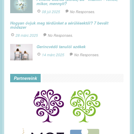
mikor, mennyit?
08 júl 2025
No Responses.
Hogyan óvjuk meg térdünket a sérülésektől? 7 bevált
módszer
28 márc 2025
No Responses.
Gerincvédő tanulói székek
14 márc 2025
No Responses.
Partnereink