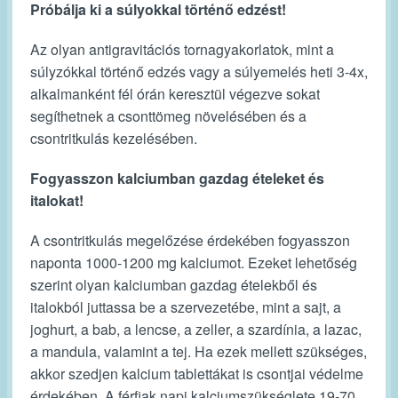
Próbálja ki a súlyokkal történő edzést!
Az olyan antigravitációs tornagyakorlatok, mint a
súlyzókkal történő edzés vagy a súlyemelés heti 3-4x,
alkalmanként fél órán keresztül végezve sokat
segíthetnek a csonttömeg növelésében és a
csontritkulás kezelésében.
Fogyasszon kalciumban gazdag ételeket és
italokat!
A csontritkulás megelőzése érdekében fogyasszon
naponta 1000-1200 mg kalciumot. Ezeket lehetőség
szerint olyan kalciumban gazdag ételekből és
italokból juttassa be a szervezetébe, mint a sajt, a
joghurt, a bab, a lencse, a zeller, a szardínia, a lazac,
a mandula, valamint a tej. Ha ezek mellett szükséges,
akkor szedjen kalcium tablettákat is csontjai védelme
érdekében. A férfiak napi kalciumszükséglete 19-70