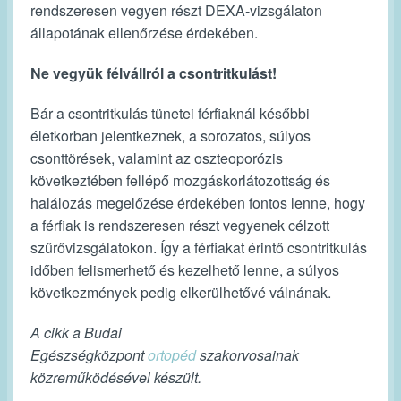
rendszeresen vegyen részt DEXA-vizsgálaton
állapotának ellenőrzése érdekében.
Ne vegyük félvállról a csontritkulást!
Bár a csontritkulás tünetei férfiaknál későbbi
életkorban jelentkeznek, a sorozatos, súlyos
csonttörések, valamint az oszteoporózis
következtében fellépő mozgáskorlátozottság és
halálozás megelőzése érdekében fontos lenne, hogy
a férfiak is rendszeresen részt vegyenek célzott
szűrővizsgálatokon. Így a férfiakat érintő csontritkulás
időben felismerhető és kezelhető lenne, a súlyos
következmények pedig elkerülhetővé válnának.
A cikk a Budai
Egészségközpont
ortopéd
szakorvosainak
közreműködésével készült.