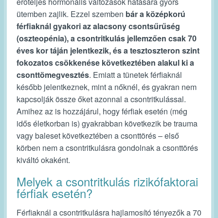
erőteljes hormonális változások hatására gyors
ütemben zajlik. Ezzel szemben
bár a középkorú
férfiaknál gyakori az alacsony csontsűrűség
(oszteopénia), a csontritkulás jellemzően csak 70
éves kor táján jelentkezik, és a tesztoszteron szint
fokozatos csökkenése következtében alakul ki a
csonttömegvesztés
. Emiatt a tünetek férfiaknál
később jelentkeznek, mint a nőknél, és gyakran nem
kapcsolják össze őket azonnal a csontritkulással.
Amihez az is hozzájárul, hogy férfiak esetén (még
idős életkorban is) gyakrabban következik be trauma
vagy baleset következtében a csonttörés – első
körben nem a csontritkulásra gondolnak a csonttörés
kiváltó okaként.
Melyek a csontritkulás rizikófaktorai
férfiak esetén?
Férfiaknál a csontritkulásra hajlamosító tényezők a 70