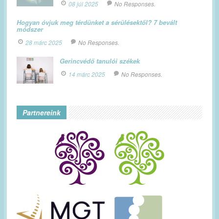
08 júl 2025
No Responses.
Hogyan óvjuk meg térdünket a sérülésektől? 7 bevált
módszer
28 márc 2025
No Responses.
Gerincvédő tanulói székek
14 márc 2025
No Responses.
Partnereink