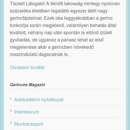
Tisztelt Látogató! A felnőtt lakosság mintegy nyolcvan
százaléka életében legalább egyszer átélt nagy
gerincfájdalmat. Ezek oka leggyakrabban a gerinc
funkciója során megjelenő, valamilyen behatás által
kiváltott, néhány nap után spontán is eltűnő ízületi
gyulladás, de ugyanez a panasz lehet az első
megjelenése akár a gerincben növekedő
rosszindulatú daganatnak is.
Olvasson tovább
Gerinces Magazin
Adatvédelmi nyilatkozat
Impresszum
Munkacsoport