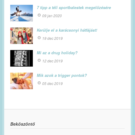
7 tipp a téli sportbalestek megelőzésére
09 jan 2020
Kerülje el a karácsonyi hátfájást!
19 dec 2019
Mi az a drug holiday?
12 dec 2019
Mik azok a trigger pontok?
05 dec 2019
Beköszöntő