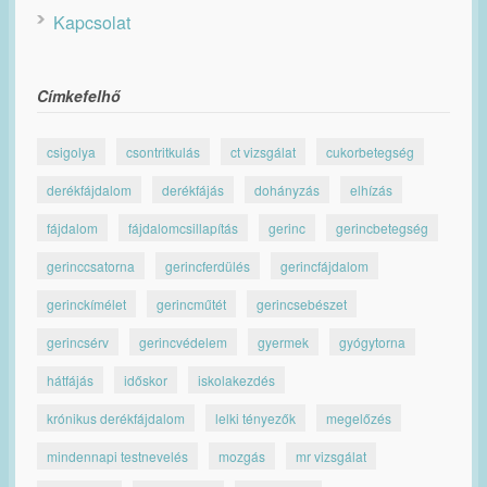
Kapcsolat
Címkefelhő
csigolya
csontritkulás
ct vizsgálat
cukorbetegség
derékfájdalom
derékfájás
dohányzás
elhízás
fájdalom
fájdalomcsillapítás
gerinc
gerincbetegség
gerinccsatorna
gerincferdülés
gerincfájdalom
gerinckímélet
gerincműtét
gerincsebészet
gerincsérv
gerincvédelem
gyermek
gyógytorna
hátfájás
időskor
iskolakezdés
krónikus derékfájdalom
lelki tényezők
megelőzés
mindennapi testnevelés
mozgás
mr vizsgálat