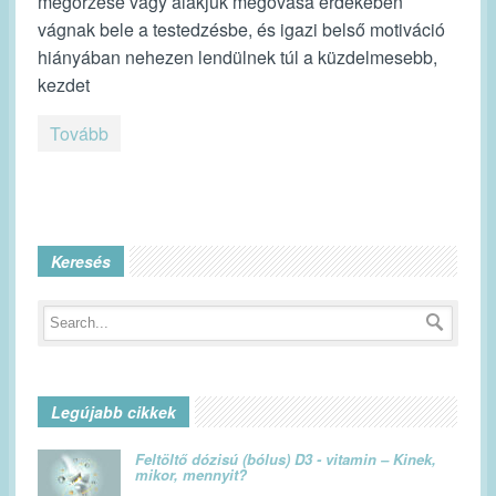
megőrzése vagy alakjuk megóvása érdekében
vágnak bele a testedzésbe, és igazi belső motiváció
hiányában nehezen lendülnek túl a küzdelmesebb,
kezdet
Tovább
Keresés
Legújabb cikkek
Feltöltő dózisú (bólus) D3 - vitamin – Kinek,
mikor, mennyit?