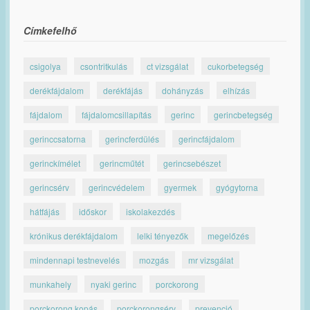
Címkefelhő
csigolya
csontritkulás
ct vizsgálat
cukorbetegség
derékfájdalom
derékfájás
dohányzás
elhízás
fájdalom
fájdalomcsillapítás
gerinc
gerincbetegség
gerinccsatorna
gerincferdülés
gerincfájdalom
gerinckímélet
gerincműtét
gerincsebészet
gerincsérv
gerincvédelem
gyermek
gyógytorna
hátfájás
időskor
iskolakezdés
krónikus derékfájdalom
lelki tényezők
megelőzés
mindennapi testnevelés
mozgás
mr vizsgálat
munkahely
nyaki gerinc
porckorong
porckorong kopás
porckorongsérv
prevenció