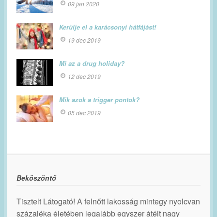
09 jan 2020
Kerülje el a karácsonyi hátfájást!
19 dec 2019
Mi az a drug holiday?
12 dec 2019
Mik azok a trigger pontok?
05 dec 2019
Beköszöntő
Tisztelt Látogató! A felnőtt lakosság mintegy nyolcvan
százaléka életében legalább egyszer átélt nagy