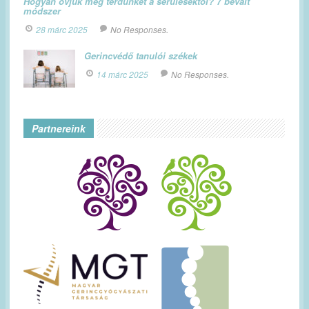
Hogyan óvjuk meg térdünket a sérülésektől? 7 bevált
módszer
28 márc 2025
No Responses.
Gerincvédő tanulói székek
14 márc 2025
No Responses.
Partnereink