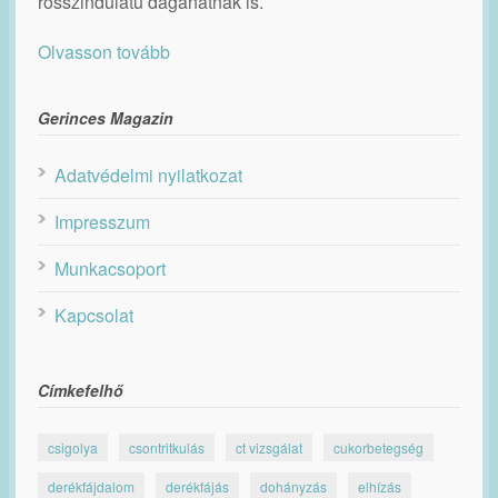
rosszindulatú daganatnak is.
Olvasson tovább
Gerinces Magazin
Adatvédelmi nyilatkozat
Impresszum
Munkacsoport
Kapcsolat
Címkefelhő
csigolya
csontritkulás
ct vizsgálat
cukorbetegség
derékfájdalom
derékfájás
dohányzás
elhízás