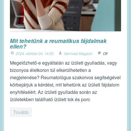
Mit tehetünk a reumatikus fájdalmak
ellen?
2024. október 04. 14:55
Gerinces Magazin
Off
Megelőzhető-e egyáltalán az ízületi gyulladás, vagy
bizonyos életkoron túl elkerülhetetlen a
megjelenése? Reumatológus szakorvos segítségével
körbejárjuk a kérdést, mit tehetünk az ízületi fájdalom
enyhítéséért. Az ízületi gyulladás során az
ízületekben található ízületi tok és porc
Tovább