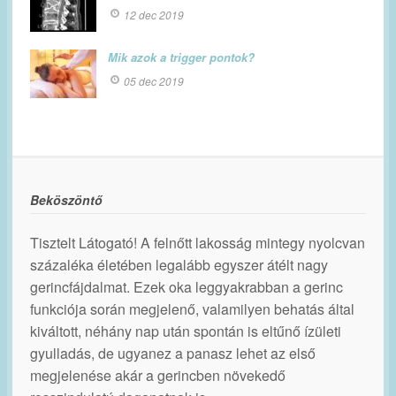
12 dec 2019
Mik azok a trigger pontok?
05 dec 2019
Beköszöntő
Tisztelt Látogató! A felnőtt lakosság mintegy nyolcvan
százaléka életében legalább egyszer átélt nagy
gerincfájdalmat. Ezek oka leggyakrabban a gerinc
funkciója során megjelenő, valamilyen behatás által
kiváltott, néhány nap után spontán is eltűnő ízületi
gyulladás, de ugyanez a panasz lehet az első
megjelenése akár a gerincben növekedő