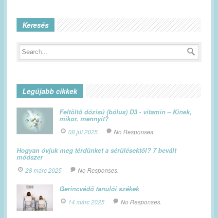
Keresés
Legújabb cikkek
Feltöltő dózisú (bólus) D3 - vitamin – Kinek,
mikor, mennyit?
08 júl 2025
No Responses.
Hogyan óvjuk meg térdünket a sérülésektől? 7 bevált
módszer
28 márc 2025
No Responses.
Gerincvédő tanulói székek
14 márc 2025
No Responses.