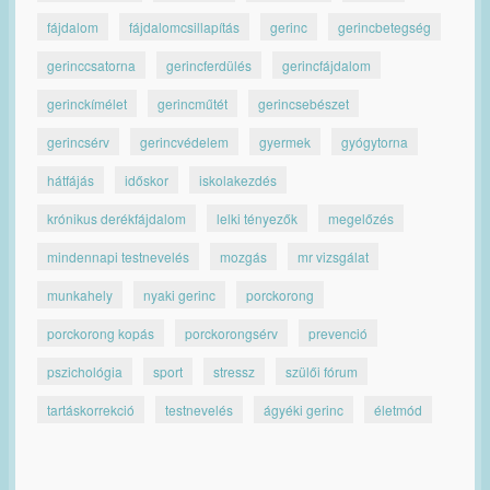
fájdalom
fájdalomcsillapítás
gerinc
gerincbetegség
gerinccsatorna
gerincferdülés
gerincfájdalom
gerinckímélet
gerincműtét
gerincsebészet
gerincsérv
gerincvédelem
gyermek
gyógytorna
hátfájás
időskor
iskolakezdés
krónikus derékfájdalom
lelki tényezők
megelőzés
mindennapi testnevelés
mozgás
mr vizsgálat
munkahely
nyaki gerinc
porckorong
porckorong kopás
porckorongsérv
prevenció
pszichológia
sport
stressz
szülői fórum
tartáskorrekció
testnevelés
ágyéki gerinc
életmód