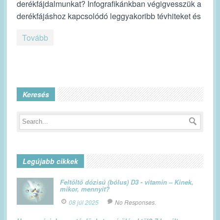
derékfájdalmunkat? Infografikánkban végigvesszük a
derékfájáshoz kapcsolódó leggyakoribb tévhiteket és
Tovább
Keresés
Legújabb cikkek
Feltöltő dózisú (bólus) D3 - vitamin – Kinek,
mikor, mennyit?
08 júl 2025
No Responses.