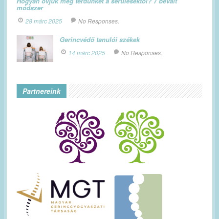
Hogyan óvjuk meg térdünket a sérülésektől? 7 bevált
módszer
28 márc 2025
No Responses.
Gerincvédő tanulói székek
14 márc 2025
No Responses.
Partnereink