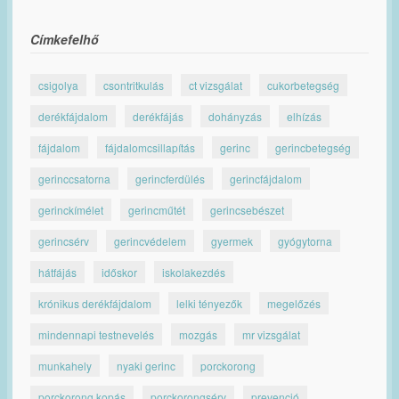
Címkefelhő
csigolya
csontritkulás
ct vizsgálat
cukorbetegség
derékfájdalom
derékfájás
dohányzás
elhízás
fájdalom
fájdalomcsillapítás
gerinc
gerincbetegség
gerinccsatorna
gerincferdülés
gerincfájdalom
gerinckímélet
gerincműtét
gerincsebészet
gerincsérv
gerincvédelem
gyermek
gyógytorna
hátfájás
időskor
iskolakezdés
krónikus derékfájdalom
lelki tényezők
megelőzés
mindennapi testnevelés
mozgás
mr vizsgálat
munkahely
nyaki gerinc
porckorong
porckorong kopás
porckorongsérv
prevenció