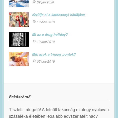
09 jan 2020
Kerülje el a karácsonyi hátfájást!
19 dec 2019
Mi az a drug holiday?
12 dec 2019
Mik azok a trigger pontok?
05 dec 2019
Beköszöntő
Tisztelt Látogató! A felnőtt lakosság mintegy nyolcvan
százaléka életében legalább egyszer átélt nagy