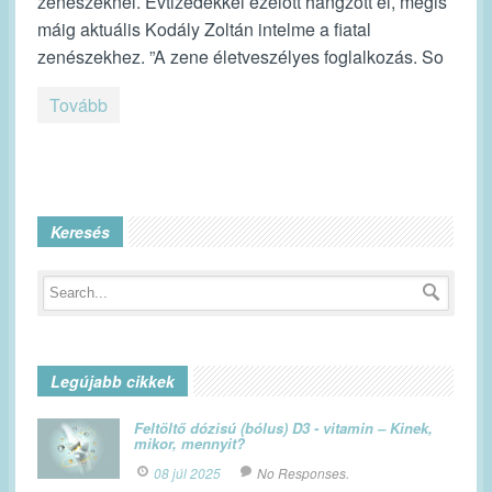
zenészeknél. Évtizedekkel ezelőtt hangzott el, mégis
máig aktuális Kodály Zoltán intelme a fiatal
zenészekhez. ”A zene életveszélyes foglalkozás. So
Tovább
Keresés
Legújabb cikkek
Feltöltő dózisú (bólus) D3 - vitamin – Kinek,
mikor, mennyit?
08 júl 2025
No Responses.