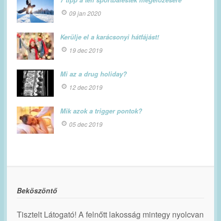
09 jan 2020
Kerülje el a karácsonyi hátfájást!
19 dec 2019
Mi az a drug holiday?
12 dec 2019
Mik azok a trigger pontok?
05 dec 2019
Beköszöntő
Tisztelt Látogató! A felnőtt lakosság mintegy nyolcvan