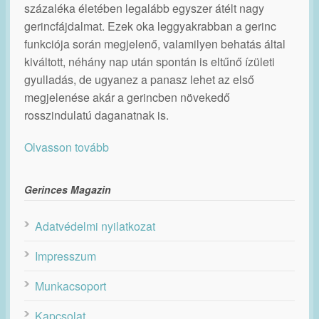
százaléka életében legalább egyszer átélt nagy
gerincfájdalmat. Ezek oka leggyakrabban a gerinc
funkciója során megjelenő, valamilyen behatás által
kiváltott, néhány nap után spontán is eltűnő ízületi
gyulladás, de ugyanez a panasz lehet az első
megjelenése akár a gerincben növekedő
rosszindulatú daganatnak is.
Olvasson tovább
Gerinces Magazin
Adatvédelmi nyilatkozat
Impresszum
Munkacsoport
Kapcsolat