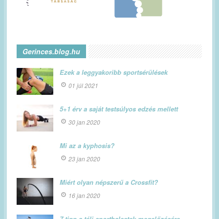
Gerinces.blog.hu
Ezek a leggyakoribb sportsérülések
01 júl 2021
5+1 érv a saját testsúlyos edzés mellett
30 jan 2020
Mi az a kyphosis?
23 jan 2020
Miért olyan népszerű a Crossfit?
16 jan 2020
7 tipp a téli sportbalestek megelőzésére