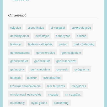
Címkefelhő
csigolya
csontritkulás
ct vizsgálat
cukorbetegség
derékfájdalom
derékfájás
dohányzás
elhízás
fájdalom
fájdalomcsillapítás
gerinc
gerincbetegség
gerinccsatorna
gerincferdülés
gerincfájdalom
gerinckímélet
gerincműtét
gerincsebészet
gerincsérv
gerincvédelem
gyermek
gyógytorna
hátfájás
időskor
iskolakezdés
krónikus derékfájdalom
lelki tényezők
megelőzés
mindennapi testnevelés
mozgás
mr vizsgálat
munkahely
nyaki gerinc
porckorong