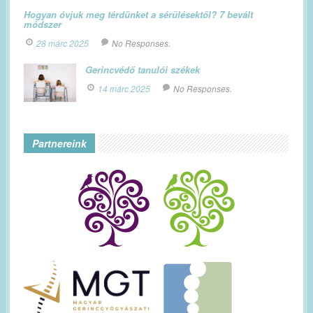
Hogyan óvjuk meg térdünket a sérülésektől? 7 bevált
módszer
28 márc 2025
No Responses.
Gerincvédő tanulói székek
14 márc 2025
No Responses.
Partnereink