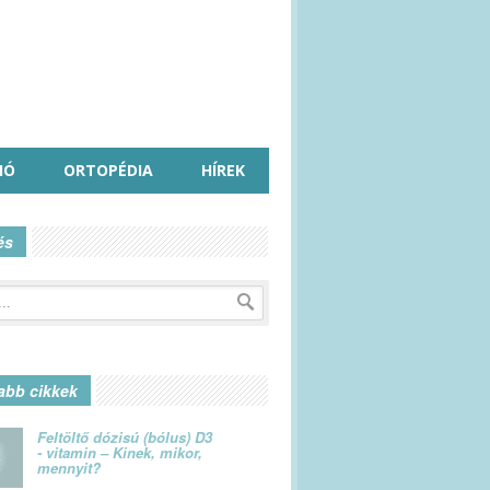
IÓ
ORTOPÉDIA
HÍREK
és
abb cikkek
Feltöltő dózisú (bólus) D3
- vitamin – Kinek, mikor,
mennyit?