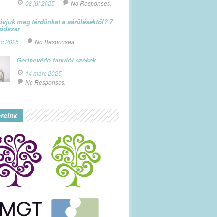
08 júl 2025
No Responses.
vjuk meg térdünket a sérülésektől? 7
módszer
rc 2025
No Responses.
Gerincvédő tanulói székek
14 márc 2025
No Responses.
ereink