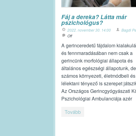
Fáj a dereka? Látta már
pszichológus?
2022. november 30. 14:00
Bagdi Pe
Off
A gerinceredetű fájdalom kialakul
és fennmaradásában nem csak a
gerincünk morfológiai állapota és
általános egészségi állapotunk, de
számos környezeti, életmódbeli és
lélektani tényező is szerepet játszi
Az Országos Gerincgyógyászati K
Pszichológiai Ambulanciája azér
Tovább