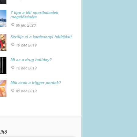
7 tipp a téli sportbalestek
megelőzésére
09 jan 2020
Kerülje el a karácsonyi hátfájást!
19 dec 2019
Mi az a drug holiday?
12 dec 2019
Mik azok a trigger pontok?
05 dec 2019
lhő