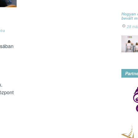
Hogyan ó
bevált 
28 má
tra
ásában
Partn
k.
özpont