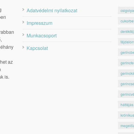
g
Adatvédelmi nyilatkozat
csigolya
ben
cukorbe
Impresszum
krabban
derékfá
Munkacsoport
,
fájdalo
 néhány
Kapcsolat
gerincb
het az
gerincfe
n
gerinckí
k is.
gerincs
gerincv
hátfájás
króniku
megelő