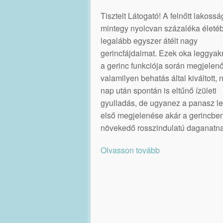
Tisztelt Látogató! A felnőtt lakossá
mintegy nyolcvan százaléka életé
legalább egyszer átélt nagy
gerincfájdalmat. Ezek oka leggya
a gerinc funkciója során megjelenő
valamilyen behatás által kiváltott,
nap után spontán is eltűnő ízületi
gyulladás, de ugyanez a panasz le
első megjelenése akár a gerincbe
növekedő rosszindulatú daganatna
Olvasson tovább