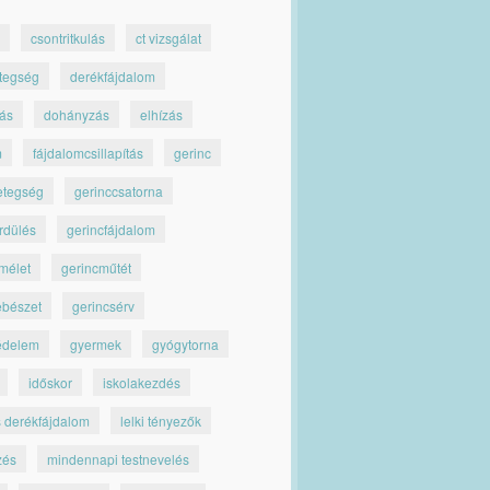
csontritkulás
ct vizsgálat
tegség
derékfájdalom
jás
dohányzás
elhízás
m
fájdalomcsillapítás
gerinc
etegség
gerinccsatorna
rdülés
gerincfájdalom
mélet
gerincműtét
ebészet
gerincsérv
édelem
gyermek
gyógytorna
időskor
iskolakezdés
s derékfájdalom
lelki tényezők
zés
mindennapi testnevelés