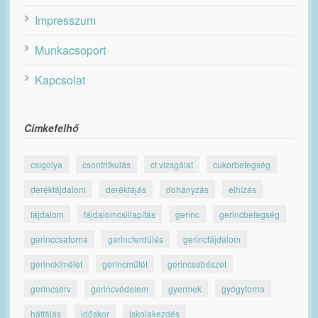
Impresszum
Munkacsoport
Kapcsolat
Címkefelhő
csigolya
csontritkulás
ct vizsgálat
cukorbetegség
derékfájdalom
derékfájás
dohányzás
elhízás
fájdalom
fájdalomcsillapítás
gerinc
gerincbetegség
gerinccsatorna
gerincferdülés
gerincfájdalom
gerinckímélet
gerincműtét
gerincsebészet
gerincsérv
gerincvédelem
gyermek
gyógytorna
hátfájás
időskor
iskolakezdés