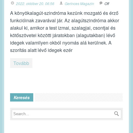
2022. október 20. 06:56
Gerinces Magazin
Off
A könyökalagút-szindróma kezünk mozgató és érző
funkcióinak zavarával jár. Az alagútszindróma akkor
alakul ki, amikor a test izmai, szalagjai, csontjai és
kötőszövetei közötti járatokban (alagutakban) lévő
idegek valamilyen okból nyomás alá kerülnek. A
szorítás alatt lévő idegek ezér
Tovább
Keresés