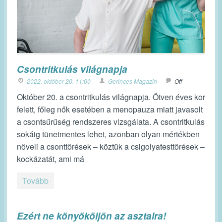
Csontritkulás világnapja
2022. október 20. 11:00
Gerinces Magazin
Off
Október 20. a csontritkulás világnapja. Ötven éves kor
felett, főleg nők esetében a menopauza miatt javasolt
a csontsűrűség rendszeres vizsgálata. A csontritkulás
sokáig tünetmentes lehet, azonban olyan mértékben
növeli a csonttörések – köztük a csigolyatesttörések –
kockázatát, ami má
Tovább
Ezért ne könyököljön az asztalra!