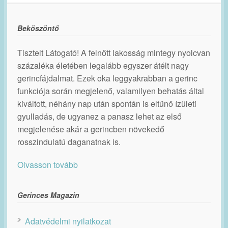
Beköszöntő
Tisztelt Látogató! A felnőtt lakosság mintegy nyolcvan
százaléka életében legalább egyszer átélt nagy
gerincfájdalmat. Ezek oka leggyakrabban a gerinc
funkciója során megjelenő, valamilyen behatás által
kiváltott, néhány nap után spontán is eltűnő ízületi
gyulladás, de ugyanez a panasz lehet az első
megjelenése akár a gerincben növekedő
rosszindulatú daganatnak is.
Olvasson tovább
Gerinces Magazin
Adatvédelmi nyilatkozat