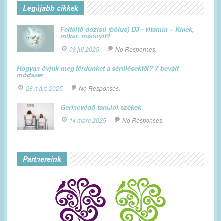
Legújabb cikkek
Feltöltő dózisú (bólus) D3 - vitamin – Kinek,
mikor, mennyit?
08 júl 2025
No Responses.
Hogyan óvjuk meg térdünket a sérülésektől? 7 bevált
módszer
28 márc 2025
No Responses.
Gerincvédő tanulói székek
14 márc 2025
No Responses.
Partnereink