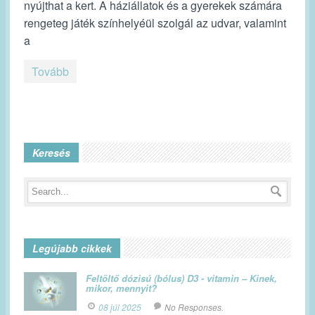
nyújthat a kert. A háziállatok és a gyerekek számára
rengeteg játék színhelyéül szolgál az udvar, valamint
a
Tovább
Keresés
Legújabb cikkek
Feltöltő dózisú (bólus) D3 - vitamin – Kinek,
mikor, mennyit?
08 júl 2025
No Responses.