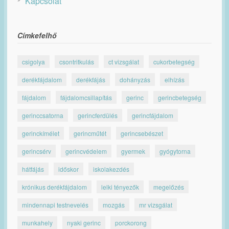
Kapcsolat
Címkefelhő
csigolya
csontritkulás
ct vizsgálat
cukorbetegség
derékfájdalom
derékfájás
dohányzás
elhízás
fájdalom
fájdalomcsillapítás
gerinc
gerincbetegség
gerinccsatorna
gerincferdülés
gerincfájdalom
gerinckímélet
gerincműtét
gerincsebészet
gerincsérv
gerincvédelem
gyermek
gyógytorna
hátfájás
időskor
iskolakezdés
krónikus derékfájdalom
lelki tényezők
megelőzés
mindennapi testnevelés
mozgás
mr vizsgálat
munkahely
nyaki gerinc
porckorong