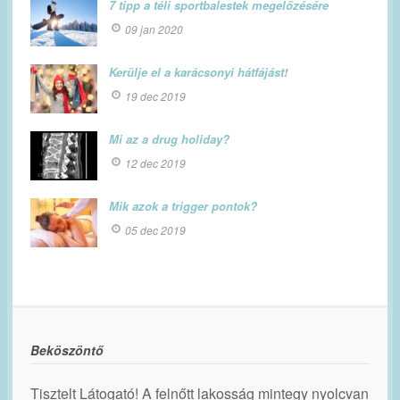
7 tipp a téli sportbalestek megelőzésére
09 jan 2020
Kerülje el a karácsonyi hátfájást!
19 dec 2019
Mi az a drug holiday?
12 dec 2019
Mik azok a trigger pontok?
05 dec 2019
Beköszöntő
Tisztelt Látogató! A felnőtt lakosság mintegy nyolcvan