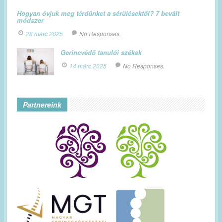
Hogyan óvjuk meg térdünket a sérülésektől? 7 bevált
módszer
28 márc 2025
No Responses.
Gerincvédő tanulói székek
14 márc 2025
No Responses.
Partnereink