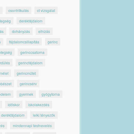
csontritkulás
ct vizsgálat
tegség
derékfájdalom
jás
dohányzás
elhízás
m
fájdalomcsillapítás
gerinc
etegség
gerinccsatorna
rdülés
gerincfájdalom
mélet
gerincműtét
ebészet
gerincsérv
édelem
gyermek
gyógytorna
időskor
iskolakezdés
s derékfájdalom
lelki tényezők
zés
mindennapi testnevelés