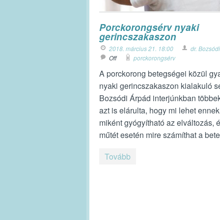
Porckorongsérv nyaki
gerincszakaszon
2018. március 21. 18:00
dr. Bozsód
Off
porckorongsérv
A porckorong betegségei közül gya
nyaki gerincszakaszon kialakuló sé
Bozsódi Árpád interjúnkban többek
azt is elárulta, hogy mi lehet ennek
miként gyógyítható az elváltozás, 
műtét esetén mire számíthat a bete
Tovább