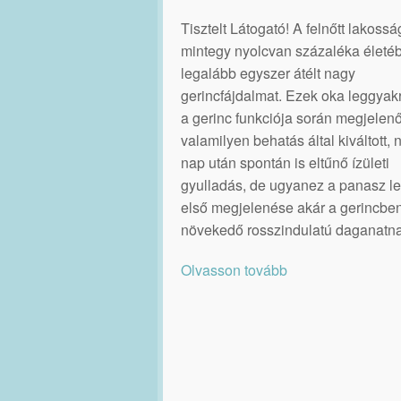
Tisztelt Látogató! A felnőtt lakossá
mintegy nyolcvan százaléka életé
legalább egyszer átélt nagy
gerincfájdalmat. Ezek oka leggya
a gerinc funkciója során megjelenő
valamilyen behatás által kiváltott,
nap után spontán is eltűnő ízületi
gyulladás, de ugyanez a panasz le
első megjelenése akár a gerincbe
növekedő rosszindulatú daganatna
Olvasson tovább