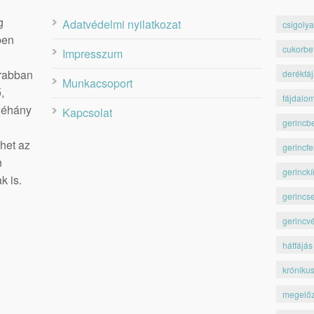
g
Adatvédelmi nyilatkozat
csigolya
ben
cukorbe
Impresszum
krabban
derékfá
Munkacsoport
,
fájdalo
 néhány
Kapcsolat
gerincb
het az
gerincfe
n
gerinckí
k is.
gerincs
gerincv
hátfájás
króniku
megelő