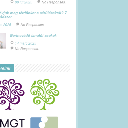
08 júl 2025
No Responses.
vjuk meg térdünket a sérülésektől? 7
módszer
rc 2025
No Responses.
Gerincvédő tanulói székek
14 márc 2025
No Responses.
ereink