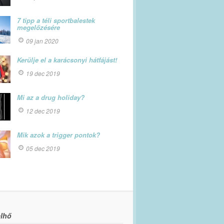
7 tipp a téli sportbalestek
megelőzésére
09 jan 2020
Kerülje el a karácsonyi hátfájást!
19 dec 2019
Mi az a drug holiday?
12 dec 2019
Mik azok a trigger pontok?
05 dec 2019
lhő