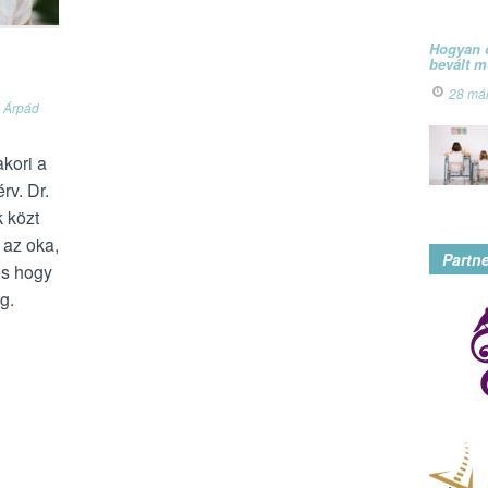
Hogyan ó
bevált 
28 má
i Árpád
kori a
rv. Dr.
 közt
 az oka,
Partn
és hogy
g.