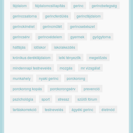
fájdalom
fájdalomcsillapítás
gerinc
gerincbetegség
gerinccsatorna
gerincferdülés
gerincfájdalom
gerinckímélet
gerincműtét
gerincsebészet
gerincsérv
gerincvédelem
gyermek
gyógytorna
hátfájás
időskor
iskolakezdés
krónikus derékfájdalom
lelki tényezők
megelőzés
mindennapi testnevelés
mozgás
mr vizsgálat
munkahely
nyaki gerinc
porckorong
porckorong kopás
porckorongsérv
prevenció
pszichológia
sport
stressz
szülői fórum
tartáskorrekció
testnevelés
ágyéki gerinc
életmód