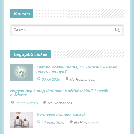
Keresés
Legújabb cikkek
Feltöltő dózisú (bólus) D3 - vitamin – Kinek,
mikor, mennyit?
08 júl 2025
No Responses.
Hogyan óvjuk meg térdünket a sérülésektől? 7 bevált
módszer
28 márc 2025
No Responses.
Gerincvédő tanulói székek
14 márc 2025
No Responses.