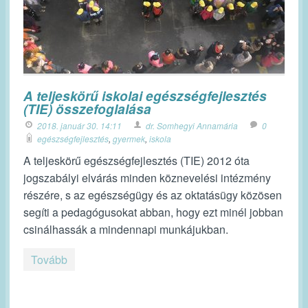
A teljeskörű iskolai egészségfejlesztés
(TIE) összefoglalása
2018. január 30. 14:11
dr. Somhegyi Annamária
0
egészségfejlesztés
,
gyermek
,
iskola
A teljeskörű egészségfejlesztés (TIE) 2012 óta
jogszabályi elvárás minden köznevelési intézmény
részére, s az egészségügy és az oktatásügy közösen
segíti a pedagógusokat abban, hogy ezt minél jobban
csinálhassák a mindennapi munkájukban.
Tovább