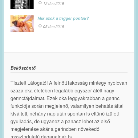
12 dec 2019
Mik azok a trigger pontok?
05 dec 2019
Beköszöntő
Tisztelt Látogató! A felnőtt lakosság mintegy nyolcvan
százaléka életében legalább egyszer átélt nagy
gerincfájdalmat. Ezek oka leggyakrabban a gerinc
funkciója során megjelenő, valamilyen behatás által
kiváltott, néhány nap után spontán is eltűnő ízületi
gyulladás, de ugyanez a panasz lehet az első
megjelenése akár a gerincben növekedő
rosszindulatú daganatnak is.