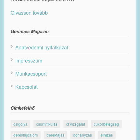
Olvasson tovább
Gerinces Magazin
Adatvédelmi nyilatkozat
Impresszum
Munkacsoport
Kapcsolat
Címkefelhő
csigolya
csontritkulás
ct vizsgálat
cukorbetegség
derékfájdalom
derékfájás
dohányzás
elhízás