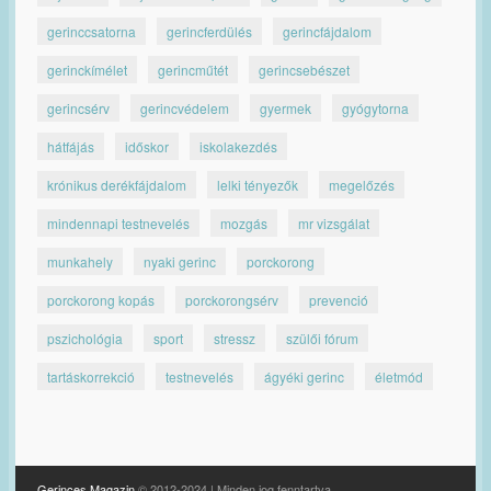
gerinccsatorna
gerincferdülés
gerincfájdalom
gerinckímélet
gerincműtét
gerincsebészet
gerincsérv
gerincvédelem
gyermek
gyógytorna
hátfájás
időskor
iskolakezdés
krónikus derékfájdalom
lelki tényezők
megelőzés
mindennapi testnevelés
mozgás
mr vizsgálat
munkahely
nyaki gerinc
porckorong
porckorong kopás
porckorongsérv
prevenció
pszichológia
sport
stressz
szülői fórum
tartáskorrekció
testnevelés
ágyéki gerinc
életmód
Gerinces Magazin
© 2012-2024 | Minden jog fenntartva.