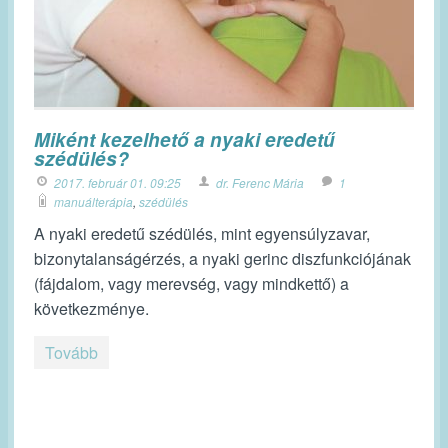
Miként kezelhető a nyaki eredetű
szédülés?
2017. február 01. 09:25
dr. Ferenc Mária
1
manuálterápia
,
szédülés
A nyaki eredetű szédülés, mint egyensúlyzavar,
bizonytalanságérzés, a nyaki gerinc diszfunkciójának
(fájdalom, vagy merevség, vagy mindkettő) a
következménye.
Tovább