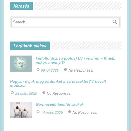
Keresés
Legújabb cikkek
Feltöltő dózisú (bólus) D3 - vitamin – Kinek,
mikor, mennyit?
08 júl 2025
No Responses.
Hogyan óvjuk meg térdünket a sérülésektől? 7 bevált
módszer
28 márc 2025
No Responses.
Gerincvédő tanulói székek
14 márc 2025
No Responses.