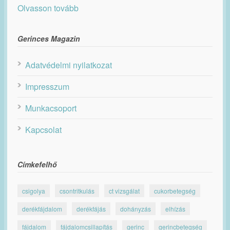
Olvasson tovább
Gerinces Magazin
Adatvédelmi nyilatkozat
Impresszum
Munkacsoport
Kapcsolat
Címkefelhő
csigolya
csontritkulás
ct vizsgálat
cukorbetegség
derékfájdalom
derékfájás
dohányzás
elhízás
fájdalom
fájdalomcsillapítás
gerinc
gerincbetegség