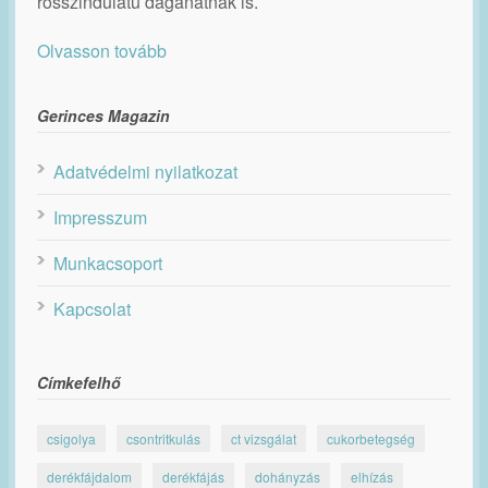
rosszindulatú daganatnak is.
Olvasson tovább
Gerinces Magazin
Adatvédelmi nyilatkozat
Impresszum
Munkacsoport
Kapcsolat
Címkefelhő
csigolya
csontritkulás
ct vizsgálat
cukorbetegség
derékfájdalom
derékfájás
dohányzás
elhízás