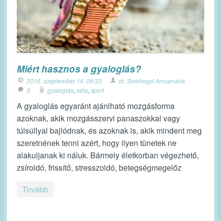
Miért hasznos a gyaloglás?
2016. szeptember 14. 09:33
dr. Somhegyi Annamária
0
gyaloglás
,
séta
,
sport
A gyaloglás egyaránt ajánlható mozgásforma
azoknak, akik mozgásszervi panaszokkal vagy
túlsúllyal bajlódnak, és azoknak is, akik mindent meg
szeretnének tenni azért, hogy ilyen tünetek ne
alakuljanak ki náluk. Bármely életkorban végezhető,
zsíroldó, frissítő, stresszoldó, betegségmegelőz
Tovább