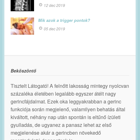
12 dec 2019
Mik azok a trigger pontok?
05 dec 2019
Beköszöntő
Tisztelt Látogató! A felnőtt lakosság mintegy nyolcvan
százaléka életében legalább egyszer átélt nagy
gerincfájdalmat. Ezek oka leggyakrabban a gerinc
funkciója során megjelenő, valamilyen behatás által
kiváltott, néhány nap után spontán is eltűnő ízületi
gyulladás, de ugyanez a panasz lehet az első
megjelenése akár a gerincben növekedő