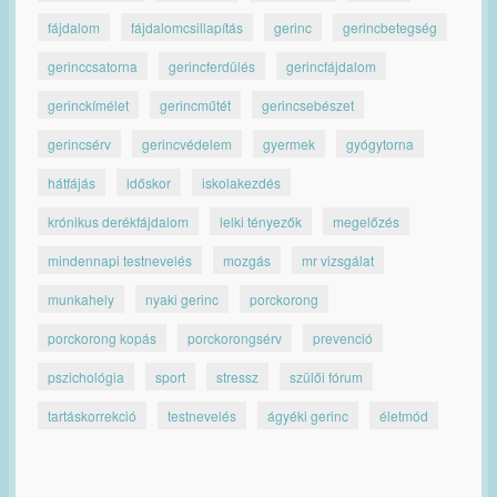
fájdalom
fájdalomcsillapítás
gerinc
gerincbetegség
gerinccsatorna
gerincferdülés
gerincfájdalom
gerinckímélet
gerincműtét
gerincsebészet
gerincsérv
gerincvédelem
gyermek
gyógytorna
hátfájás
időskor
iskolakezdés
krónikus derékfájdalom
lelki tényezők
megelőzés
mindennapi testnevelés
mozgás
mr vizsgálat
munkahely
nyaki gerinc
porckorong
porckorong kopás
porckorongsérv
prevenció
pszichológia
sport
stressz
szülői fórum
tartáskorrekció
testnevelés
ágyéki gerinc
életmód