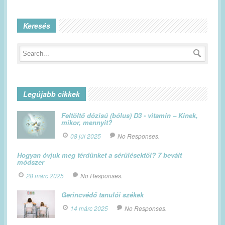
Keresés
Legújabb cikkek
Feltöltő dózisú (bólus) D3 - vitamin – Kinek,
mikor, mennyit?
08 júl 2025
No Responses.
Hogyan óvjuk meg térdünket a sérülésektől? 7 bevált
módszer
28 márc 2025
No Responses.
Gerincvédő tanulói székek
14 márc 2025
No Responses.