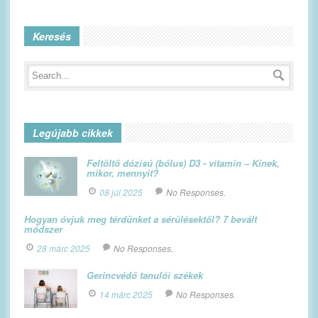
Keresés
Legújabb cikkek
Feltöltő dózisú (bólus) D3 - vitamin – Kinek,
mikor, mennyit?
08 júl 2025
No Responses.
Hogyan óvjuk meg térdünket a sérülésektől? 7 bevált
módszer
28 márc 2025
No Responses.
Gerincvédő tanulói székek
14 márc 2025
No Responses.