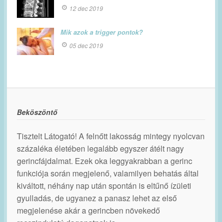
12 dec 2019
Mik azok a trigger pontok?
05 dec 2019
Beköszöntő
Tisztelt Látogató! A felnőtt lakosság mintegy nyolcvan
százaléka életében legalább egyszer átélt nagy
gerincfájdalmat. Ezek oka leggyakrabban a gerinc
funkciója során megjelenő, valamilyen behatás által
kiváltott, néhány nap után spontán is eltűnő ízületi
gyulladás, de ugyanez a panasz lehet az első
megjelenése akár a gerincben növekedő