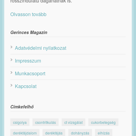
rosszindulatú daganatnak is.
Olvasson tovább
Gerinces Magazin
Adatvédelmi nyilatkozat
Impresszum
Munkacsoport
Kapcsolat
Címkefelhő
csigolya
csontritkulás
ct vizsgálat
cukorbetegség
derékfájdalom
derékfájás
dohányzás
elhízás