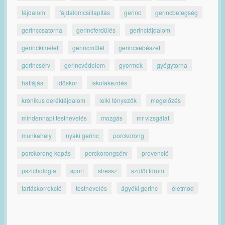
fájdalom
fájdalomcsillapítás
gerinc
gerincbetegség
gerinccsatorna
gerincferdülés
gerincfájdalom
gerinckímélet
gerincműtét
gerincsebészet
gerincsérv
gerincvédelem
gyermek
gyógytorna
hátfájás
időskor
iskolakezdés
krónikus derékfájdalom
lelki tényezők
megelőzés
mindennapi testnevelés
mozgás
mr vizsgálat
munkahely
nyaki gerinc
porckorong
porckorong kopás
porckorongsérv
prevenció
pszichológia
sport
stressz
szülői fórum
tartáskorrekció
testnevelés
ágyéki gerinc
életmód