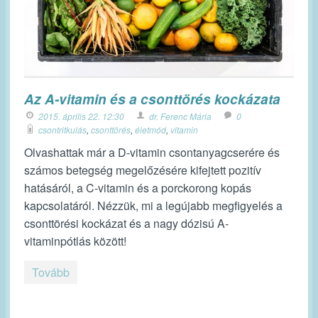
Az A-vitamin és a csonttörés kockázata
2015. április 22. 12:30
dr. Ferenc Mária
0
csontritkulás
,
csonttörés
,
életmód
,
vitamin
Olvashattak már a D-vitamin csontanyagcserére és
számos betegség megelőzésére kifejtett pozitív
hatásáról, a C-vitamin és a porckorong kopás
kapcsolatáról. Nézzük, mi a legújabb megfigyelés a
csonttörési kockázat és a nagy dózisú A-
vitaminpótlás között!
Tovább