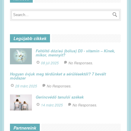
Legújabb cikkek
Feltöltő dózisú (bólus) D3 - vitamin – Kinek,
mikor, mennyit?
08 júl 2025
No Responses.
Hogyan óvjuk meg térdünket a sérülésektől? 7 bevált
módszer
28 márc 2025
No Responses.
Gerincvédő tanulói székek
14 márc 2025
No Responses.
Partnereink