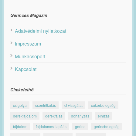
Gerinces Magazin
Adatvédelmi nyilatkozat
Impresszum
Munkacsoport
Kapcsolat
Címkefelhő
csigolya
csontritkulás
ct vizsgálat
cukorbetegség
derékfájdalom
derékfájás
dohányzás
elhízás
fájdalom
fájdalomcsillapítás
gerinc
gerincbetegség