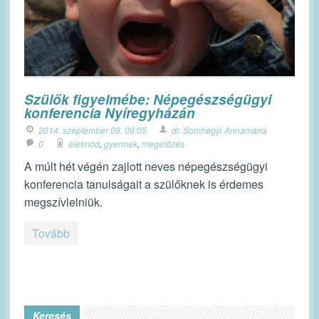
Szülők figyelmébe: Népegészségügyi
konferencia Nyíregyházán
2014. szeptember 08. 09:05
dr. Somhegyi Annamária
0
életmód
,
gyermek
,
megelőzés
A múlt hét végén zajlott neves népegészségügyi
konferencia tanulságait a szülőknek is érdemes
megszívlelniük.
Tovább
Keresés