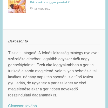
Mik azok a trigger pontok?
05 dec 2019
Beköszöntő
Tisztelt Látogató! A felnőtt lakosság mintegy nyolcvan
százaléka életében legalább egyszer átélt nagy
gerincfájdalmat. Ezek oka leggyakrabban a gerinc
funkciója során megjelenő, valamilyen behatás által
kiváltott, néhány nap után spontán is eltűnő ízületi
gyulladás, de ugyanez a panasz lehet az első
megjelenése akár a gerincben növekedő
rosszindulatú daganatnak is.
Olvasson tovább