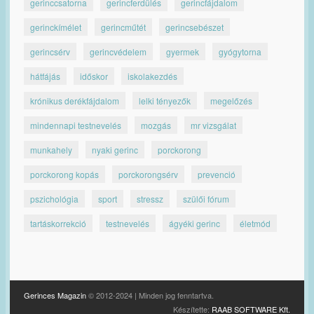
gerinccsatorna
gerincferdülés
gerincfájdalom
gerinckímélet
gerincműtét
gerincsebészet
gerincsérv
gerincvédelem
gyermek
gyógytorna
hátfájás
időskor
iskolakezdés
krónikus derékfájdalom
lelki tényezők
megelőzés
mindennapi testnevelés
mozgás
mr vizsgálat
munkahely
nyaki gerinc
porckorong
porckorong kopás
porckorongsérv
prevenció
pszichológia
sport
stressz
szülői fórum
tartáskorrekció
testnevelés
ágyéki gerinc
életmód
Gerinces Magazin
© 2012-2024 | Minden jog fenntartva.
Készítette:
RAAB SOFTWARE Kft.