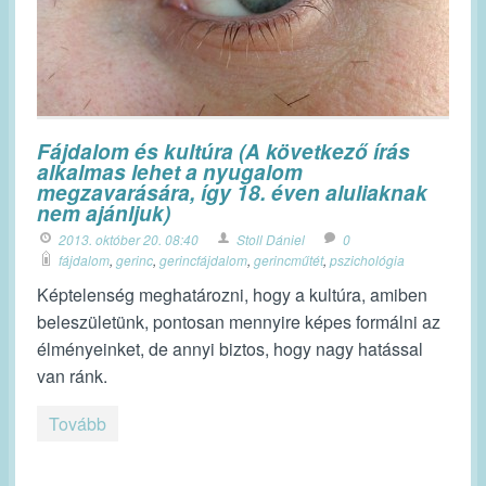
Fájdalom és kultúra (A következő írás
alkalmas lehet a nyugalom
megzavarására, így 18. éven aluliaknak
nem ajánljuk)
2013. október 20. 08:40
Stoll Dániel
0
fájdalom
,
gerinc
,
gerincfájdalom
,
gerincműtét
,
pszichológia
Képtelenség meghatározni, hogy a kultúra, amiben
beleszületünk, pontosan mennyire képes formálni az
élményeinket, de annyi biztos, hogy nagy hatással
van ránk.
Tovább