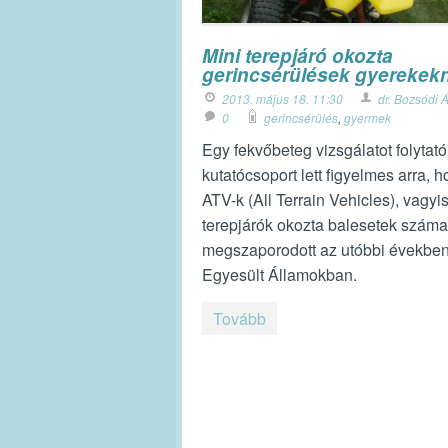
Mini terepjáró okozta
gerincsérülések gyerekek
2013. május 18. 11:30
dr. Bozsódi 
0
gerincsérülés
,
gyermek
Egy fekvőbeteg vizsgálatot folytató
kutatócsoport lett figyelmes arra, 
ATV-k (All Terrain Vehicles), vagyi
terepjárók okozta balesetek száma
megszaporodott az utóbbi években
Egyesült Államokban.
Tovább