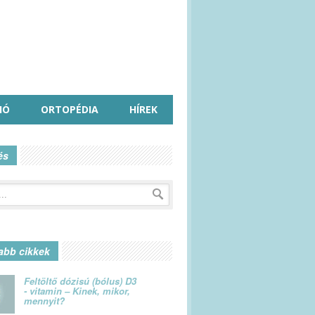
IÓ
ORTOPÉDIA
HÍREK
és
abb cikkek
Feltöltő dózisú (bólus) D3
- vitamin – Kinek, mikor,
mennyit?