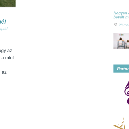
Hogyan ó
bevált 
nél
28 má
Árpád
hogy az
s a mini
Partn
 az