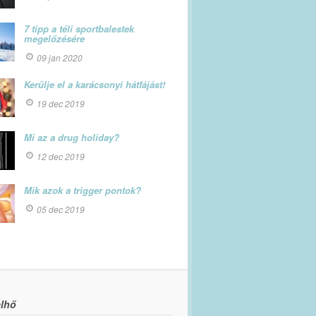
7 tipp a téli sportbalestek
megelőzésére
09 jan 2020
Kerülje el a karácsonyi hátfájást!
19 dec 2019
Mi az a drug holiday?
12 dec 2019
Mik azok a trigger pontok?
05 dec 2019
lhő