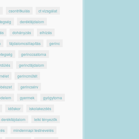
csontritkulás
ct vizsgálat
tegség
derékfájdalom
jás
dohányzás
elhízás
m
fájdalomcsillapítás
gerinc
etegség
gerinccsatorna
rdülés
gerincfájdalom
mélet
gerincműtét
ebészet
gerincsérv
édelem
gyermek
gyógytorna
időskor
iskolakezdés
s derékfájdalom
lelki tényezők
zés
mindennapi testnevelés