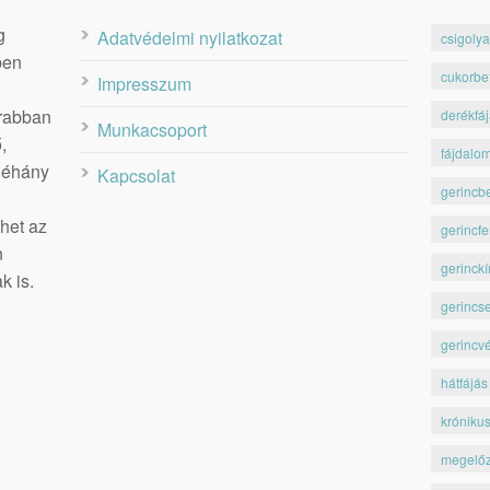
g
Adatvédelmi nyilatkozat
csigolya
ben
cukorbe
Impresszum
krabban
derékfá
Munkacsoport
,
fájdalo
 néhány
Kapcsolat
gerincb
het az
gerincfe
n
gerinckí
k is.
gerincs
gerincv
hátfájás
króniku
megelő