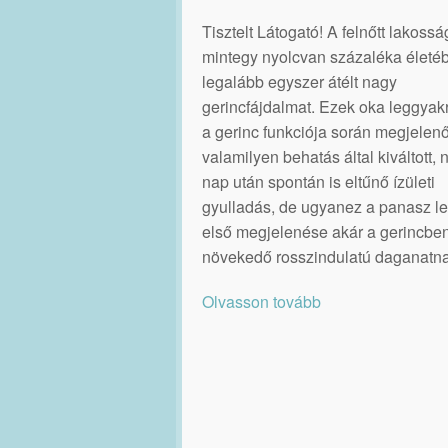
Tisztelt Látogató! A felnőtt lakossá
mintegy nyolcvan százaléka életé
legalább egyszer átélt nagy
gerincfájdalmat. Ezek oka leggya
a gerinc funkciója során megjelenő
valamilyen behatás által kiváltott,
nap után spontán is eltűnő ízületi
gyulladás, de ugyanez a panasz le
első megjelenése akár a gerincbe
növekedő rosszindulatú daganatna
Olvasson tovább