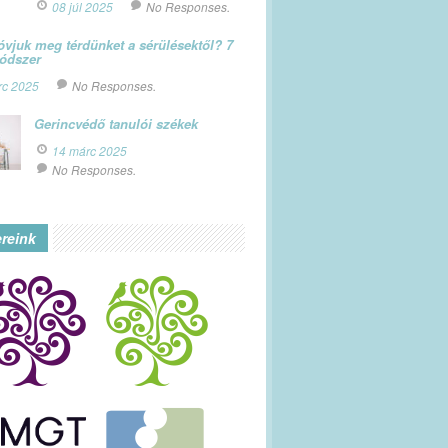
08 júl 2025
No Responses.
vjuk meg térdünket a sérülésektől? 7
módszer
rc 2025
No Responses.
Gerincvédő tanulói székek
14 márc 2025
No Responses.
ereink