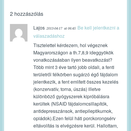
2 hozzászólás
Lajos
Be kell jelentkezni a
2013-04-17
at 06:45
válaszadáshoz
Tisztelettel kérdezem, hol végeznek
Magyarországon a th.7,8,9 ideggyökök
vonatkozásásban ilyen beavatkozást?
Több mint 3 éve tartó jobb oldali, a fenti
területről félkörben sugárzó égő fájdalom
jelentkezik, a fent említett összes kezelés
(konzervatív, torna, úszás) illetve
különböző gyógyszerek kipróbálásra
kerültek (NSAID fájdalomcsillapítók,
antidepresszánsok, antiepileptikumok,
opiádok).Ezen felül háti porckorongsérv
eltávolítás is elvégzésre kerül. Hallottam,