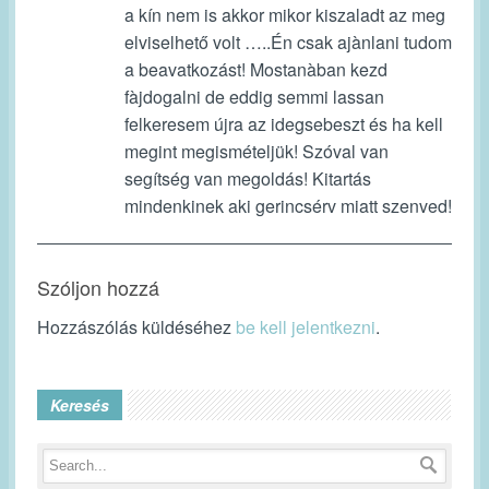
a kín nem is akkor mikor kiszaladt az meg
elviselhető volt …..Én csak ajànlani tudom
a beavatkozást! Mostanàban kezd
fàjdogalni de eddig semmi lassan
felkeresem újra az idegsebeszt és ha kell
megint megismételjük! Szóval van
segítség van megoldás! Kitartás
mindenkinek aki gerincsérv miatt szenved!
Szóljon hozzá
Hozzászólás küldéséhez
be kell jelentkezni
.
Keresés