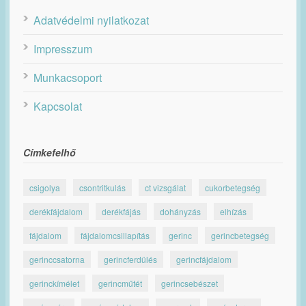
Adatvédelmi nyilatkozat
Impresszum
Munkacsoport
Kapcsolat
Címkefelhő
csigolya
csontritkulás
ct vizsgálat
cukorbetegség
derékfájdalom
derékfájás
dohányzás
elhízás
fájdalom
fájdalomcsillapítás
gerinc
gerincbetegség
gerinccsatorna
gerincferdülés
gerincfájdalom
gerinckímélet
gerincműtét
gerincsebészet