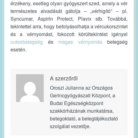
érzékeny, esetleg olyan gyógyszert szed, amely a vér
természetes alvadását gátolja – „vérhigító” – pl.
Syncumar, Aspirin Protect, Plavix stb. Továbbá,
tekintettel arra, hogy befolyásolhatja a vércukorszintet
és a vérnyomást, fokozott körültekintést igényel
cukorbetegség
és
magas vérnyomás
betegség
esetén.
A szerzőről
Oroszi Julianna az Országos
Gerincgyógyászati Központ, a
Budai Egészségközpont
szakkórházának munkatársa,
betegoktató, a betegtájékoztató
szolgálat vezetője.