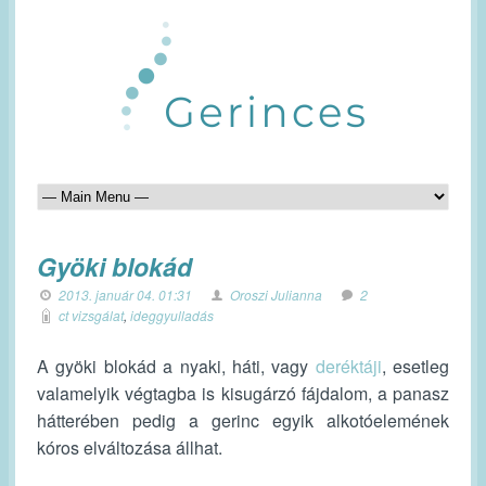
Gyöki blokád
2013. január 04. 01:31
Oroszi Julianna
2
ct vizsgálat
,
ideggyulladás
A gyöki blokád a nyaki, háti, vagy
deréktáji
, esetleg
valamelyik végtagba is kisugárzó fájdalom, a panasz
hátterében pedig a gerinc egyik alkotóelemének
kóros elváltozása állhat.