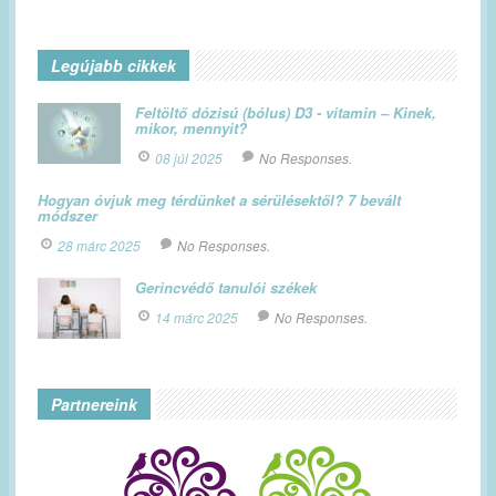
Legújabb cikkek
Feltöltő dózisú (bólus) D3 - vitamin – Kinek,
mikor, mennyit?
08 júl 2025
No Responses.
Hogyan óvjuk meg térdünket a sérülésektől? 7 bevált
módszer
28 márc 2025
No Responses.
Gerincvédő tanulói székek
14 márc 2025
No Responses.
Partnereink