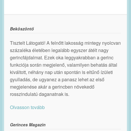
Beköszöntő
Tisztelt Látogató! A felnőtt lakosság mintegy nyolcvan
százaléka életében legalább egyszer átélt nagy
gerincfájdalmat. Ezek oka leggyakrabban a gerinc
funkciója során megjelenő, valamilyen behatás által
kiváltott, néhány nap után spontán is eltűnő ízületi
gyulladás, de ugyanez a panasz lehet az első
megjelenése akár a gerincben növekedő
rosszindulatú daganatnak is.
Olvasson tovább
Gerinces Magazin