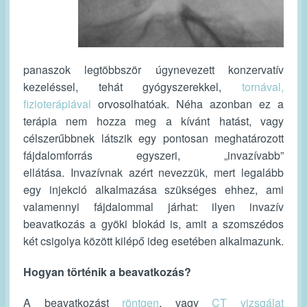
panaszok legtöbbször úgynevezett konzervatív
kezeléssel, tehát gyógyszerekkel,
tornával,
fizioterápiával
orvosolhatóak. Néha azonban ez a
terápia nem hozza meg a kívánt hatást, vagy
célszerűbbnek látszik egy pontosan meghatározott
fájdalomforrás egyszeri, „invazívabb”
ellátása. Invazívnak azért nevezzük, mert legalább
egy injekció alkalmazása szükséges ehhez, ami
valamennyi fájdalommal járhat: ilyen invazív
beavatkozás a gyöki blokád is, amit a szomszédos
két csigolya között kilépő ideg esetében alkalmazunk.
Hogyan történik a beavatkozás?
A beavatkozást
röntgen
, vagy
CT vizsgálat