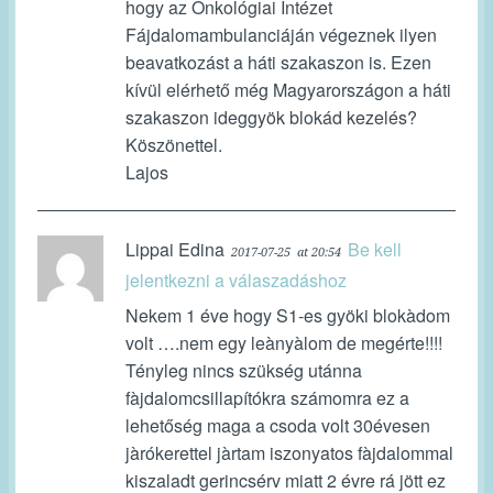
hogy az Onkológiai Intézet
Fájdalomambulanciáján végeznek ilyen
beavatkozást a háti szakaszon is. Ezen
kívül elérhető még Magyarországon a háti
szakaszon ideggyök blokád kezelés?
Köszönettel.
Lajos
Lippai Edina
Be kell
2017-07-25
at 20:54
jelentkezni a válaszadáshoz
Nekem 1 éve hogy S1-es gyöki blokàdom
volt ….nem egy leànyàlom de megérte!!!!
Tényleg nincs szükség utánna
fàjdalomcsillapítókra számomra ez a
lehetőség maga a csoda volt 30évesen
jàrókerettel jàrtam iszonyatos fàjdalommal
kiszaladt gerincsérv miatt 2 évre rá jött ez