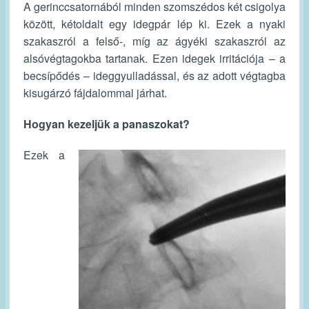
A gerinccsatornából minden szomszédos két csigolya
között, kétoldalt egy idegpár lép ki. Ezek a nyaki
szakaszról a felső-, míg az ágyéki szakaszról az
alsóvégtagokba tartanak. Ezen idegek irritációja – a
becsípődés – ideggyulladással, és az adott végtagba
kisugárzó fájdalommal járhat.
Hogyan kezeljük a panaszokat?
Ezek a