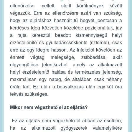
ellenőrzése mellett, steril körülmények között
végezzük. Erre az ellenőrzésre azért van szükség,
hogy az eljáráshoz használt tű hegyét, pontosan a
kérdéses ideg közvetlen közelébe pozícionáljuk, így
a rajta keresztül beadott kismennyiségű helyi
érzéstelenítő és gyulladáscsökkentő (szteroid), csak
erre az egy idegre hasson. Az injekciót követően az
érintett végtag melegsége, zsibbadása, akár
elgyengülése jelentkezhet, amely az alkalmazott
helyi érzéstelenítő hatása és természetes jelenség,
maximálisan egy napig, de általában csak néhány
óráig tart. Ez után a beavatkozás után egy-két óra
fekvés szükséges.
Mikor nem végezhető el az eljárás?
Ez az eljárás nem végezhető el abban az esetben,
ha az alkalmazott gyógyszerek valamelyikére