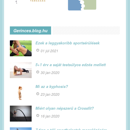
Gerinces.blog.hu
Ezek a leggyakoribb sportsérülések
01 júl 2021
5+1 érv a saját testsúlyos edzés mellett
30 jan 2020
Mi az a kyphosis?
23 jan 2020
Miért olyan népszerű a Crossfit?
16 jan 2020
7 tipp a téli sportbalestek megelőzésére