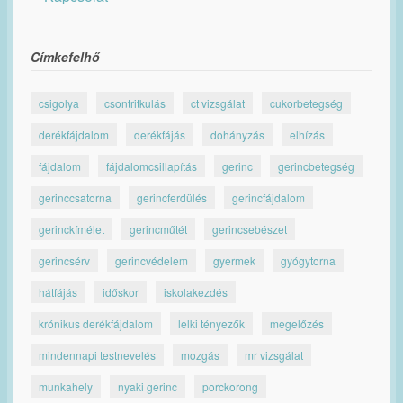
Címkefelhő
csigolya
csontritkulás
ct vizsgálat
cukorbetegség
derékfájdalom
derékfájás
dohányzás
elhízás
fájdalom
fájdalomcsillapítás
gerinc
gerincbetegség
gerinccsatorna
gerincferdülés
gerincfájdalom
gerinckímélet
gerincműtét
gerincsebészet
gerincsérv
gerincvédelem
gyermek
gyógytorna
hátfájás
időskor
iskolakezdés
krónikus derékfájdalom
lelki tényezők
megelőzés
mindennapi testnevelés
mozgás
mr vizsgálat
munkahely
nyaki gerinc
porckorong