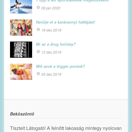
09 jan 2020
Kerülje el a karácsonyi hátfájást!
19 dec 2019
Mi az a drug holiday?
12 dec 2019
Mik azok a trigger pontok?
05 dec 2019
Beköszöntő
Tisztelt Látogató! A felnőtt lakosság mintegy nyolcvan