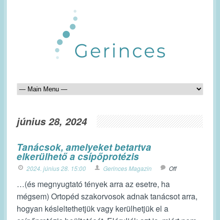
június 28, 2024
Tanácsok, amelyeket betartva
elkerülhető a csípőprotézis
2024. június 28. 15:00
Gerinces Magazin
Off
…(és megnyugtató tények arra az esetre, ha
mégsem) Ortopéd szakorvosok adnak tanácsot arra,
hogyan késleltethetjük vagy kerülhetjük el a