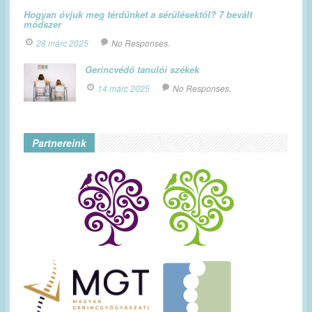
Hogyan óvjuk meg térdünket a sérülésektől? 7 bevált
módszer
28 márc 2025
No Responses.
Gerincvédő tanulói székek
14 márc 2025
No Responses.
Partnereink