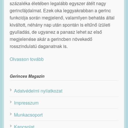
százaléka életében legalább egyszer átélt nagy
gerincfájdalmat. Ezek oka leggyakrabban a gerinc
funkciója során megjelenő, valamilyen behatás által
kiváltott, néhány nap után spontán is eltűnő ízületi
gyulladás, de ugyanez a panasz lehet az első
megjelenése akár a gerincben növekedő
rosszindulatú daganatnak is.
Olvasson tovább
Gerinces Magazin
Adatvédelmi nyilatkozat
Impresszum
Munkacsoport
Kapcsolat