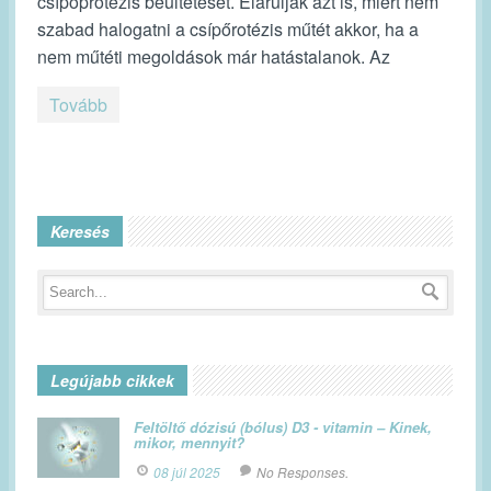
csípőprotézis beültetését. Elárulják azt is, miért nem
szabad halogatni a csípőrotézis műtét akkor, ha a
nem műtéti megoldások már hatástalanok. Az
Tovább
Keresés
Legújabb cikkek
Feltöltő dózisú (bólus) D3 - vitamin – Kinek,
mikor, mennyit?
08 júl 2025
No Responses.