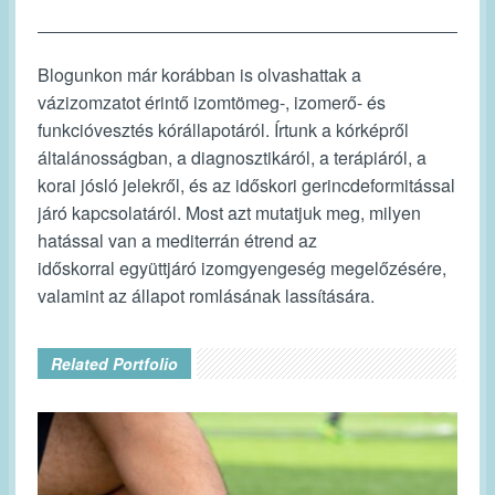
Blogunkon már korábban is olvashattak a
vázizomzatot érintő izomtömeg-, izomerő- és
funkcióvesztés kórállapotáról. Írtunk a kórképről
általánosságban, a diagnosztikáról, a terápiáról, a
korai jósló jelekről, és az időskori gerincdeformitással
járó kapcsolatáról. Most azt mutatjuk meg, milyen
hatással van a mediterrán étrend az
időskorral együttjáró izomgyengeség megelőzésére,
valamint az állapot romlásának lassítására.
Related Portfolio