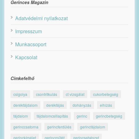
Gerinces Magazin
Adatvédelmi nyilatkozat
Impresszum
Munkacsoport
Kapcsolat
Címkefelhő
csigolya
csontritkulás
ct vizsgálat
cukorbetegség
derékfájdalom
derékfájás
dohányzás
elhízás
fájdalom
fájdalomcsillapítás
gerinc
gerincbetegség
gerinccsatorna
gerincferdülés
gerincfájdalom
gerinckímélet
gerincműtét
gerincsebészet