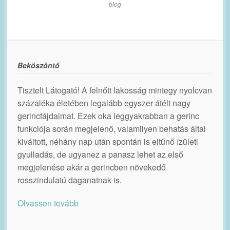
blog
Beköszöntő
Tisztelt Látogató! A felnőtt lakosság mintegy nyolcvan
százaléka életében legalább egyszer átélt nagy
gerincfájdalmat. Ezek oka leggyakrabban a gerinc
funkciója során megjelenő, valamilyen behatás által
kiváltott, néhány nap után spontán is eltűnő ízületi
gyulladás, de ugyanez a panasz lehet az első
megjelenése akár a gerincben növekedő
rosszindulatú daganatnak is.
Olvasson tovább