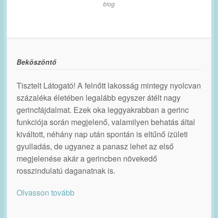
blog
Beköszöntő
Tisztelt Látogató! A felnőtt lakosság mintegy nyolcvan
százaléka életében legalább egyszer átélt nagy
gerincfájdalmat. Ezek oka leggyakrabban a gerinc
funkciója során megjelenő, valamilyen behatás által
kiváltott, néhány nap után spontán is eltűnő ízületi
gyulladás, de ugyanez a panasz lehet az első
megjelenése akár a gerincben növekedő
rosszindulatú daganatnak is.
Olvasson tovább