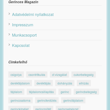
Gerinces Magazin
Adatvédelmi nyilatkozat
Impresszum
Munkacsoport
Kapcsolat
Címkefelhő
csigolya
csontritkulás
ct vizsgálat
cukorbetegség
derékfájdalom
derékfájás
dohányzás
elhízás
fájdalom
fájdalomcsillapítás
gerinc
gerincbetegség
gerinccsatorna
gerincferdülés
gerincfájdalom
gerinckímélet
gerincműtét
gerincsebészet