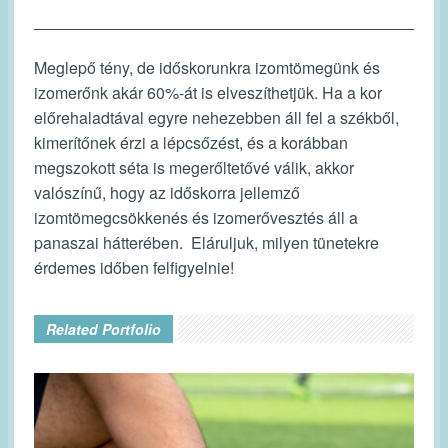
Meglepő tény, de időskorunkra izomtömegünk és
izomerőnk akár 60%-át is elveszíthetjük. Ha a kor
előrehaladtával egyre nehezebben áll fel a székből,
kimerítőnek érzi a lépcsőzést, és a korábban
megszokott séta is megerőltetővé válik, akkor
valószínű, hogy az időskorra jellemző
izomtömegcsökkenés és izomerővesztés áll a
panaszai hátterében. Eláruljuk, milyen tünetekre
érdemes időben felfigyelnie!
Related Portfolio